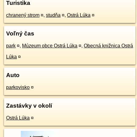
Turistika
chranený strom
¤
,
studňa
¤
,
Ostrá Lúka
¤
Voľný čas
park
¤
,
Múzeum obce Ostrá Lúka
¤
,
Obecná knižnica Ostrá
Lúka
¤
Auto
parkovisko
¤
Zastávky v okolí
Ostrá Lúka
¤