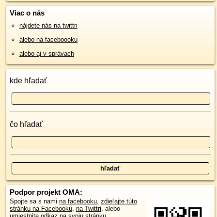
Viac o nás
nájdete nás na twittri
alebo na faceboooku
alebo aj v správach
kde hľadať
čo hľadať
Podpor projekt OMA:
Spojte sa s nami
na facebooku
,
zdieľajte túto
stránku na Facebooku
,
na Twittri
, alebo
umiestnite odkaz na svoju stránku.