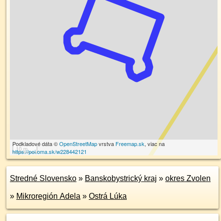
Podkladové dáta ©
OpenStreetMap
vrstva
Freemap.sk
, viac na
10 m
https://poi.oma.sk/w228442121
Stredné Slovensko
»
Banskobystrický kraj
»
okres Zvolen
»
Mikroregión Adela
»
Ostrá Lúka