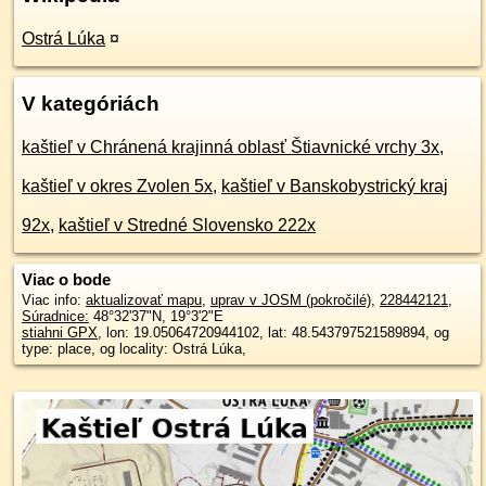
Ostrá Lúka
¤
V kategóriách
kaštieľ v Chránená krajinná oblasť Štiavnické vrchy 3x
,
kaštieľ v okres Zvolen 5x
,
kaštieľ v Banskobystrický kraj
92x
,
kaštieľ v Stredné Slovensko 222x
Viac o bode
Viac info:
aktualizovať mapu
,
uprav v JOSM (pokročilé)
,
228442121
,
Súradnice:
48°32'37"N
,
19°3'2"E
stiahni GPX
, lon: 19.05064720944102, lat: 48.543797521589894, og
type: place, og locality: Ostrá Lúka,