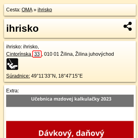
Cesta:
OMA
»
ihrisko
ihrisko
ihrisko
: ihrisko,
Cintorínska
33
,
010 01
Žilina, Žilina juhovýchod
Súradnice:
49°11'33"N
,
18°47'15"E
Extra: