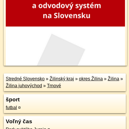
Stredné Slovensko
»
Žilinský kraj
»
okres Žilina
»
Žilina
»
Žilina juhovýchod
»
Trnové
šport
futbal
¤
Voľný čas