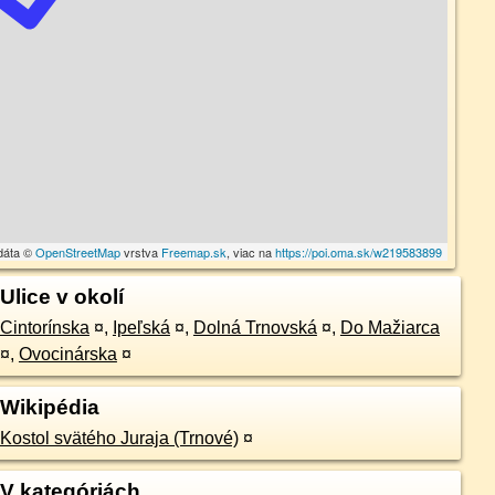
dáta ©
OpenStreetMap
vrstva
Freemap.sk
, viac na
https://poi.oma.sk/w219583899
Ulice v okolí
Cintorínska
¤
,
Ipeľská
¤
,
Dolná Trnovská
¤
,
Do Mažiarca
¤
,
Ovocinárska
¤
Wikipédia
Kostol svätého Juraja (Trnové)
¤
V kategóriách