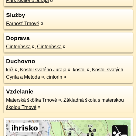
Park svätého Juraja
¤
Služby
Farnosť Trnové
¤
Doprava
Cintorínska
¤
,
Cintorínska
¤
Duchovno
kríž
¤
,
Kostol svätého Juraja
¤
,
kostol
¤
,
Kostol svätých
Cyrila a Metoda
¤
,
cintorín
¤
Vzdelanie
Materská škôlka Trnové
¤
,
Základná škola s materskou
školou Trnové
¤