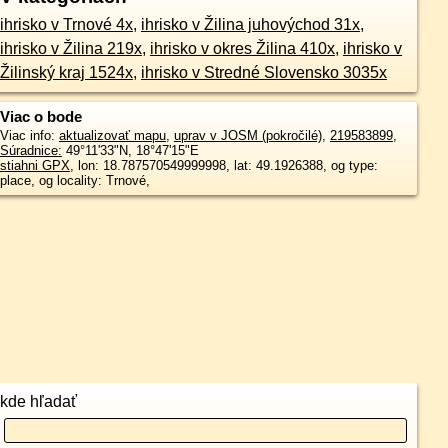
ihrisko v Trnové 4x
,
ihrisko v Žilina juhovýchod 31x
,
ihrisko v Žilina 219x
,
ihrisko v okres Žilina 410x
,
ihrisko v
Žilinský kraj 1524x
,
ihrisko v Stredné Slovensko 3035x
Viac o bode
Viac info:
aktualizovať mapu
,
uprav v JOSM (pokročilé)
,
219583899
,
Súradnice:
49°11'33"N
,
18°47'15"E
stiahni GPX
, lon: 18.787570549999998, lat: 49.1926388, og type:
place, og locality: Trnové,
kde hľadať