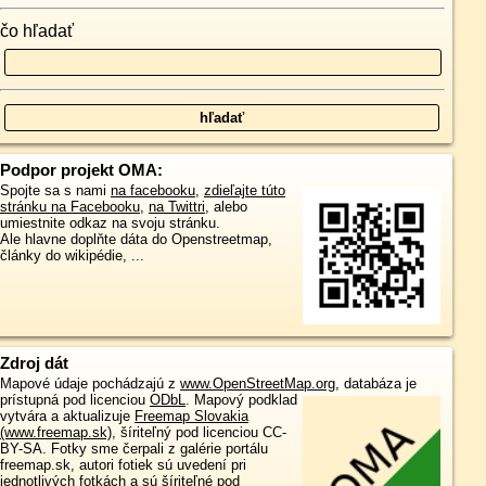
čo hľadať
Podpor projekt OMA:
Spojte sa s nami
na facebooku
,
zdieľajte túto
stránku na Facebooku
,
na Twittri
, alebo
umiestnite odkaz na svoju stránku.
Ale hlavne doplňte dáta do Openstreetmap,
články do wikipédie, ...
Zdroj dát
Mapové údaje pochádzajú z
www.OpenStreetMap.org
, databáza je
prístupná pod licenciou
ODbL
.
Mapový podklad
vytvára a aktualizuje
Freemap Slovakia
(www.freemap.sk)
, šíriteľný pod licenciou CC-
BY-SA. Fotky sme čerpali z galérie portálu
freemap.sk, autori fotiek sú uvedení pri
jednotlivých fotkách a sú šíriteľné pod