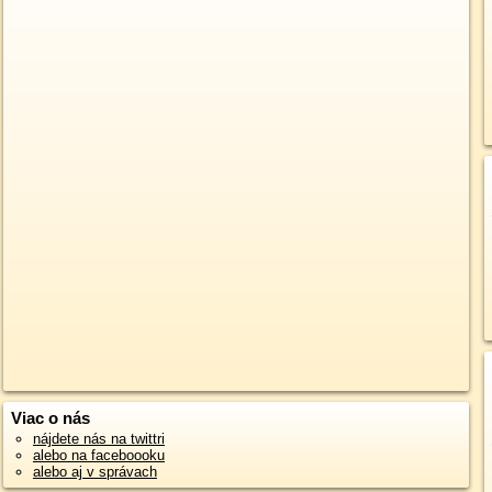
Viac o nás
nájdete nás na twittri
alebo na faceboooku
alebo aj v správach