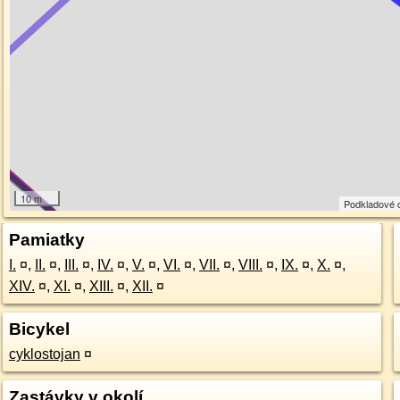
10 m
Podkladové 
Pamiatky
I.
¤
,
II.
¤
,
III.
¤
,
IV.
¤
,
V.
¤
,
VI.
¤
,
VII.
¤
,
VIII.
¤
,
IX.
¤
,
X.
¤
,
XIV.
¤
,
XI.
¤
,
XIII.
¤
,
XII.
¤
Bicykel
cyklostojan
¤
Zastávky v okolí