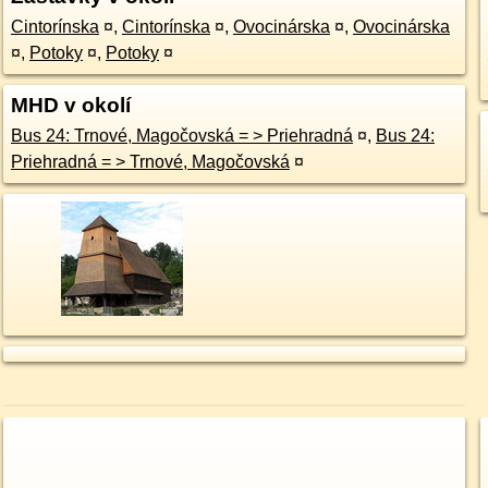
Cintorínska
¤
,
Cintorínska
¤
,
Ovocinárska
¤
,
Ovocinárska
¤
,
Potoky
¤
,
Potoky
¤
MHD v okolí
Bus 24: Trnové, Magočovská = > Priehradná
¤
,
Bus 24:
Priehradná = > Trnové, Magočovská
¤