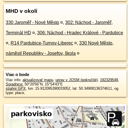
MHD v okolí
330 Jaroměř - Nové Město
¤
,
302: Náchod - Jaroměř,
Terminál HD
¤
,
306: Náchod - Hradec Králové - Pardubice
¤
,
R14 Pardubice-Turnov-Liberec
¤
,
330 Nové Město,
náměstí Republiky - Josefov, škola
¤
Viac o bode
Viac info:
aktualizovať mapu
,
uprav v JOSM (pokročilé)
,
192329549
,
Súradnice:
50°20'56"N
,
15°54'43"E
stiahni GPX
, lon: 15.912095390033052, lat: 50.34908136374611, og
type: place,