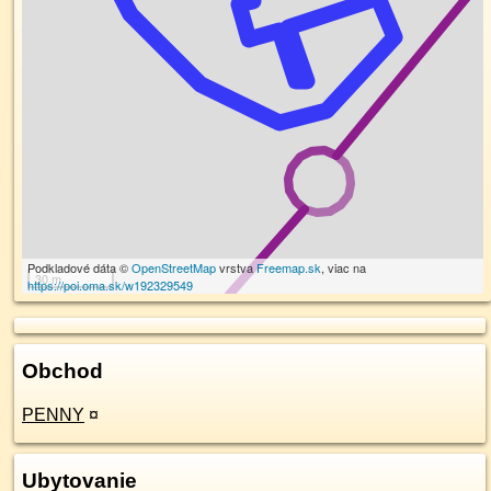
Podkladové dáta ©
OpenStreetMap
vrstva
Freemap.sk
, viac na
30 m
https://poi.oma.sk/w192329549
Obchod
PENNY
¤
Ubytovanie