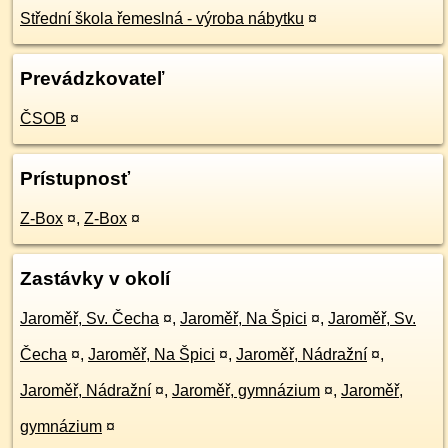
Střední škola řemeslná - výroba nábytku
¤
Prevádzkovateľ
ČSOB
¤
Prístupnosť
Z-Box
¤
,
Z-Box
¤
Zastávky v okolí
Jaroměř, Sv. Čecha
¤
,
Jaroměř, Na Špici
¤
,
Jaroměř, Sv.
Čecha
¤
,
Jaroměř, Na Špici
¤
,
Jaroměř, Nádražní
¤
,
Jaroměř, Nádražní
¤
,
Jaroměř, gymnázium
¤
,
Jaroměř,
gymnázium
¤