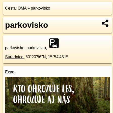
Cesta:
OMA
»
parkovisko
parkovisko
parkovisko
: parkovisko,
Súradnice:
50°20'56"N
,
15°54'43"E
Extra: