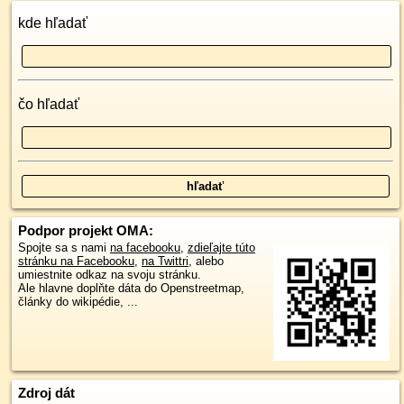
kde hľadať
čo hľadať
Podpor projekt OMA:
Spojte sa s nami
na facebooku
,
zdieľajte túto
stránku na Facebooku
,
na Twittri
, alebo
umiestnite odkaz na svoju stránku.
Ale hlavne doplňte dáta do Openstreetmap,
články do wikipédie, ...
Zdroj dát