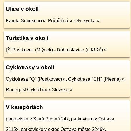
Ulice v okolí
Karola Šmidkeho
¤
,
Průběžná
¤
,
Oty Synka
¤
Turistika v okolí
[Ž] Pustkovec (Mlýnek) - Dobroslavice (u Křížů)
¤
Cyklotrasy v okolí
Cyklotrasa "Q" (Pustkovec)
¤
,
Cyklotrasa "CH" (Plesná)
¤
,
Radegast CykloTrack Slezsko
¤
V kategóriách
parkovisko v Stará Plesná 24x
,
parkovisko v Ostrava
2115x
,
parkovisko v okres Ostrava-město 2246x
,