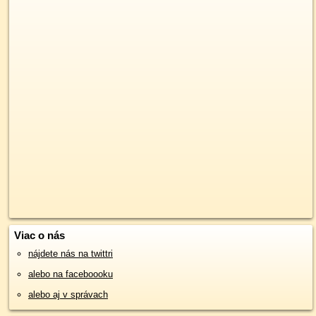
Viac o nás
nájdete nás na twittri
alebo na faceboooku
alebo aj v správach