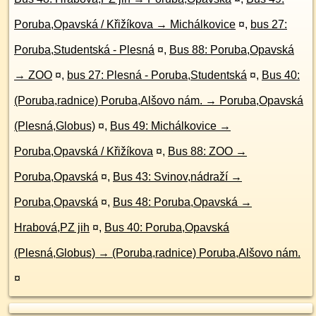
Poruba,Opavská / Křižíkova → Michálkovice
¤
,
bus 27:
Poruba,Studentská - Plesná
¤
,
Bus 88: Poruba,Opavská
→ ZOO
¤
,
bus 27: Plesná - Poruba,Studentská
¤
,
Bus 40:
(Poruba,radnice) Poruba,Alšovo nám. → Poruba,Opavská
(Plesná,Globus)
¤
,
Bus 49: Michálkovice →
Poruba,Opavská / Křižíkova
¤
,
Bus 88: ZOO →
Poruba,Opavská
¤
,
Bus 43: Svinov,nádraží →
Poruba,Opavská
¤
,
Bus 48: Poruba,Opavská →
Hrabová,PZ jih
¤
,
Bus 40: Poruba,Opavská
(Plesná,Globus) → (Poruba,radnice) Poruba,Alšovo nám.
¤