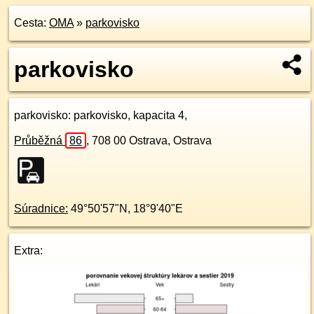
Cesta:
OMA
»
parkovisko
parkovisko
parkovisko
: parkovisko, kapacita 4,
Průběžná
86
,
708 00
Ostrava, Ostrava
Súradnice:
49°50'57"N
,
18°9'40"E
Extra: