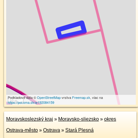
Podkladové dáta ©
OpenStreetMap
vrstva
Freemap.sk
, viac na
10 m
https://poi.oma.sk/w192084159
Moravskoslezský kraj
»
Moravsko-sliezsko
»
okres
Ostrava-město
»
Ostrava
»
Stará Plesná