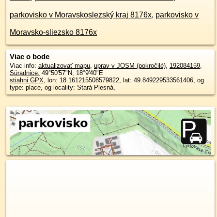
parkovisko v Moravskoslezský kraj 8176x
,
parkovisko v
Moravsko-sliezsko 8176x
Viac o bode
Viac info:
aktualizovať mapu
,
uprav v JOSM (pokročilé)
,
192084159
,
Súradnice:
49°50'57"N
,
18°9'40"E
stiahni GPX
, lon: 18.161215508579822, lat: 49.849229533561406, og
type: place, og locality: Stará Plesná,