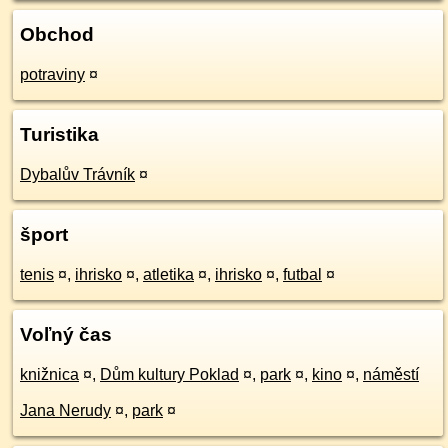
Obchod
potraviny
¤
Turistika
Dybalův Trávník
¤
šport
tenis
¤
,
ihrisko
¤
,
atletika
¤
,
ihrisko
¤
,
futbal
¤
Voľný čas
knižnica
¤
,
Dům kultury Poklad
¤
,
park
¤
,
kino
¤
,
náměstí
Jana Nerudy
¤
,
park
¤