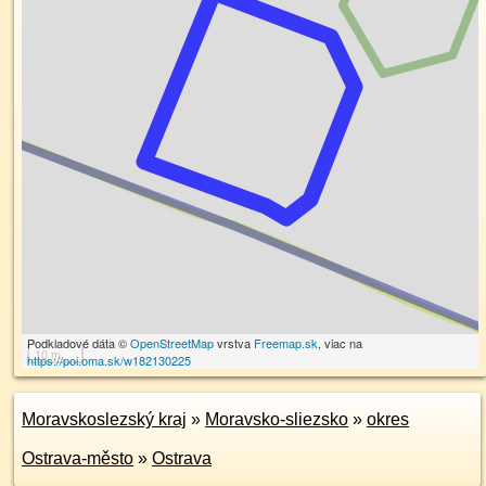
Podkladové dáta ©
OpenStreetMap
vrstva
Freemap.sk
, viac na
10 m
https://poi.oma.sk/w182130225
Moravskoslezský kraj
»
Moravsko-sliezsko
»
okres
Ostrava-město
»
Ostrava