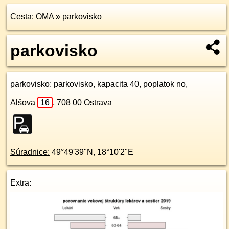
Cesta:
OMA
»
parkovisko
parkovisko
parkovisko
: parkovisko, kapacita 40, poplatok no,
Alšova
16
,
708 00
Ostrava
Súradnice:
49°49'39"N
,
18°10'2"E
Extra: