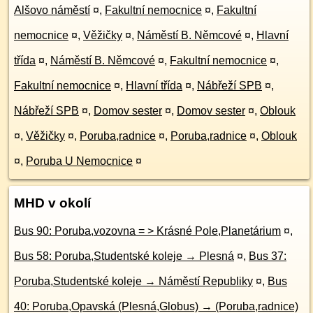
Alšovo náměstí
¤
,
Fakultní nemocnice
¤
,
Fakultní
nemocnice
¤
,
Věžičky
¤
,
Náměstí B. Němcové
¤
,
Hlavní
třída
¤
,
Náměstí B. Němcové
¤
,
Fakultní nemocnice
¤
,
Fakultní nemocnice
¤
,
Hlavní třída
¤
,
Nábřeží SPB
¤
,
Nábřeží SPB
¤
,
Domov sester
¤
,
Domov sester
¤
,
Oblouk
¤
,
Věžičky
¤
,
Poruba,radnice
¤
,
Poruba,radnice
¤
,
Oblouk
¤
,
Poruba U Nemocnice
¤
MHD v okolí
Bus 90: Poruba,vozovna = > Krásné Pole,Planetárium
¤
,
Bus 58: Poruba,Studentské koleje → Plesná
¤
,
Bus 37:
Poruba,Studentské koleje → Náměstí Republiky
¤
,
Bus
40: Poruba,Opavská (Plesná,Globus) → (Poruba,radnice)