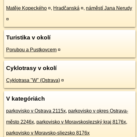
Matěje Kopeckého
¤
,
Hradčanská
¤
,
náměstí Jana Nerudy
¤
Turistika v okolí
Porubou a Pustkovcem
¤
Cyklotrasy v okolí
Cyklotrasa "W" (Ostrava)
¤
V kategóriách
parkovisko v Ostrava 2115x
,
parkovisko v okres Ostrava-
město 2246x
,
parkovisko v Moravskoslezský kraj 8176x
,
parkovisko v Moravsko-sliezsko 8176x