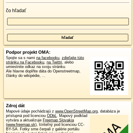
čo hľadať
Podpor projekt OMA:
Spojte sa s nami
na facebooku
,
zdieľajte túto
stránku na Facebooku
,
na Twittri
, alebo
umiestnite odkaz na svoju stránku.
Ale hlavne doplňte dáta do Openstreetmap,
články do wikipédie, ...
Zdroj dát
Mapové údaje pochádzajú z
www.OpenStreetMap.org
, databáza je
prístupná pod licenciou
ODbL
.
Mapový podklad
vytvára a aktualizuje
Freemap Slovakia
(www.freemap.sk)
, šíriteľný pod licenciou CC-
BY-SA. Fotky sme čerpali z galérie portálu