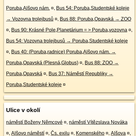
Poruba,Alšovo nám.
¤
,
Bus 54: Poruba,Studentské koleje
→ Vozovna trolejbusů
¤
,
Bus 88: Poruba,Opavská → ZOO
¤
,
Bus 90: Krásné Pole,Planetárium = > Poruba,vozovna
¤
,
Bus 54: Vozovna trolejbusů → Poruba,Studentské koleje
¤
,
Bus 40: (Poruba,radnice) Poruba,Alšovo nám. →
Poruba,Opavská (Plesná,Globus)
¤
,
Bus 88: ZOO →
Poruba,Opavská
¤
,
Bus 37: Náměstí Republiky →
Poruba,Studentské koleje
¤
Ulice v okolí
náměstí Boženy Němcové
¤
,
náměstí Vítězslava Nováka
¤
,
Alšovo náměstí
¤
,
Čs. exilu
¤
,
Komenského
¤
,
Alšova
¤
,