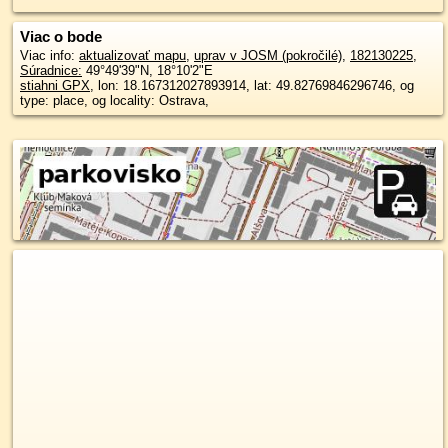
Viac o bode
Viac info:
aktualizovať mapu
,
uprav v JOSM (pokročilé)
,
182130225
,
Súradnice:
49°49'39"N
,
18°10'2"E
stiahni GPX
, lon: 18.167312027893914, lat: 49.82769846296746, og
type: place, og locality: Ostrava,