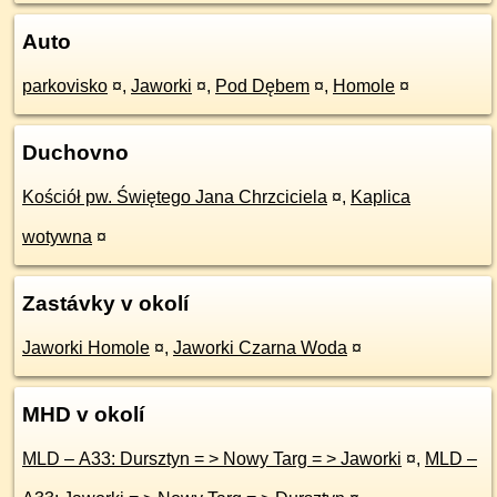
Auto
parkovisko
¤
,
Jaworki
¤
,
Pod Dębem
¤
,
Homole
¤
Duchovno
Kościół pw. Świętego Jana Chrzciciela
¤
,
Kaplica
wotywna
¤
Zastávky v okolí
Jaworki Homole
¤
,
Jaworki Czarna Woda
¤
MHD v okolí
MLD – A33: Dursztyn = > Nowy Targ = > Jaworki
¤
,
MLD –