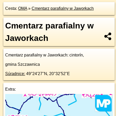
Cesta:
OMA
»
Cmentarz parafialny w Jaworkach
Cmentarz parafialny w
Jaworkach
Cmentarz parafialny w Jaworkach
: cintorín,
gmina Szczawnica
Súradnice:
49°24'27"N
,
20°32'52"E
Extra: