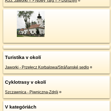
A33: Jaworki = > Nowy Targ = > Dursztyn
¤
Turistika v okolí
Jaworki - Przełęcz Korbalowa/Stráňanské sedlo
¤
Cyklotrasy v okolí
Szczawnica - Piwniczna-Zdrój
¤
V kategóriách