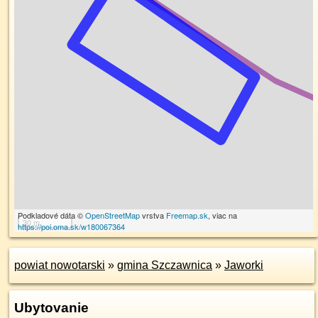
Podkladové dáta ©
OpenStreetMap
vrstva
Freemap.sk
, viac na
30 m
https://poi.oma.sk/w180067364
powiat nowotarski
»
gmina Szczawnica
»
Jaworki
Ubytovanie