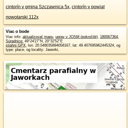
cintorín v gmina Szczawnica 5x
,
cintorín v powiat
nowotarski 112x
Viac o bode
Viac info:
aktualizovať mapu
,
uprav v JOSM (pokročilé)
,
180067364
,
Súradnice:
49°24'27"N
,
20°32'52"E
stiahni GPX
, lon: 20.548035894058167, lat: 49.407695962445324, og
type: place, og locality: Jaworki,