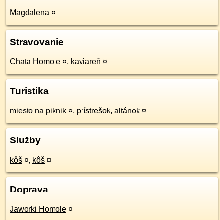
Magdalena
¤
Stravovanie
Chata Homole
¤
,
kaviareň
¤
Turistika
miesto na piknik
¤
,
prístrešok, altánok
¤
Služby
kôš
¤
,
kôš
¤
Doprava
Jaworki Homole
¤