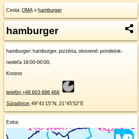
Cesta:
OMA
»
hamburger
hamburger
hamburger
: hamburger, pizzéria, otvorené: pondelok-
nedeľa 16:00-00:00,
Krosno
telefón +48 603 686 466
Súradnice:
49°41'15"N
,
21°45'52"E
Extra: