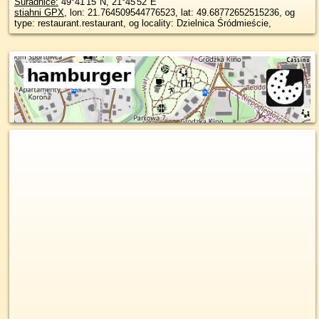
Súradnice:
49°41'15"N
,
21°45'52"E
stiahni GPX
, lon: 21.764509544776523, lat: 49.68772652515236, og
type: restaurant.restaurant, og locality: Dzielnica Śródmieście,