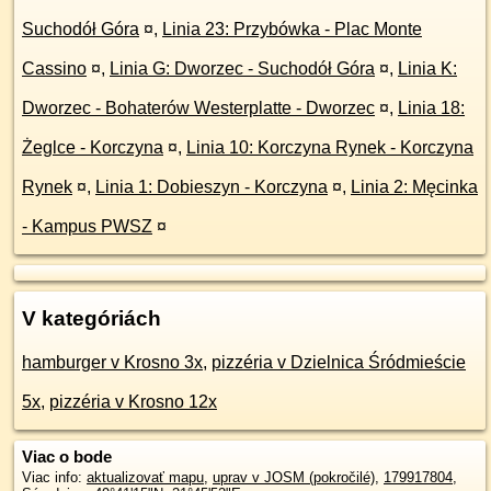
Suchodół Góra
¤
,
Linia 23: Przybówka - Plac Monte
Cassino
¤
,
Linia G: Dworzec - Suchodół Góra
¤
,
Linia K:
Dworzec - Bohaterów Westerplatte - Dworzec
¤
,
Linia 18:
Żeglce - Korczyna
¤
,
Linia 10: Korczyna Rynek - Korczyna
Rynek
¤
,
Linia 1: Dobieszyn - Korczyna
¤
,
Linia 2: Męcinka
- Kampus PWSZ
¤
V kategóriách
hamburger v Krosno 3x
,
pizzéria v Dzielnica Śródmieście
5x
,
pizzéria v Krosno 12x
Viac o bode
Viac info:
aktualizovať mapu
,
uprav v JOSM (pokročilé)
,
179917804
,