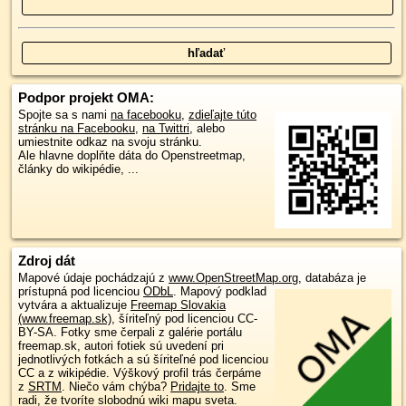
Podpor projekt OMA:
Spojte sa s nami
na facebooku
,
zdieľajte túto
stránku na Facebooku
,
na Twittri
, alebo
umiestnite odkaz na svoju stránku.
Ale hlavne doplňte dáta do Openstreetmap,
články do wikipédie, ...
Zdroj dát
Mapové údaje pochádzajú z
www.OpenStreetMap.org
, databáza je
prístupná pod licenciou
ODbL
.
Mapový podklad
vytvára a aktualizuje
Freemap Slovakia
(www.freemap.sk)
, šíriteľný pod licenciou CC-
BY-SA. Fotky sme čerpali z galérie portálu
freemap.sk, autori fotiek sú uvedení pri
jednotlivých fotkách a sú šíriteľné pod licenciou
CC a z wikipédie. Výškový profil trás čerpáme
z
SRTM
. Niečo vám chýba?
Pridajte to
. Sme
radi, že tvoríte slobodnú wiki mapu sveta.