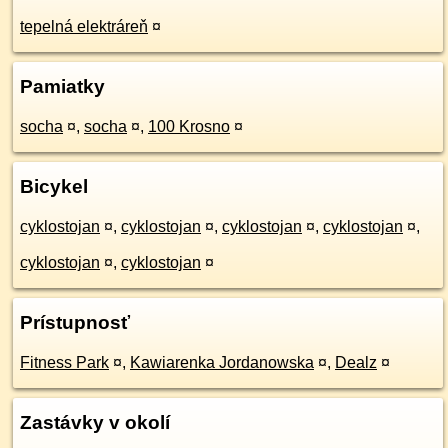
tepelná elektráreň
¤
Pamiatky
socha
¤
,
socha
¤
,
100 Krosno
¤
Bicykel
cyklostojan
¤
,
cyklostojan
¤
,
cyklostojan
¤
,
cyklostojan
¤
,
cyklostojan
¤
,
cyklostojan
¤
Prístupnosť
Fitness Park
¤
,
Kawiarenka Jordanowska
¤
,
Dealz
¤
Zastávky v okolí