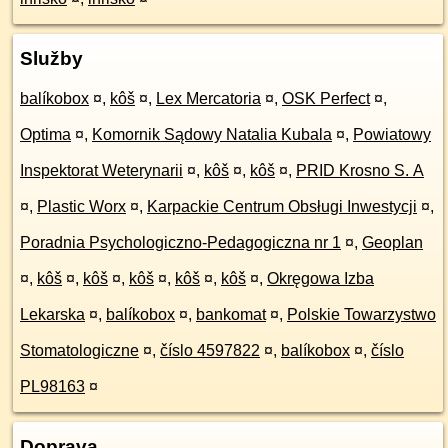
Služby
balíkobox
¤
,
kôš
¤
,
Lex Mercatoria
¤
,
OSK Perfect
¤
,
Optima
¤
,
Komornik Sądowy Natalia Kubala
¤
,
Powiatowy
Inspektorat Weterynarii
¤
,
kôš
¤
,
kôš
¤
,
PRID Krosno S. A
¤
,
Plastic Worx
¤
,
Karpackie Centrum Obsługi Inwestycji
¤
,
Poradnia Psychologiczno-Pedagogiczna nr 1
¤
,
Geoplan
¤
,
kôš
¤
,
kôš
¤
,
kôš
¤
,
kôš
¤
,
kôš
¤
,
Okręgowa Izba
Lekarska
¤
,
balíkobox
¤
,
bankomat
¤
,
Polskie Towarzystwo
Stomatologiczne
¤
,
číslo 4597822
¤
,
balíkobox
¤
,
číslo
PL98163
¤
Doprava