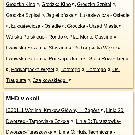
Grodzka Kino
¤
,
Grodzka Kino
¤
,
Grodzka Szpital
¤
,
Grodzka Szpital
¤
,
Jagiellońska
¤
,
Łukasiewicza - Osiedle
¤
,
Łukasiewicza - Osiedle
¤
,
Grodzka - Urząd Miasta
¤
,
Wojska Polskiego - Rondo
¤
,
Plac Monte Cassino
¤
,
Lwowska Sezam
¤
,
Staszica
¤
,
Podkarpacka Węzeł
¤
,
Lwowska Sezam
¤
,
Podkarpacka - os. Grota Roweckiego
¤
,
Podkarpacka Węzeł
¤
,
Batorego
¤
,
Batorego
¤
,
Os.
Traugutta
¤
,
Czajkowskiego I
¤
MHD v okolí
IC30111 Wetlina: Kraków Główny → Zagórz
¤
,
Linia 20:
Dworzec - Targowiska Szkoła
¤
,
Linia B: Turaszówka-
Dworzec-Turaszówka
¤
,
Linia G: Huta Techniczna -