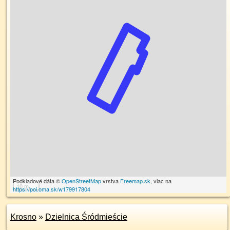
Podkladové dáta ©
OpenStreetMap
vrstva
Freemap.sk
, viac na
10 m
https://poi.oma.sk/w179917804
Krosno
»
Dzielnica Śródmieście