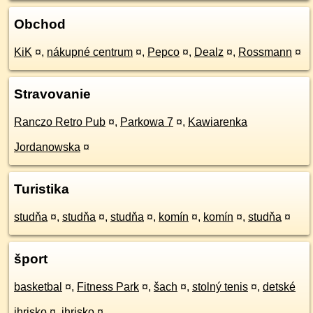
Obchod
KiK
¤
,
nákupné centrum
¤
,
Pepco
¤
,
Dealz
¤
,
Rossmann
¤
Stravovanie
Ranczo Retro Pub
¤
,
Parkowa 7
¤
,
Kawiarenka
Jordanowska
¤
Turistika
studňa
¤
,
studňa
¤
,
studňa
¤
,
komín
¤
,
komín
¤
,
studňa
¤
šport
basketbal
¤
,
Fitness Park
¤
,
šach
¤
,
stolný tenis
¤
,
detské
ihrisko
¤
,
ihrisko
¤