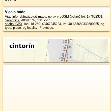
Viac o bode
Viac info:
aktualizovať mapu
,
uprav v JOSM (pokročilé)
,
177632331
,
Súradnice:
48°41'1"N
,
18°17'20"E
stiahni GPX
, lon: 18.289149467245224, lat: 48.683680330380255, og
type: place, og locality: Pravotice,