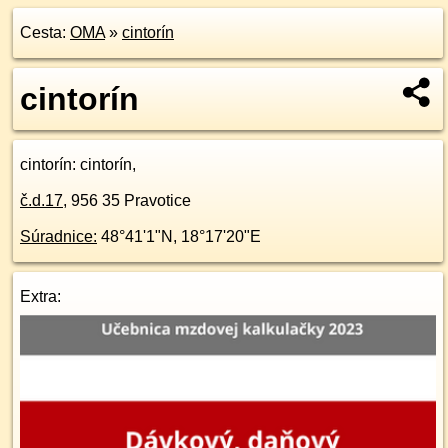
Cesta:
OMA
»
cintorín
cintorín
cintorín
: cintorín,
č.d.
17
,
956 35
Pravotice
Súradnice:
48°41'1"N
,
18°17'20"E
Extra: