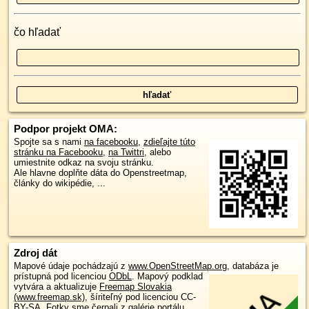
čo hľadať
Podpor projekt OMA:
Spojte sa s nami
na facebooku
,
zdieľajte túto
stránku na Facebooku
,
na Twittri
, alebo
umiestnite odkaz na svoju stránku.
Ale hlavne doplňte dáta do Openstreetmap,
články do wikipédie, ...
Zdroj dát
Mapové údaje pochádzajú z
www.OpenStreetMap.org
, databáza je
prístupná pod licenciou
ODbL
.
Mapový podklad
vytvára a aktualizuje
Freemap Slovakia
(www.freemap.sk)
, šíriteľný pod licenciou CC-
BY-SA. Fotky sme čerpali z galérie portálu