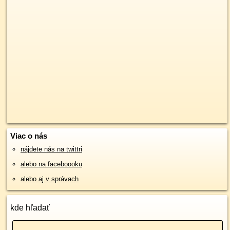
Viac o nás
nájdete nás na twittri
alebo na faceboooku
alebo aj v správach
kde hľadať