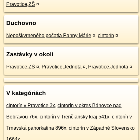
Pravotice,ZŠ
¤
Duchovno
Nepoškvrneného počatia Panny Márie
¤
,
cintorín
¤
Zastávky v okolí
Pravotice,ZŠ
¤
,
Pravotice,Jednota
¤
,
Pravotice,Jednota
¤
V kategóriách
cintorín v Pravotice 3x
,
cintorín v okres Bánovce nad
Bebravou 76x
,
cintorín v Trenčiansky kraj 541x
,
cintorín v
Trnavská pahorkatina 896x
,
cintorín v Západné Slovensko
1664x