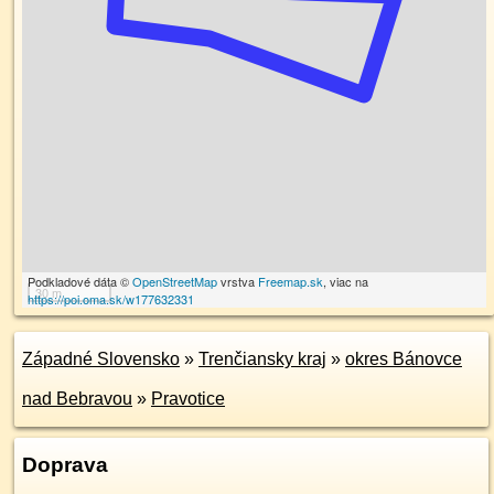
Podkladové dáta ©
OpenStreetMap
vrstva
Freemap.sk
, viac na
30 m
https://poi.oma.sk/w177632331
Západné Slovensko
»
Trenčiansky kraj
»
okres Bánovce
nad Bebravou
»
Pravotice
Doprava