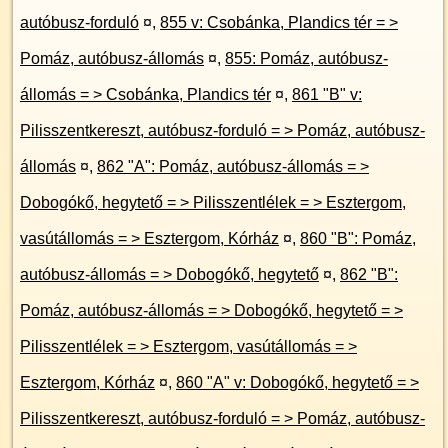
autóbusz-forduló
¤
,
855 v: Csobánka, Plandics tér = >
Pomáz, autóbusz-állomás
¤
,
855: Pomáz, autóbusz-
állomás = > Csobánka, Plandics tér
¤
,
861 "B" v:
Pilisszentkereszt, autóbusz-forduló = > Pomáz, autóbusz-
állomás
¤
,
862 "A": Pomáz, autóbusz-állomás = >
Dobogókő, hegytető = > Pilisszentlélek = > Esztergom,
vasútállomás = > Esztergom, Kórház
¤
,
860 "B": Pomáz,
autóbusz-állomás = > Dobogókő, hegytető
¤
,
862 "B":
Pomáz, autóbusz-állomás = > Dobogókő, hegytető = >
Pilisszentlélek = > Esztergom, vasútállomás = >
Esztergom, Kórház
¤
,
860 "A" v: Dobogókő, hegytető = >
Pilisszentkereszt, autóbusz-forduló = > Pomáz, autóbusz-