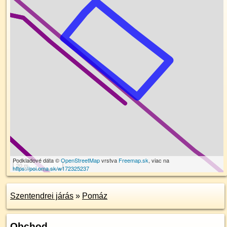
Podkladové dáta ©
OpenStreetMap
vrstva
Freemap.sk
, viac na
20 m
https://poi.oma.sk/w172325237
Szentendrei járás
»
Pomáz
Obchod