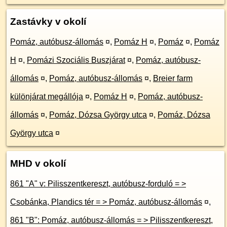
Zastávky v okolí
Pomáz, autóbusz-állomás
¤
,
Pomáz H
¤
,
Pomáz
¤
,
Pomáz
H
¤
,
Pomázi Szociális Buszjárat
¤
,
Pomáz, autóbusz-
állomás
¤
,
Pomáz, autóbusz-állomás
¤
,
Breier farm
különjárat megállója
¤
,
Pomáz H
¤
,
Pomáz, autóbusz-
állomás
¤
,
Pomáz, Dózsa György utca
¤
,
Pomáz, Dózsa
György utca
¤
MHD v okolí
861 "A" v: Pilisszentkereszt, autóbusz-forduló = >
Csobánka, Plandics tér = > Pomáz, autóbusz-állomás
¤
,
861 "B": Pomáz, autóbusz-állomás = > Pilisszentkereszt,