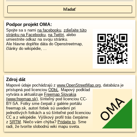
Podpor projekt OMA:
Spojte sa s nami
na facebooku
,
zdieľajte túto
stránku na Facebooku
,
na Twittri
, alebo
umiestnite odkaz na svoju stránku.
Ale hlavne doplňte dáta do Openstreetmap,
články do wikipédie, ...
Zdroj dát
Mapové údaje pochádzajú z
www.OpenStreetMap.org
, databáza je
prístupná pod licenciou
ODbL
.
Mapový podklad
vytvára a aktualizuje
Freemap Slovakia
(www.freemap.sk)
, šíriteľný pod licenciou CC-
BY-SA. Fotky sme čerpali z galérie portálu
freemap.sk, autori fotiek sú uvedení pri
jednotlivých fotkách a sú šíriteľné pod licenciou
CC a z wikipédie. Výškový profil trás čerpáme
z
SRTM
. Niečo vám chýba?
Pridajte to
. Sme
radi, že tvoríte slobodnú wiki mapu sveta.