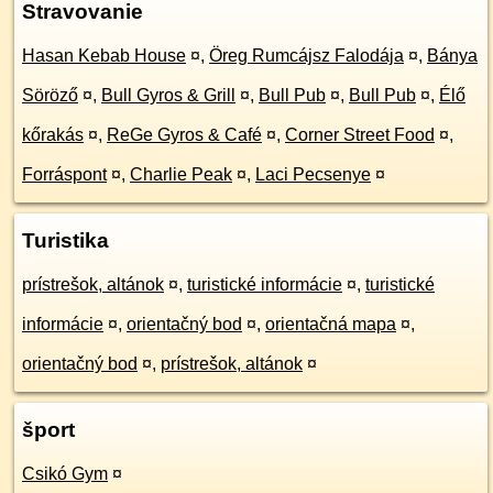
Stravovanie
Hasan Kebab House
¤
,
Öreg Rumcájsz Falodája
¤
,
Bánya
Söröző
¤
,
Bull Gyros & Grill
¤
,
Bull Pub
¤
,
Bull Pub
¤
,
Élő
kőrakás
¤
,
ReGe Gyros & Café
¤
,
Corner Street Food
¤
,
Forráspont
¤
,
Charlie Peak
¤
,
Laci Pecsenye
¤
Turistika
prístrešok, altánok
¤
,
turistické informácie
¤
,
turistické
informácie
¤
,
orientačný bod
¤
,
orientačná mapa
¤
,
orientačný bod
¤
,
prístrešok, altánok
¤
šport
Csikó Gym
¤