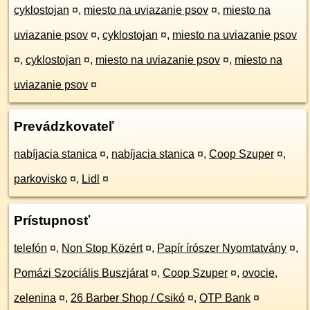
cyklostojan
¤
,
miesto na uviazanie psov
¤
,
miesto na
uviazanie psov
¤
,
cyklostojan
¤
,
miesto na uviazanie psov
¤
,
cyklostojan
¤
,
miesto na uviazanie psov
¤
,
miesto na
uviazanie psov
¤
Prevádzkovateľ
nabíjacia stanica
¤
,
nabíjacia stanica
¤
,
Coop Szuper
¤
,
parkovisko
¤
,
Lidl
¤
Prístupnosť
telefón
¤
,
Non Stop Közért
¤
,
Papír írószer Nyomtatvány
¤
,
Pomázi Szociális Buszjárat
¤
,
Coop Szuper
¤
,
ovocie,
zelenina
¤
,
26 Barber Shop / Csikó
¤
,
OTP Bank
¤