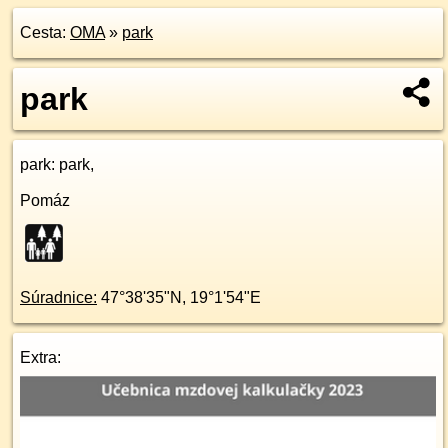
Cesta:
OMA
»
park
park
park
: park,
Pomáz
Súradnice:
47°38'35"N
,
19°1'54"E
Extra: