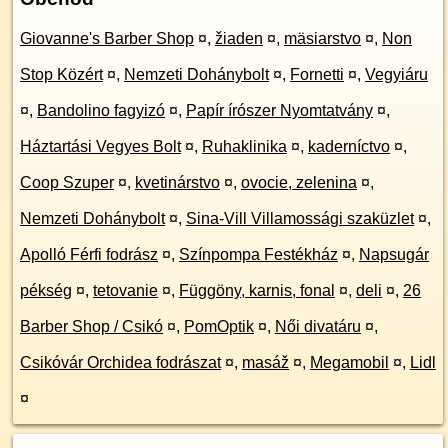
Giovanne's Barber Shop
¤
,
žiaden
¤
,
mäsiarstvo
¤
,
Non
Stop Közért
¤
,
Nemzeti Dohánybolt
¤
,
Fornetti
¤
,
Vegyiáru
¤
,
Bandolino fagyizó
¤
,
Papír írószer Nyomtatvány
¤
,
Háztartási Vegyes Bolt
¤
,
Ruhaklinika
¤
,
kaderníctvo
¤
,
Coop Szuper
¤
,
kvetinárstvo
¤
,
ovocie, zelenina
¤
,
Nemzeti Dohánybolt
¤
,
Sina-Vill Villamossági szaküzlet
¤
,
Apolló Férfi fodrász
¤
,
Színpompa Festékház
¤
,
Napsugár
pékség
¤
,
tetovanie
¤
,
Függöny, karnis, fonal
¤
,
deli
¤
,
26
Barber Shop / Csikó
¤
,
PomOptik
¤
,
Női divatáru
¤
,
Csikóvár Orchidea fodrászat
¤
,
masáž
¤
,
Megamobil
¤
,
Lidl
¤