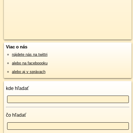
Viac o nás
nájdete nás na twittri
alebo na faceboooku
alebo aj v správach
kde hľadať
čo hľadať