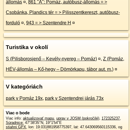
állomás
¤
,
861 "A": Pomáz, autóbusz-állomás = >
Csobánka, Plandics tér = > Pilisszentkereszt, autóbusz-
forduló
¤
,
943 = > Szentendre H
¤
Turistika v okolí
S (Pilisborosjenő – Kevély-nyereg – Pomáz)
¤
,
Z (Pomáz,
HÉV-állomás – Kő-hegy – Dömörkapu, tábor aut. m.)
¤
V kategóriách
park v Pomáz 19x
,
park v Szentendrei járás 73x
Viac o bode
Viac info:
aktualizovať mapu
,
uprav v JOSM (pokročilé)
,
172325237
,
Súradnice:
47°38'35"N
,
19°1'54"E
stiahni GPX
, lon: 19.031881958775397, lat: 47.643069560115336, og