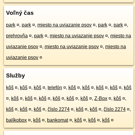
Voľný čas
park
¤
,
park
¤
,
miesto na uviazanie psov
¤
,
park
¤
,
park
¤
,
prehrovňa
¤
,
park
¤
,
miesto na uviazanie psov
¤
,
miesto na
uviazanie psov
¤
,
miesto na uviazanie psov
¤
,
miesto na
uviazanie psov
¤
Služby
kôš
¤
,
kôš
¤
,
kôš
¤
,
telefón
¤
,
kôš
¤
,
kôš
¤
,
kôš
¤
,
kôš
¤
,
kôš
¤
,
kôš
¤
,
kôš
¤
,
kôš
¤
,
kôš
¤
,
kôš
¤
,
kôš
¤
,
Z-Box
¤
,
kôš
¤
,
kôš
¤
,
kôš
¤
,
kôš
¤
,
číslo 2274
¤
,
kôš
¤
,
kôš
¤
,
číslo 2274
¤
,
balíkobox
¤
,
kôš
¤
,
bankomat
¤
,
kôš
¤
,
kôš
¤
,
kôš
¤