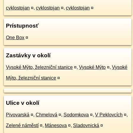
cyklostojan
¤
,
cyklostojan
¤
,
cyklostojan
¤
Prístupnosť
One Box
¤
Zastávky v okolí
Vysoké Mýto, železniční stanice
¤
,
Vysoké Mýto
¤
,
Vysoké
Mýto, železniční stanice
¤
Ulice v okolí
Pivovarská
¤
,
Chmelová
¤
,
Sodomkova
¤
,
V Peklovcích
¤
,
Zelené náměstí
¤
,
Mánesova
¤
,
Sladovnická
¤