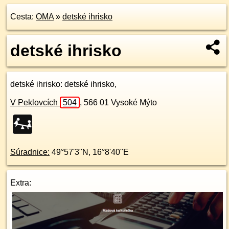
Cesta:
OMA
»
detské ihrisko
detské ihrisko
detské ihrisko
: detské ihrisko,
V Peklovcích
504
,
566 01
Vysoké Mýto
Súradnice:
49°57'3"N
,
16°8'40"E
Extra: