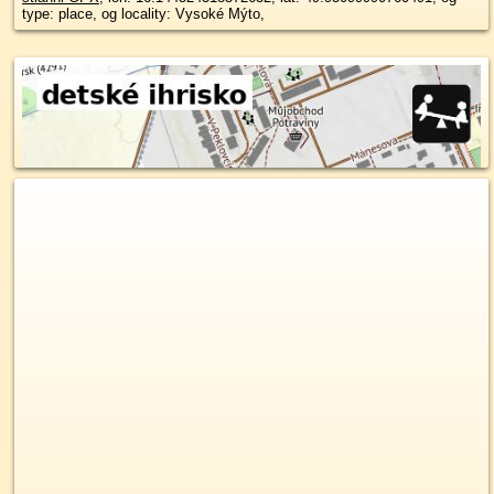
type: place, og locality: Vysoké Mýto,