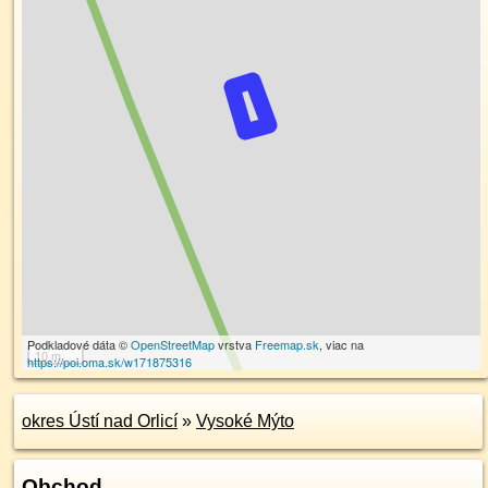
Podkladové dáta ©
OpenStreetMap
vrstva
Freemap.sk
, viac na
10 m
https://poi.oma.sk/w171875316
okres Ústí nad Orlicí
»
Vysoké Mýto
Obchod