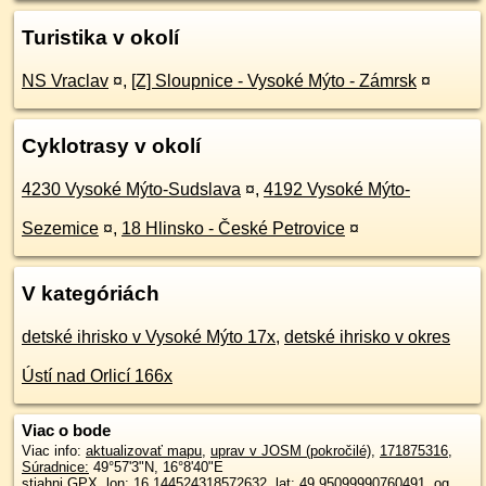
Turistika v okolí
NS Vraclav
¤
,
[Z] Sloupnice - Vysoké Mýto - Zámrsk
¤
Cyklotrasy v okolí
4230 Vysoké Mýto-Sudslava
¤
,
4192 Vysoké Mýto-
Sezemice
¤
,
18 Hlinsko - České Petrovice
¤
V kategóriách
detské ihrisko v Vysoké Mýto 17x
,
detské ihrisko v okres
Ústí nad Orlicí 166x
Viac o bode
Viac info:
aktualizovať mapu
,
uprav v JOSM (pokročilé)
,
171875316
,
Súradnice:
49°57'3"N
,
16°8'40"E
stiahni GPX
, lon: 16.144524318572632, lat: 49.95099990760491, og