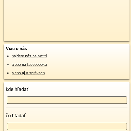
Viac o nás
nájdete nás na twittri
alebo na faceboooku
alebo aj v správach
kde hľadať
čo hľadať