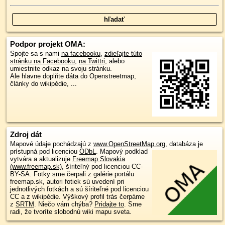
Podpor projekt OMA:
Spojte sa s nami
na facebooku
,
zdieľajte túto
stránku na Facebooku
,
na Twittri
, alebo
umiestnite odkaz na svoju stránku.
Ale hlavne doplňte dáta do Openstreetmap,
články do wikipédie, ...
Zdroj dát
Mapové údaje pochádzajú z
www.OpenStreetMap.org
, databáza je
prístupná pod licenciou
ODbL
.
Mapový podklad
vytvára a aktualizuje
Freemap Slovakia
(www.freemap.sk)
, šíriteľný pod licenciou CC-
BY-SA. Fotky sme čerpali z galérie portálu
freemap.sk, autori fotiek sú uvedení pri
jednotlivých fotkách a sú šíriteľné pod licenciou
CC a z wikipédie. Výškový profil trás čerpáme
z
SRTM
. Niečo vám chýba?
Pridajte to
. Sme
radi, že tvoríte slobodnú wiki mapu sveta.