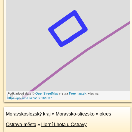
Podkladové dáta ©
OpenStreetMap
vrstva
Freemap.sk
, viac na
10 m
https://poi.oma.sk/w166161037
Moravskoslezský kraj
»
Moravsko-sliezsko
»
okres
Ostrava-město
»
Horní Lhota u Ostravy