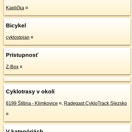
Kaplička
¤
Bicykel
cyklostojan
¤
Prístupnosť
Z-Box
¤
Cyklotrasy v okolí
6199 Štítina - Klimkovice
¤
,
Radegast CykloTrack Slezsko
¤
V kategóriách