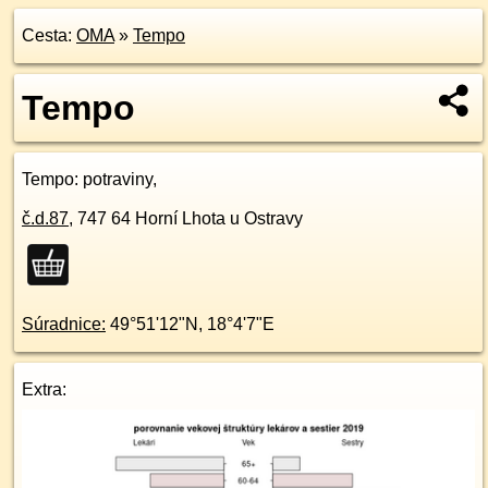
Cesta:
OMA
»
Tempo
Tempo
Tempo
: potraviny,
č.d.
87
,
747 64
Horní Lhota u Ostravy
Súradnice:
49°51'12"N
,
18°4'7"E
Extra: