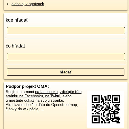
alebo aj v správach
kde hľadať
čo hľadať
Podpor projekt OMA:
Spojte sa s nami
na facebooku
,
zdieľajte túto
stránku na Facebooku
,
na Twittri
, alebo
umiestnite odkaz na svoju stránku.
Ale hlavne doplňte dáta do Openstreetmap,
články do wikipédie, ...