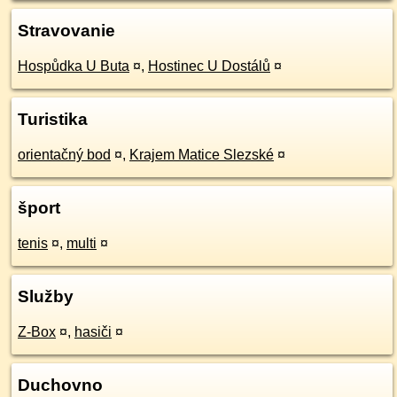
Stravovanie
Hospůdka U Buta
¤
,
Hostinec U Dostálů
¤
Turistika
orientačný bod
¤
,
Krajem Matice Slezské
¤
šport
tenis
¤
,
multi
¤
Služby
Z-Box
¤
,
hasiči
¤
Duchovno