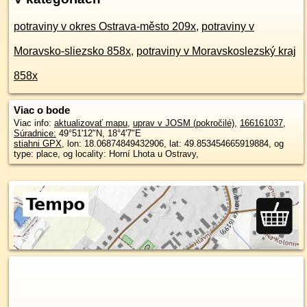
potraviny v okres Ostrava-město 209x
,
potraviny v
Moravsko-sliezsko 858x
,
potraviny v Moravskoslezský kraj
858x
Viac o bode
Viac info:
aktualizovať mapu
,
uprav v JOSM (pokročilé)
,
166161037
,
Súradnice:
49°51'12"N
,
18°4'7"E
stiahni GPX
, lon: 18.06874849432906, lat: 49.853454665919884, og
type: place, og locality: Horní Lhota u Ostravy,