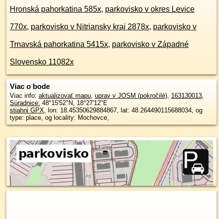
Hronská pahorkatina 585x
,
parkovisko v okres Levice
770x
,
parkovisko v Nitriansky kraj 2878x
,
parkovisko v
Trnavská pahorkatina 5415x
,
parkovisko v Západné
Slovensko 11082x
Viac o bode
Viac info:
aktualizovať mapu
,
uprav v JOSM (pokročilé)
,
163130013
,
Súradnice:
48°15'52"N
,
18°27'12"E
stiahni GPX
, lon: 18.45350629884867, lat: 48.264490115688034, og
type: place, og locality: Mochovce,