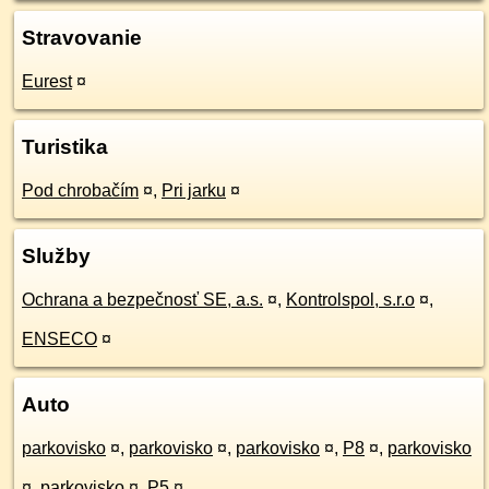
Stravovanie
Eurest
¤
Turistika
Pod chrobačím
¤
,
Pri jarku
¤
Služby
Ochrana a bezpečnosť SE, a.s.
¤
,
Kontrolspol, s.r.o
¤
,
ENSECO
¤
Auto
parkovisko
¤
,
parkovisko
¤
,
parkovisko
¤
,
P8
¤
,
parkovisko
¤
,
parkovisko
¤
,
P5
¤