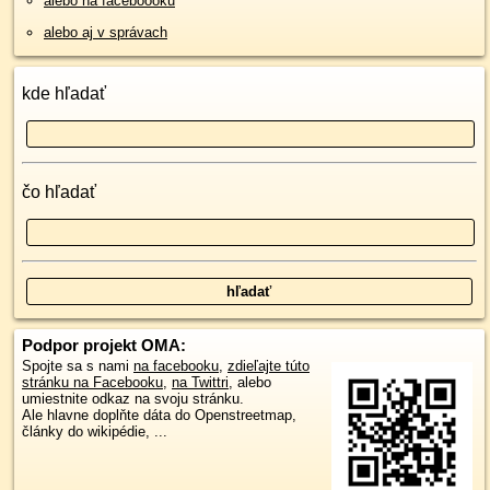
alebo na faceboooku
alebo aj v správach
kde hľadať
čo hľadať
Podpor projekt OMA:
Spojte sa s nami
na facebooku
,
zdieľajte túto
stránku na Facebooku
,
na Twittri
, alebo
umiestnite odkaz na svoju stránku.
Ale hlavne doplňte dáta do Openstreetmap,
články do wikipédie, ...