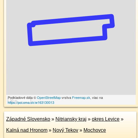
Podkladové dáta ©
OpenStreetMap
vrstva
Freemap.sk
, viac na
30 m
https://poi.oma.sk/w163130013
Západné Slovensko
»
Nitriansky kraj
»
okres Levice
»
Kalná nad Hronom
»
Nový Tekov
»
Mochovce