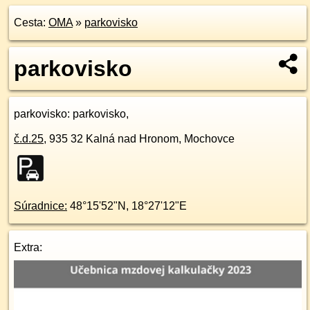
Cesta:
OMA
»
parkovisko
parkovisko
parkovisko
: parkovisko,
č.d.
25
,
935 32
Kalná nad Hronom, Mochovce
Súradnice:
48°15'52"N
,
18°27'12"E
Extra: