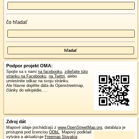
čo hľadať
Podpor projekt OMA:
Spojte sa s nami
na facebooku
,
zdieľajte túto
stránku na Facebooku
,
na Twittri
, alebo
umiestnite odkaz na svoju stránku.
Ale hlavne doplňte dáta do Openstreetmap,
články do wikipédie, ...
Zdroj dát
Mapové údaje pochádzajú z
www.OpenStreetMap.org
, databáza je
prístupná pod licenciou
ODbL
.
Mapový podklad
vytvára a aktualizuje
Freemap Slovakia