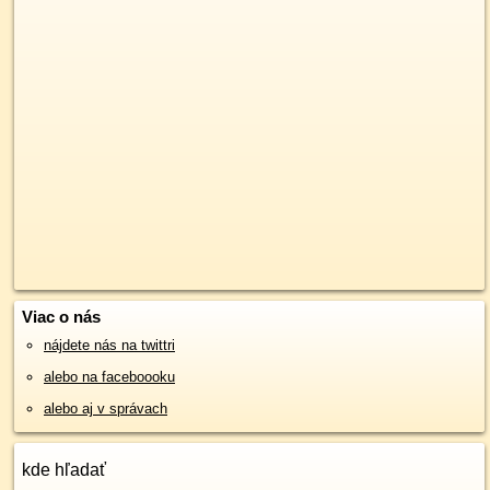
Viac o nás
nájdete nás na twittri
alebo na faceboooku
alebo aj v správach
kde hľadať