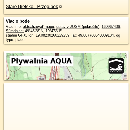
Stare Bielsko - Przegibek
¤
Viac o bode
Viac info:
aktualizovať mapu
,
uprav v JOSM (pokročilé)
,
160967436
,
Súradnice:
49°48'28"N
,
19°4'56"E
stiahni GPX
, lon: 19.08230260229259, lat: 49.807780640009184, og
type: place,