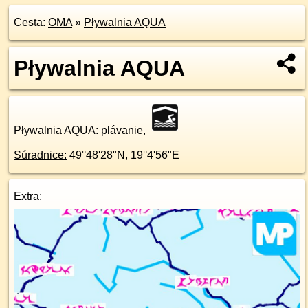
Cesta:
OMA
»
Pływalnia AQUA
Pływalnia AQUA
Pływalnia AQUA
: plávanie,
Súradnice:
49°48'28"N
,
19°4'56"E
Extra: