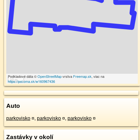
Podkladové dáta ©
OpenStreetMap
vrstva
Freemap.sk
, viac na
10 m
https://poi.oma.sk/w160967436
Auto
parkovisko
¤
,
parkovisko
¤
,
parkovisko
¤
Zastávky v okolí