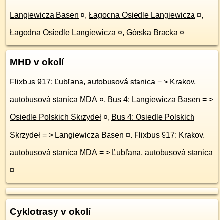
Langiewicza Basen
¤
,
Łagodna Osiedle Langiewicza
¤
,
Łagodna Osiedle Langiewicza
¤
,
Górska Bracka
¤
MHD v okolí
Flixbus 917: Ľubľana, autobusová stanica = > Krakov,
autobusová stanica MDA
¤
,
Bus 4: Langiewicza Basen = >
Osiedle Polskich Skrzydeł
¤
,
Bus 4: Osiedle Polskich
Skrzydeł = > Langiewicza Basen
¤
,
Flixbus 917: Krakov,
autobusová stanica MDA = > Ľubľana, autobusová stanica
¤
Cyklotrasy v okolí