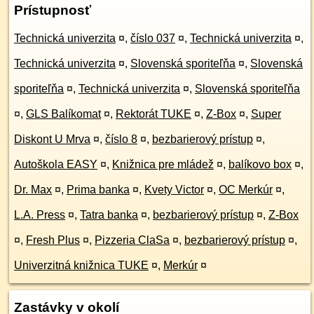
Prístupnosť
Technická univerzita
¤
,
číslo 037
¤
,
Technická univerzita
¤
,
Technická univerzita
¤
,
Slovenská sporiteľňa
¤
,
Slovenská
sporiteľňa
¤
,
Technická univerzita
¤
,
Slovenská sporiteľňa
¤
,
GLS Balíkomat
¤
,
Rektorát TUKE
¤
,
Z-Box
¤
,
Super
Diskont U Mrva
¤
,
číslo 8
¤
,
bezbarierový prístup
¤
,
Autoškola EASY
¤
,
Knižnica pre mládež
¤
,
balíkovo box
¤
,
Dr. Max
¤
,
Prima banka
¤
,
Kvety Victor
¤
,
OC Merkúr
¤
,
L.A. Press
¤
,
Tatra banka
¤
,
bezbarierový prístup
¤
,
Z-Box
¤
,
Fresh Plus
¤
,
Pizzeria ClaSa
¤
,
bezbarierový prístup
¤
,
Univerzitná knižnica TUKE
¤
,
Merkúr
¤
Zastávky v okolí