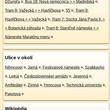
Džungľa
¤
,
Bus 18: Nová nemocnica = > Madridská
¤
,
Tram 9: Važecká = > Havlíčkova
¤
,
55
¤
,
Tram 9:
Havlíčkova = > Važecká
¤
,
Tram 7: Socha Jána Pavla II. =
> Botanická záhrada
¤
,
Tram 6: Staničné námestie = >
Námestie Maratónu mieru
¤
Ulice v okolí
Němcovej
¤
,
Jarná
¤
,
Festivalové námestie
¤
,
Szakkayho
¤
,
Letná
¤
,
Československej armády
¤
,
Jesenná
¤
,
Amfiteáter
¤
,
Zimná
¤
,
Hroncova
¤
,
Technická univerzita
¤
,
Pajorova
¤
Wikipédia