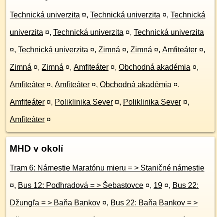
Technická univerzita
¤
,
Technická univerzita
¤
,
Technická
univerzita
¤
,
Technická univerzita
¤
,
Technická univerzita
¤
,
Technická univerzita
¤
,
Zimná
¤
,
Zimná
¤
,
Amfiteáter
¤
,
Zimná
¤
,
Zimná
¤
,
Amfiteáter
¤
,
Obchodná akadémia
¤
,
Amfiteáter
¤
,
Amfiteáter
¤
,
Obchodná akadémia
¤
,
Amfiteáter
¤
,
Poliklinika Sever
¤
,
Poliklinika Sever
¤
,
Amfiteáter
¤
MHD v okolí
Tram 6: Námestie Maratónu mieru = > Staničné námestie
¤
,
Bus 12: Podhradová = > Šebastovce
¤
,
19
¤
,
Bus 22:
Džungľa = > Baňa Bankov
¤
,
Bus 22: Baňa Bankov = >