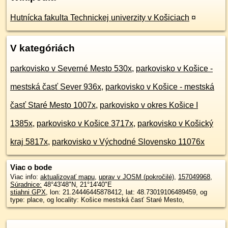
Hutnícka fakulta Technickej univerzity v Košiciach
¤
V kategóriách
parkovisko v Severné Mesto 530x
,
parkovisko v Košice -
mestská časť Sever 936x
,
parkovisko v Košice - mestská
časť Staré Mesto 1007x
,
parkovisko v okres Košice I
1385x
,
parkovisko v Košice 3717x
,
parkovisko v Košický
kraj 5817x
,
parkovisko v Východné Slovensko 11076x
Viac o bode
Viac info:
aktualizovať mapu
,
uprav v JOSM (pokročilé)
,
157049968
,
Súradnice:
48°43'48"N
,
21°14'40"E
stiahni GPX
, lon: 21.24446445878412, lat: 48.73019106489459, og
type: place, og locality: Košice mestská časť Staré Mesto,