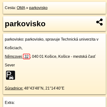
Cesta:
OMA
»
parkovisko
parkovisko
parkovisko
: parkovisko, spravuje Technická univerzita v
Košiciach,
Němcovej
32
,
040 01
Košice, Košice - mestská časť
Sever
Súradnice:
48°43'48"N
,
21°14'40"E
Extra: