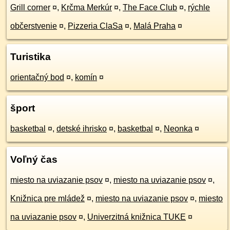
Grill corner
¤
,
Krčma Merkúr
¤
,
The Face Club
¤
,
rýchle
občerstvenie
¤
,
Pizzeria ClaSa
¤
,
Malá Praha
¤
Turistika
orientačný bod
¤
,
komín
¤
šport
basketbal
¤
,
detské ihrisko
¤
,
basketbal
¤
,
Neonka
¤
Voľný čas
miesto na uviazanie psov
¤
,
miesto na uviazanie psov
¤
,
Knižnica pre mládež
¤
,
miesto na uviazanie psov
¤
,
miesto
na uviazanie psov
¤
,
Univerzitná knižnica TUKE
¤