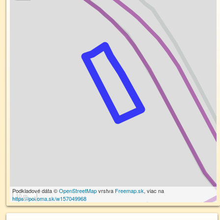
Podkladové dáta ©
OpenStreetMap
vrstva
Freemap.sk
, viac na
10 m
https://poi.oma.sk/w157049968