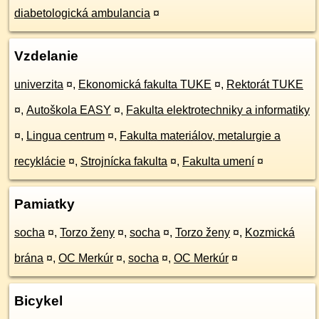
diabetologická ambulancia
¤
Vzdelanie
univerzita
¤
,
Ekonomická fakulta TUKE
¤
,
Rektorát TUKE
¤
,
Autoškola EASY
¤
,
Fakulta elektrotechniky a informatiky
¤
,
Lingua centrum
¤
,
Fakulta materiálov, metalurgie a
recyklácie
¤
,
Strojnícka fakulta
¤
,
Fakulta umení
¤
Pamiatky
socha
¤
,
Torzo ženy
¤
,
socha
¤
,
Torzo ženy
¤
,
Kozmická
brána
¤
,
OC Merkúr
¤
,
socha
¤
,
OC Merkúr
¤
Bicykel