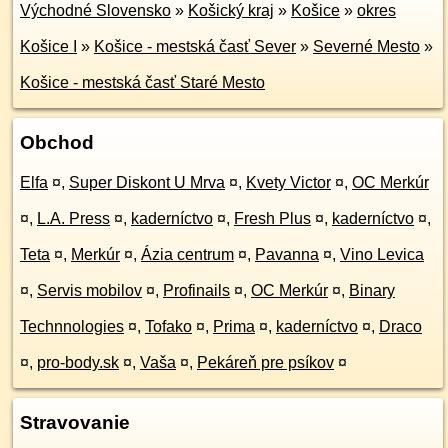
Východné Slovensko
»
Košický kraj
»
Košice
»
okres
Košice I
»
Košice - mestská časť Sever
»
Severné Mesto
»
Košice - mestská časť Staré Mesto
Obchod
Elfa
¤
,
Super Diskont U Mrva
¤
,
Kvety Victor
¤
,
OC Merkúr
¤
,
L.A. Press
¤
,
kaderníctvo
¤
,
Fresh Plus
¤
,
kaderníctvo
¤
,
Teta
¤
,
Merkúr
¤
,
Ázia centrum
¤
,
Pavanna
¤
,
Vino Levica
¤
,
Servis mobilov
¤
,
Profinails
¤
,
OC Merkúr
¤
,
Binary
Technnologies
¤
,
Tofako
¤
,
Prima
¤
,
kaderníctvo
¤
,
Draco
¤
,
pro-body.sk
¤
,
Vaša
¤
,
Pekáreň pre psíkov
¤
Stravovanie