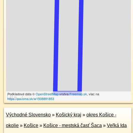
Podkladové dáta ©
OpenStreetMap
vrstva
Freemap.sk
, viac na
10 m
https://poi.oma.sk/w1508891853
Východné Slovensko
»
Košický kraj
»
okres Košice -
okolie
»
Košice
»
Košice - mestská časť Šaca
»
Veľká Ida