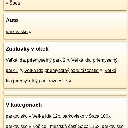
»
Šaca
Auto
parkovisko
¤
Zastávky v okolí
Veľká Ida, priemyselný park 2
¤
,
Veľká Ida, priemyselný
park 1
¤
,
Veľká Ida,priemyselný park rázcestie
¤
,
Veľká
Ida,priemyselný park rázcestie
¤
V kategóriách
parkovisko v Veľká Ida 12x
,
parkovisko v Šaca 100x
,
parkovisko v Košice - mestská časť Šaca 116x
,
parkovisko