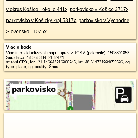
v okres Košice - okolie 441x
,
parkovisko v Košice 3717x
,
parkovisko v Košický kraj 5817x
,
parkovisko v Východné
Slovensko 11075x
Viac o bode
Viac info:
aktualizovať mapu
,
uprav v JOSM (pokročilé)
,
1508891853
,
Súradnice:
48°36'53"N
,
21°8'47"E
stiahni GPX
, lon: 21.146643216900245, lat: 48.614731994055596, og
type: place, og locality: Šaca,