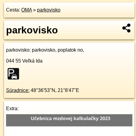
Cesta:
OMA
»
parkovisko
parkovisko
parkovisko
: parkovisko, poplatok no,
044 55
Veľká Ida
Súradnice:
48°36'53"N
,
21°8'47"E
Extra: