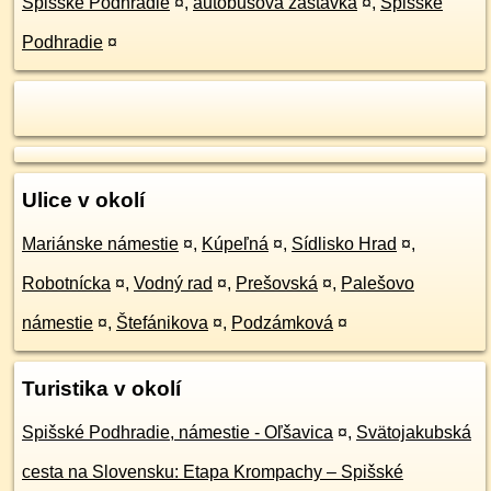
Spišské Podhradie
¤
,
autobusová zastávka
¤
,
Spišské
Podhradie
¤
Ulice v okolí
Mariánske námestie
¤
,
Kúpeľná
¤
,
Sídlisko Hrad
¤
,
Robotnícka
¤
,
Vodný rad
¤
,
Prešovská
¤
,
Palešovo
námestie
¤
,
Štefánikova
¤
,
Podzámková
¤
Turistika v okolí
Spišské Podhradie, námestie - Oľšavica
¤
,
Svätojakubská
cesta na Slovensku: Etapa Krompachy – Spišské