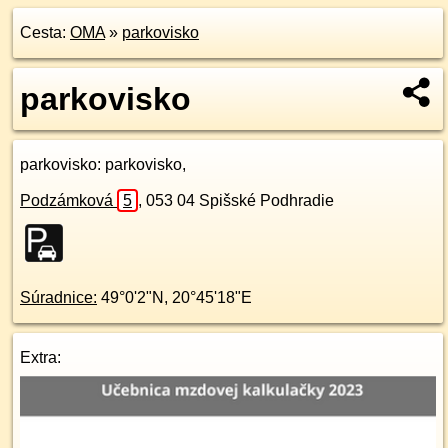
Cesta:
OMA
»
parkovisko
parkovisko
parkovisko
: parkovisko,
Podzámková
5
,
053 04
Spišské Podhradie
Súradnice:
49°0'2"N
,
20°45'18"E
Extra: