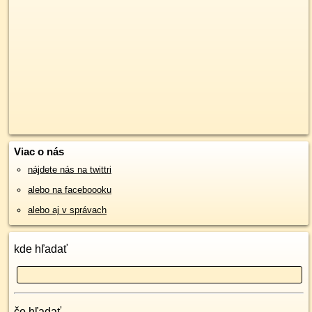
Viac o nás
nájdete nás na twittri
alebo na faceboooku
alebo aj v správach
kde hľadať
čo hľadať