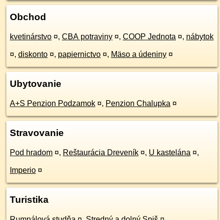
Obchod
kvetinárstvo
¤
,
CBA potraviny
¤
,
COOP Jednota
¤
,
nábytok
¤
,
diskonto
¤
,
papiernictvo
¤
,
Mäso a údeniny
¤
Ubytovanie
A+S Penzion Podzamok
¤
,
Penzion Chalupka
¤
Stravovanie
Pod hradom
¤
,
Reštaurácia Dreveník
¤
,
U kastelána
¤
,
Imperio
¤
Turistika
Rumpálová studňa
¤
,
Stredný a dolný Spiš
¤