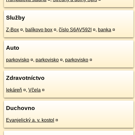
Služby
Z-Box
¤
,
balíkovo box
¤
,
číslo S6AV592I
¤
,
banka
¤
Auto
parkovisko
¤
,
parkovisko
¤
,
parkovisko
¤
Zdravotníctvo
lekáreň
¤
,
Včela
¤
Duchovno
Evanjelický a. v. kostol
¤