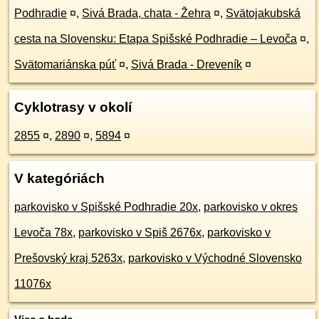
Podhradie
¤
,
Sivá Brada, chata - Žehra
¤
,
Svätojakubská
cesta na Slovensku: Etapa Spišské Podhradie – Levoča
¤
,
Svätomariánska púť
¤
,
Sivá Brada - Dreveník
¤
Cyklotrasy v okolí
2855
¤
,
2890
¤
,
5894
¤
V kategóriách
parkovisko v Spišské Podhradie 20x
,
parkovisko v okres
Levoča 78x
,
parkovisko v Spiš 2676x
,
parkovisko v
Prešovský kraj 5263x
,
parkovisko v Východné Slovensko
11076x