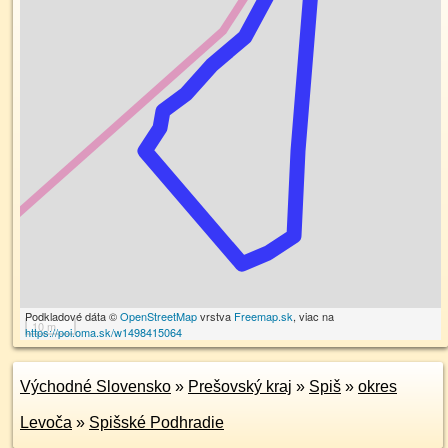
Podkladové dáta ©
OpenStreetMap
vrstva
Freemap.sk
, viac na
10 m
https://poi.oma.sk/w1498415064
Východné Slovensko
»
Prešovský kraj
»
Spiš
»
okres
Levoča
»
Spišské Podhradie