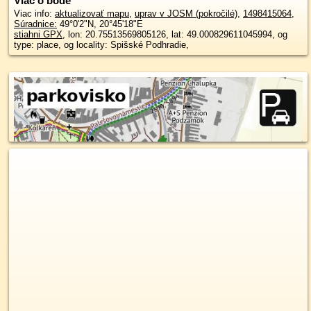
Viac o bode
Viac info:
aktualizovať mapu
,
uprav v JOSM (pokročilé)
,
1498415064
,
Súradnice:
49°0'2"N
,
20°45'18"E
stiahni GPX
, lon: 20.75513569805126, lat: 49.000829611045994, og
type: place, og locality: Spišské Podhradie,