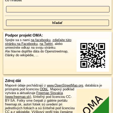
Podpor projekt OMA:
Spojte sa s nami
na facebooku
,
zdieľajte túto
stránku na Facebooku
,
na Twittri
, alebo
umiestnite odkaz na svoju stránku.
Ale hlavne doplňte dáta do Openstreetmap,
články do wikipédie, ...
Zdroj dát
Mapové údaje pochádzajú z
www.OpenStreetMap.org
, databáza je
prístupná pod licenciou
ODbL
.
Mapový podklad
vytvára a aktualizuje
Freemap Slovakia
(www.freemap.sk)
, šíriteľný pod licenciou CC-
BY-SA. Fotky sme čerpali z galérie portálu
freemap.sk, autori fotiek sú uvedení pri
jednotlivých fotkách a sú šíriteľné pod licenciou
CC a z wikipédie. Výškový profil trás čerpáme