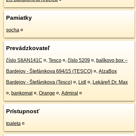
Pamiatky
socha
¤
Prevádzkovateľ
číslo S6AN141C
¤
,
Tesco
¤
,
číslo 5209
¤
,
balíkovo box –
Bardejov - Štefánikova 694/15 (TESCO)
¤
,
AlzaBox
Bardejov - Štefánikova (Tesco)
¤
,
Lidl
¤
,
Lekáreň Dr. Max
¤
,
bankomat
¤
,
Orange
¤
,
Admiral
¤
Prístupnosť
toaleta
¤