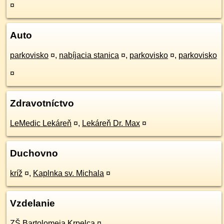
¤
Auto
parkovisko
¤
,
nabíjacia stanica
¤
,
parkovisko
¤
,
parkovisko
¤
Zdravotníctvo
LeMedic Lekáreň
¤
,
Lekáreň Dr. Max
¤
Duchovno
kríž
¤
,
Kaplnka sv. Michala
¤
Vzdelanie
ZŠ Bartolomeja Krpelca
¤