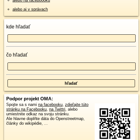
alebo na faceboooku
alebo aj v správach
kde hľadať
čo hľadať
Podpor projekt OMA:
Spojte sa s nami
na facebooku
,
zdieľajte túto
stránku na Facebooku
,
na Twittri
, alebo
umiestnite odkaz na svoju stránku.
Ale hlavne doplňte dáta do Openstreetmap,
články do wikipédie, ...