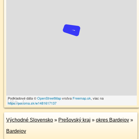
Podkladové dáta ©
OpenStreetMap
vrstva
Freemap.sk
, viac na
10 m
https://poi.oma.sk/w1481617137
Východné Slovensko
»
Prešovský kraj
»
okres Bardejov
»
Bardejov