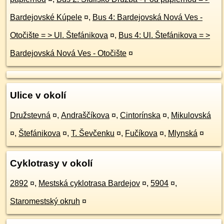
Bardejovské Kúpele
¤
,
Bus 4: Bardejovská Nová Ves -
Otočište = > Ul. Štefánikova
¤
,
Bus 4: Ul. Štefánikova = >
Bardejovská Nová Ves - Otočište
¤
Ulice v okolí
Družstevná
¤
,
Andraščíkova
¤
,
Cintorínska
¤
,
Mikulovská
¤
,
Štefánikova
¤
,
T. Ševčenku
¤
,
Fučíkova
¤
,
Mlynská
¤
Cyklotrasy v okolí
2892
¤
,
Mestská cyklotrasa Bardejov
¤
,
5904
¤
,
Staromestský okruh
¤