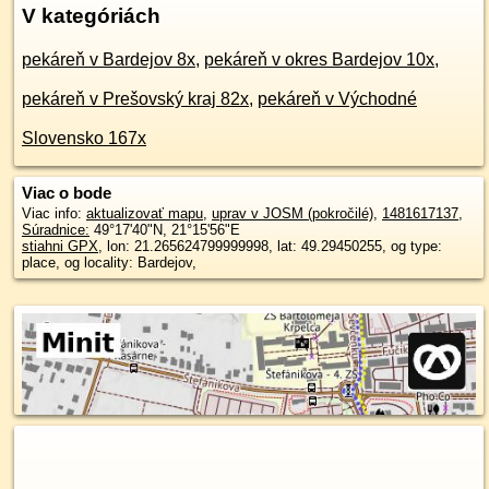
V kategóriách
pekáreň v Bardejov 8x
,
pekáreň v okres Bardejov 10x
,
pekáreň v Prešovský kraj 82x
,
pekáreň v Východné
Slovensko 167x
Viac o bode
Viac info:
aktualizovať mapu
,
uprav v JOSM (pokročilé)
,
1481617137
,
Súradnice:
49°17'40"N
,
21°15'56"E
stiahni GPX
, lon: 21.265624799999998, lat: 49.29450255, og type:
place, og locality: Bardejov,