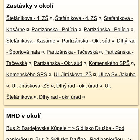
Zastávky v okolí
Štefánikova - 4. ZŠ
¤
,
Štefánikova - 4. ZŠ
¤
,
Štefánikova -
Kasárne
¤
,
Partizánska - Polícia
¤
,
Partizánska - Polícia
¤
,
Štefánikova - Kasárne
¤
,
Partizánska - Okr. súd
¤
,
Dlhý rad
- Športová hala
¤
,
Partizánska - Tačevská
¤
,
Partizánska -
Tačevská
¤
,
Partizánska - Okr. súd
¤
,
Komenského SPŠ
¤
,
Komenského SPŠ
¤
,
Ul. Jiráskova -ZŠ
¤
,
Ulica Sv. Jakuba
¤
,
Ul. Jiráskova -ZŠ
¤
,
Dlhý rad - okr. úrad
¤
,
Ul.
Štefánikova
¤
,
Dlhý rad - okr. úrad
¤
MHD v okolí
Bus 2: Bardejovské Kúpele = > Sídlisko Družba - Pod
papierňou
¤
,
Bus 2: Sídlisko Družba - Pod papierňou = >