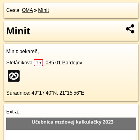
Cesta:
OMA
»
Minit
Minit
Minit
: pekáreň,
Štefánikova
15
,
085 01
Bardejov
Súradnice:
49°17'40"N
,
21°15'56"E
Extra: