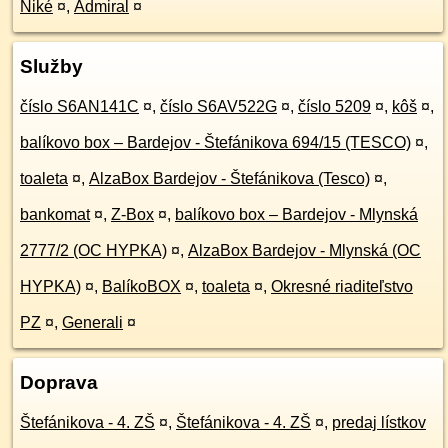
Niké
¤
,
Admiral
¤
Služby
číslo S6AN141C
¤
,
číslo S6AV522G
¤
,
číslo 5209
¤
,
kôš
¤
,
balíkovo box – Bardejov - Štefánikova 694/15 (TESCO)
¤
,
toaleta
¤
,
AlzaBox Bardejov - Štefánikova (Tesco)
¤
,
bankomat
¤
,
Z-Box
¤
,
balíkovo box – Bardejov - Mlynská
2777/2 (OC HYPKA)
¤
,
AlzaBox Bardejov - Mlynská (OC
HYPKA)
¤
,
BalíkoBOX
¤
,
toaleta
¤
,
Okresné riaditeľstvo
PZ
¤
,
Generali
¤
Doprava
Štefánikova - 4. ZŠ
¤
,
Štefánikova - 4. ZŠ
¤
,
predaj lístkov