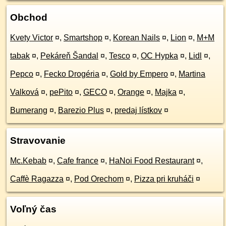
Obchod
Kvety Victor
¤
,
Smartshop
¤
,
Korean Nails
¤
,
Lion
¤
,
M+M
tabak
¤
,
Pekáreň Šandal
¤
,
Tesco
¤
,
OC Hypka
¤
,
Lidl
¤
,
Pepco
¤
,
Fecko Drogéria
¤
,
Gold by Empero
¤
,
Martina
Valková
¤
,
pePito
¤
,
GECO
¤
,
Orange
¤
,
Majka
¤
,
Bumerang
¤
,
Barezio Plus
¤
,
predaj lístkov
¤
Stravovanie
Mc.Kebab
¤
,
Cafe france
¤
,
HaNoi Food Restaurant
¤
,
Caffè Ragazza
¤
,
Pod Orechom
¤
,
Pizza pri kruháči
¤
Voľný čas