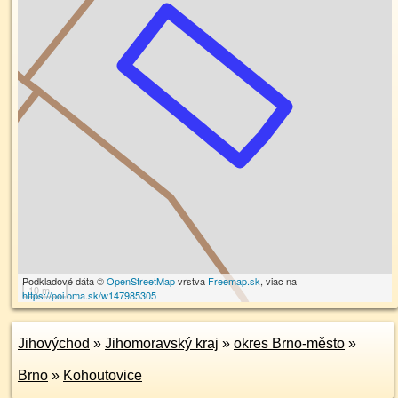
Podkladové dáta ©
OpenStreetMap
vrstva
Freemap.sk
, viac na
10 m
https://poi.oma.sk/w147985305
Jihovýchod
»
Jihomoravský kraj
»
okres Brno-město
»
Brno
»
Kohoutovice