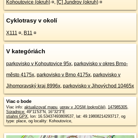
Kohoutovice (okruh)
¤
,
[Č] Jundrov (okruh)
¤
Cyklotrasy v okolí
X111
¤
,
B11
¤
V kategóriách
parkovisko v Kohoutovice 95x
,
parkovisko v okres Brno-
město 4175x
,
parkovisko v Brno 4175x
,
parkovisko v
Jihomoravský kraj 8996x
,
parkovisko v Jihovýchod 10465x
Viac o bode
Viac info:
aktualizovať mapu
,
uprav v JOSM (pokročilé)
,
147985305
,
Súradnice:
49°11'53"N
,
16°32'3"E
stiahni GPX
, lon: 16.53437493809537, lat: 49.19808214293717, og
type: place, og locality: Kohoutovice,