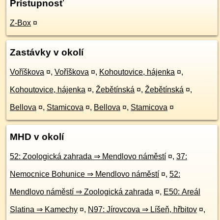
Prístupnosť
Z-Box
¤
Zastávky v okolí
Voříškova
¤
,
Voříškova
¤
,
Kohoutovice, hájenka
¤
,
Kohoutovice, hájenka
¤
,
Žebětínská
¤
,
Žebětínská
¤
,
Bellova
¤
,
Stamicova
¤
,
Bellova
¤
,
Stamicova
¤
MHD v okolí
52: Zoologická zahrada ⇒ Mendlovo náměstí
¤
,
37:
Nemocnice Bohunice ⇒ Mendlovo náměstí
¤
,
52:
Mendlovo náměstí ⇒ Zoologická zahrada
¤
,
E50: Areál
Slatina ⇒ Kamechy
¤
,
N97: Jírovcova ⇒ Líšeň, hřbitov
¤
,