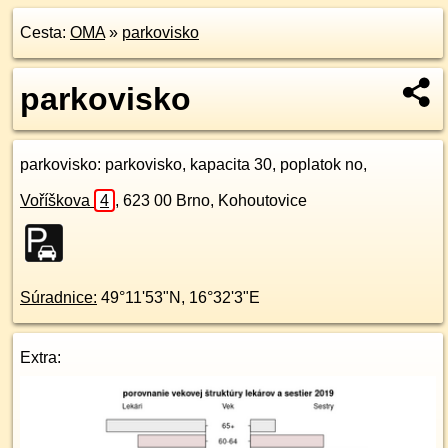
Cesta:
OMA
»
parkovisko
parkovisko
parkovisko
: parkovisko, kapacita 30, poplatok no,
Voříškova
4
,
623 00
Brno, Kohoutovice
Súradnice:
49°11'53"N
,
16°32'3"E
Extra: