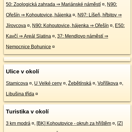
50: Zoologická zahrada ⇒ Mariánské náměstí
¤
,
N90:
Ořešín ⇒ Kohoutovice, hájenka
¤
,
N97: Líšeň, hřbitov ⇒
Jírovcova
¤
,
N90: Kohoutovice, hájenka ⇒ Ořešín
¤
,
E50:
Kavčí ⇒ Areál Slatina
¤
,
37: Mendlovo náměstí ⇒
Nemocnice Bohunice
¤
Ulice v okolí
Stamicova
¤
,
U Velké ceny
¤
,
Žebětínská
¤
,
Voříškova
¤
,
Libušina třída
¤
Turistika v okolí
3 km modrá
¤
,
[BK] Kohoutovice - okruh za hřištěm
¤
,
[Z]