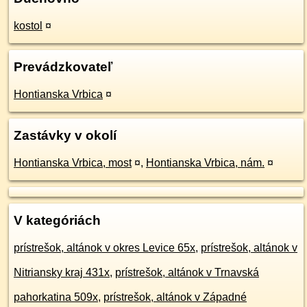
kostol
¤
Prevádzkovateľ
Hontianska Vrbica
¤
Zastávky v okolí
Hontianska Vrbica, most
¤
,
Hontianska Vrbica, nám.
¤
V kategóriách
prístrešok, altánok v okres Levice 65x
,
prístrešok, altánok v
Nitriansky kraj 431x
,
prístrešok, altánok v Trnavská
pahorkatina 509x
,
prístrešok, altánok v Západné