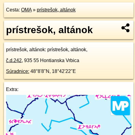
Cesta:
OMA
»
prístrešok, altánok
prístrešok, altánok
prístrešok, altánok
: prístrešok, altánok,
č.d.
242
,
935 55
Hontianska Vrbica
Súradnice:
48°8'8"N
,
18°42'22"E
Extra: