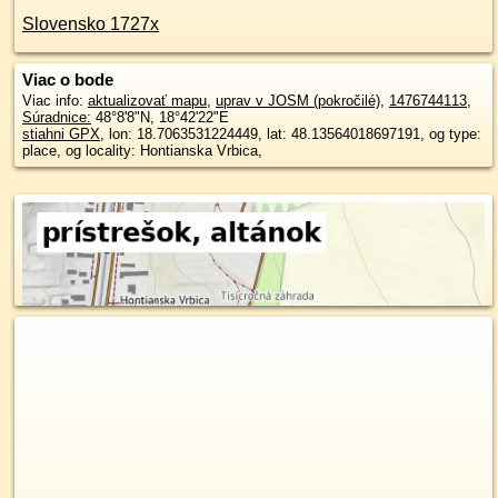
Slovensko 1727x
Viac o bode
Viac info:
aktualizovať mapu
,
uprav v JOSM (pokročilé)
,
1476744113
,
Súradnice:
48°8'8"N
,
18°42'22"E
stiahni GPX
, lon: 18.7063531224449, lat: 48.13564018697191, og type:
place, og locality: Hontianska Vrbica,