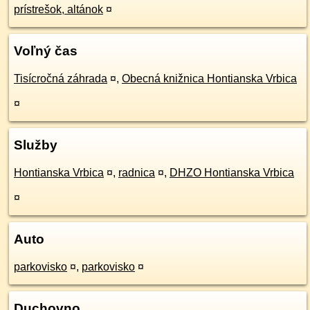
prístrešok, altánok
¤
Voľný čas
Tisícročná záhrada
¤
,
Obecná knižnica Hontianska Vrbica
¤
Služby
Hontianska Vrbica
¤
,
radnica
¤
,
DHZO Hontianska Vrbica
¤
Auto
parkovisko
¤
,
parkovisko
¤
Duchovno