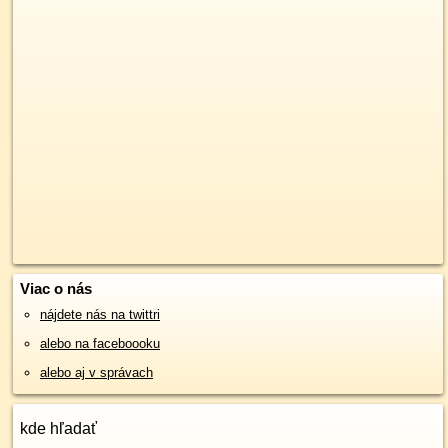
Viac o nás
nájdete nás na twittri
alebo na faceboooku
alebo aj v správach
kde hľadať