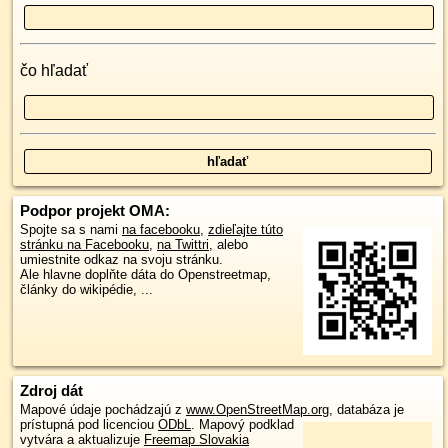
čo hľadať
Podpor projekt OMA:
Spojte sa s nami
na facebooku
,
zdieľajte túto
stránku na Facebooku
,
na Twittri
, alebo
umiestnite odkaz na svoju stránku.
Ale hlavne doplňte dáta do Openstreetmap,
články do wikipédie, ...
Zdroj dát
Mapové údaje pochádzajú z
www.OpenStreetMap.org
, databáza je
prístupná pod licenciou
ODbL
.
Mapový podklad
vytvára a aktualizuje
Freemap Slovakia