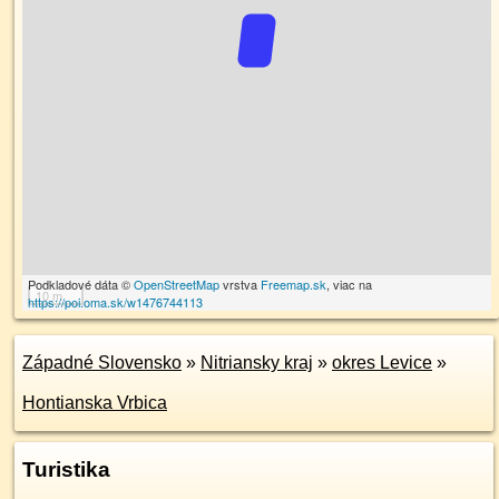
Podkladové dáta ©
OpenStreetMap
vrstva
Freemap.sk
, viac na
10 m
https://poi.oma.sk/w1476744113
Západné Slovensko
»
Nitriansky kraj
»
okres Levice
»
Hontianska Vrbica
Turistika