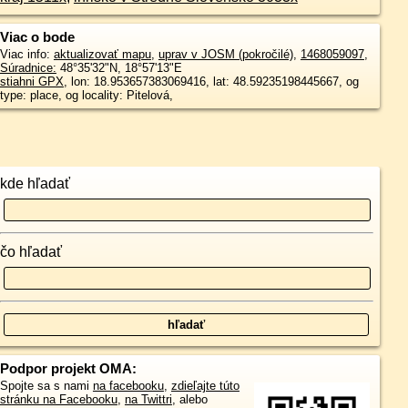
Viac o bode
Viac info:
aktualizovať mapu
,
uprav v JOSM (pokročilé)
,
1468059097
,
Súradnice:
48°35'32"N
,
18°57'13"E
stiahni GPX
, lon: 18.953657383069416, lat: 48.59235198445667, og
type: place, og locality: Pitelová,
kde hľadať
čo hľadať
Podpor projekt OMA:
Spojte sa s nami
na facebooku
,
zdieľajte túto
stránku na Facebooku
,
na Twittri
, alebo