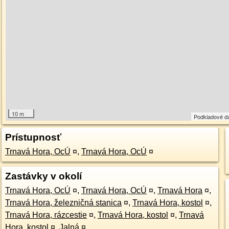
10 m
Podkladové d
Prístupnosť
Trnavá Hora, OcÚ
¤
,
Trnavá Hora, OcÚ
¤
Zastávky v okolí
Trnavá Hora, OcÚ
¤
,
Trnavá Hora, OcÚ
¤
,
Trnavá Hora
¤
,
Trnavá Hora, železničná stanica
¤
,
Trnavá Hora, kostol
¤
,
Trnavá Hora, rázcestie
¤
,
Trnavá Hora, kostol
¤
,
Trnavá
Hora, kostol
¤
,
Jalná
¤