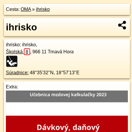
Cesta:
OMA
»
ihrisko
ihrisko
ihrisko
: ihrisko,
Školská
8
,
966 11
Trnavá Hora
Súradnice:
48°35'32"N
,
18°57'13"E
Extra: