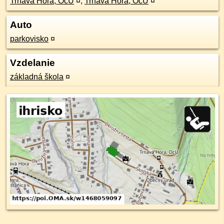
Trnavá Hora, OcÚ
¤
,
Trnavá Hora, OcÚ
¤
Auto
parkovisko
¤
Vzdelanie
základná škola
¤