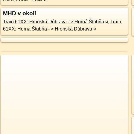
MHD v okolí
Train 61XX: Hronská Dúbrava - > Horná Štubňa
¤
,
Train
61XX: Horná Štubňa - > Hronská Dúbrava
¤