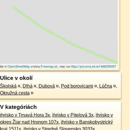
áta ©
OpenStreetMap
vrstva
Freemap.sk
, viac na
https://poi.oma.sk/w1468059097
Ulice v okolí
Školská
¤
,
Dlhá
¤
,
Dubová
¤
,
Pod borovicami
¤
,
Lúčna
¤
,
Okružná cesta
¤
V kategóriách
ihrisko v Trnavá Hora 3x
,
ihrisko v Pitelová 3x
,
ihrisko v
okres Žiar nad Hronom 107x
,
ihrisko v Banskobystrický
kraj 1511x
,
ihrisko v Stredné Slovensko 3033x