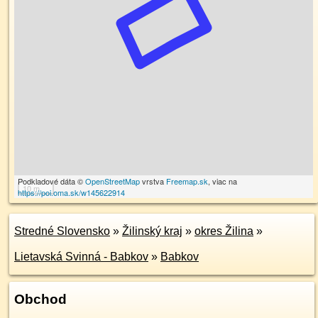
Podkladové dáta ©
OpenStreetMap
vrstva
Freemap.sk
, viac na
10 m
https://poi.oma.sk/w145622914
Stredné Slovensko
»
Žilinský kraj
»
okres Žilina
»
Lietavská Svinná - Babkov
»
Babkov
Obchod