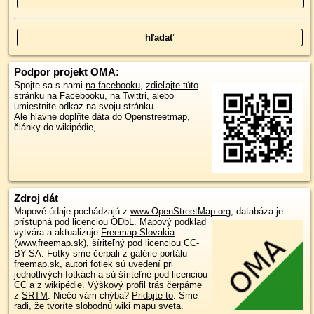
Podpor projekt OMA:
Spojte sa s nami
na facebooku
,
zdieľajte túto
stránku na Facebooku
,
na Twittri
, alebo
umiestnite odkaz na svoju stránku.
Ale hlavne doplňte dáta do Openstreetmap,
články do wikipédie, ...
Zdroj dát
Mapové údaje pochádzajú z
www.OpenStreetMap.org
, databáza je
prístupná pod licenciou
ODbL
.
Mapový podklad
vytvára a aktualizuje
Freemap Slovakia
(www.freemap.sk)
, šíriteľný pod licenciou CC-
BY-SA. Fotky sme čerpali z galérie portálu
freemap.sk, autori fotiek sú uvedení pri
jednotlivých fotkách a sú šíriteľné pod licenciou
CC a z wikipédie. Výškový profil trás čerpáme
z
SRTM
. Niečo vám chýba?
Pridajte to
. Sme
radi, že tvoríte slobodnú wiki mapu sveta.