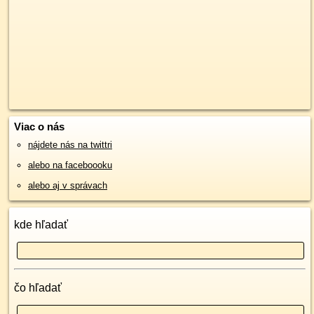
Viac o nás
nájdete nás na twittri
alebo na faceboooku
alebo aj v správach
kde hľadať
čo hľadať