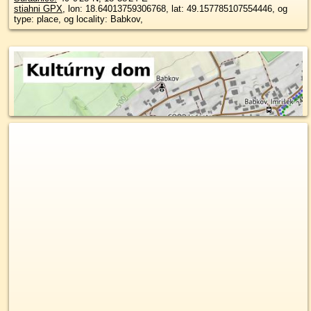
stiahni GPX
, lon: 18.64013759306768, lat: 49.157785107554446, og
type: place, og locality: Babkov,