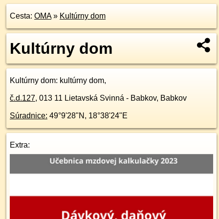
Cesta:
OMA
»
Kultúrny dom
Kultúrny dom
Kultúrny dom
: kultúrny dom,
č.d.
127
,
013 11
Lietavská Svinná - Babkov, Babkov
Súradnice:
49°9'28"N
,
18°38'24"E
Extra: