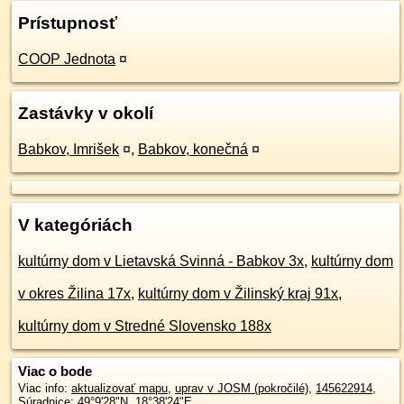
Prístupnosť
COOP Jednota
¤
Zastávky v okolí
Babkov, Imrišek
¤
,
Babkov, konečná
¤
V kategóriách
kultúrny dom v Lietavská Svinná - Babkov 3x
,
kultúrny dom
v okres Žilina 17x
,
kultúrny dom v Žilinský kraj 91x
,
kultúrny dom v Stredné Slovensko 188x
Viac o bode
Viac info:
aktualizovať mapu
,
uprav v JOSM (pokročilé)
,
145622914
,
Súradnice:
49°9'28"N
,
18°38'24"E