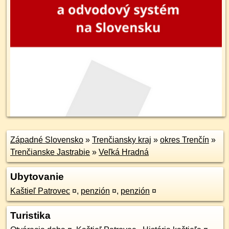
Západné Slovensko
»
Trenčiansky kraj
»
okres Trenčín
»
Trenčianske Jastrabie
»
Veľká Hradná
Ubytovanie
Kaštieľ Patrovec
¤
,
penzión
¤
,
penzión
¤
Turistika