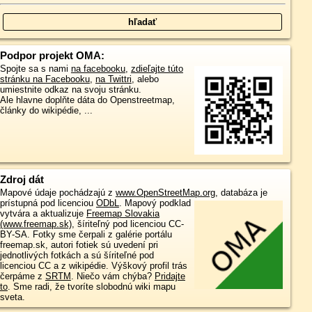
Podpor projekt OMA:
Spojte sa s nami
na facebooku
,
zdieľajte túto
stránku na Facebooku
,
na Twittri
, alebo
umiestnite odkaz na svoju stránku.
Ale hlavne doplňte dáta do Openstreetmap,
články do wikipédie, ...
Zdroj dát
Mapové údaje pochádzajú z
www.OpenStreetMap.org
, databáza je
prístupná pod licenciou
ODbL
.
Mapový podklad
vytvára a aktualizuje
Freemap Slovakia
(www.freemap.sk)
, šíriteľný pod licenciou CC-
BY-SA. Fotky sme čerpali z galérie portálu
freemap.sk, autori fotiek sú uvedení pri
jednotlivých fotkách a sú šíriteľné pod
licenciou CC a z wikipédie. Výškový profil trás
čerpáme z
SRTM
. Niečo vám chýba?
Pridajte
to
. Sme radi, že tvoríte slobodnú wiki mapu
sveta.