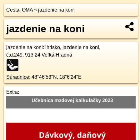
Cesta:
OMA
»
jazdenie na koni
jazdenie na koni
jazdenie na koni
: ihrisko, jazdenie na koni,
č.d.
249
,
913 24
Veľká Hradná
Súradnice:
48°46'53"N
,
18°6'24"E
Extra: