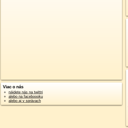
Viac o nás
nájdete nás na twittri
alebo na faceboooku
alebo aj v správach