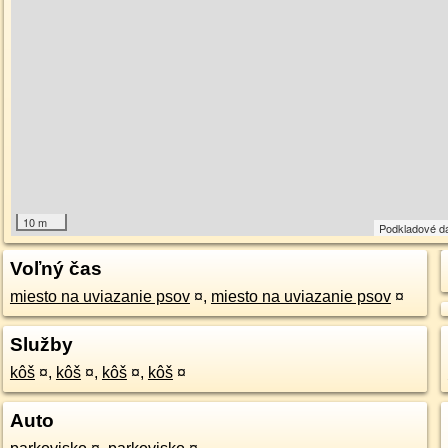
10 m
Podkladové d
Voľný čas
miesto na uviazanie psov
¤
,
miesto na uviazanie psov
¤
Služby
kôš
¤
,
kôš
¤
,
kôš
¤
,
kôš
¤
Auto