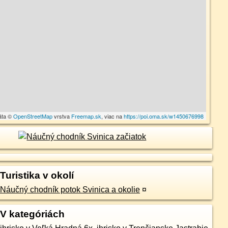
áta ©
OpenStreetMap
vrstva
Freemap.sk
, viac na
https://poi.oma.sk/w1450676998
Turistika v okolí
Náučný chodník potok Svinica a okolie
¤
V kategóriách