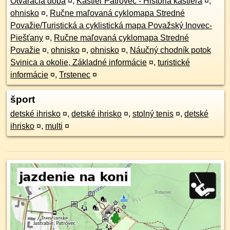
Otváracia doba
¤
,
Kaštieľ Patrovec - História kaštieľa
¤
,
ohnisko
¤
,
Ručne maľovaná cyklomapa Stredné
Považie/Turistická a cyklistická mapa Považský Inovec-
Piešťany
¤
,
Ručne maľovaná cyklomapa Stredné
Považie
¤
,
ohnisko
¤
,
ohnisko
¤
,
Náučný chodník potok
Svinica a okolie, Základné informácie
¤
,
turistické
informácie
¤
,
Trstenec
¤
šport
detské ihrisko
¤
,
detské ihrisko
¤
,
stolný tenis
¤
,
detské
ihrisko
¤
,
multi
¤