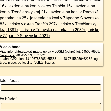
ihrisko v Veľká Hradná 6x
,
ihrisko v Trenčianske Jastrabie
16x
,
jazdenie na koni v okres Trenčín 16x
,
jazdenie na
koni v Trenčiansky kraj 21x
,
jazdenie na koni v Trnavská
pahorkatina 25x
,
jazdenie na koni v Západné Slovensko
83x
,
ihrisko v okres Trenčín 297x
,
ihrisko v Trenčiansky
kraj 1381x
,
ihrisko v Trnavská pahorkatina 2030x
,
ihrisko
v Západné Slovensko 4021x
Viac o bode
Viac info:
aktualizovať mapu
,
uprav v JOSM (pokročilé)
,
1450676998
,
Súradnice:
48°46'53"N
,
18°6'24"E
stiahni GPX
, lon: 18.106788205465588, lat: 48.78158059462232, og
type: place, og locality: Veľká Hradná,
kde hľadať
čo hľadať