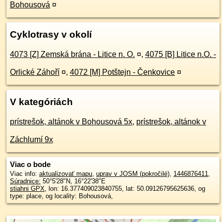
Bohousová
¤
Cyklotrasy v okolí
4073 [Z] Zemská brána - Litice n. O.
¤
,
4075 [B] Litice n.O. -
Orlické Záhoří
¤
,
4072 [M] Potštejn - Čenkovice
¤
V kategóriách
prístrešok, altánok v Bohousová 5x
,
prístrešok, altánok v
Záchlumí 9x
Viac o bode
Viac info:
aktualizovať mapu
,
uprav v JOSM (pokročilé)
,
1446876411
,
Súradnice:
50°5'28"N
,
16°22'38"E
stiahni GPX
, lon: 16.377409023840755, lat: 50.09126795625636, og
type: place, og locality: Bohousová,