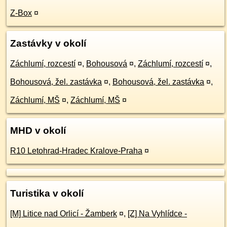
Z-Box
¤
Zastávky v okolí
Záchlumí, rozcestí
¤
,
Bohousová
¤
,
Záchlumí, rozcestí
¤
,
Bohousová, žel. zastávka
¤
,
Bohousová, žel. zastávka
¤
,
Záchlumí, MŠ
¤
,
Záchlumí, MŠ
¤
MHD v okolí
R10 Letohrad-Hradec Kralove-Praha
¤
Turistika v okolí
[M] Litice nad Orlicí - Žamberk
¤
,
[Z] Na Vyhlídce -