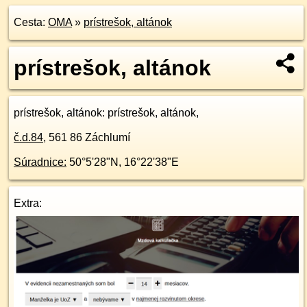
Cesta:
OMA
»
prístrešok, altánok
prístrešok, altánok
prístrešok, altánok
: prístrešok, altánok,
č.d.
84
,
561 86
Záchlumí
Súradnice:
50°5'28"N
,
16°22'38"E
Extra: