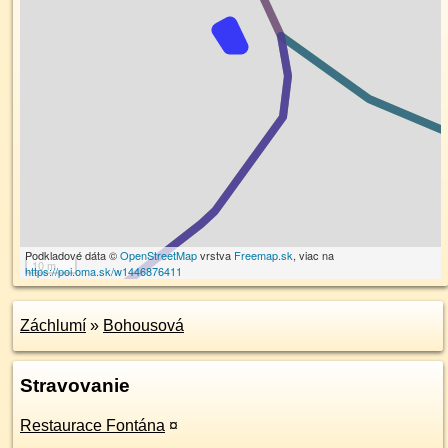
Podkladové dáta ©
OpenStreetMap
vrstva
Freemap.sk
, viac na
10 m
https://poi.oma.sk/w1446876411
Záchlumí
»
Bohousová
Stravovanie
Restaurace Fontána
¤