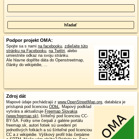
Podpor projekt OMA:
Spojte sa s nami
na facebooku
,
zdieľajte túto
stránku na Facebooku
,
na Twittri
, alebo
umiestnite odkaz na svoju stránku.
Ale hlavne doplňte dáta do Openstreetmap,
články do wikipédie, ...
Zdroj dát
Mapové údaje pochádzajú z
www.OpenStreetMap.org
, databáza je
prístupná pod licenciou
ODbL
.
Mapový podklad
vytvára a aktualizuje
Freemap Slovakia
(www.freemap.sk)
, šíriteľný pod licenciou CC-
BY-SA. Fotky sme čerpali z galérie portálu
freemap.sk, autori fotiek sú uvedení pri
jednotlivých fotkách a sú šíriteľné pod licenciou
CC a z wikipédie. Výškový profil trás čerpáme