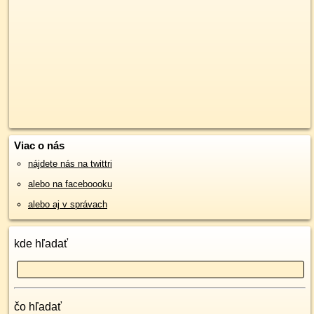
Viac o nás
nájdete nás na twittri
alebo na faceboooku
alebo aj v správach
kde hľadať
čo hľadať