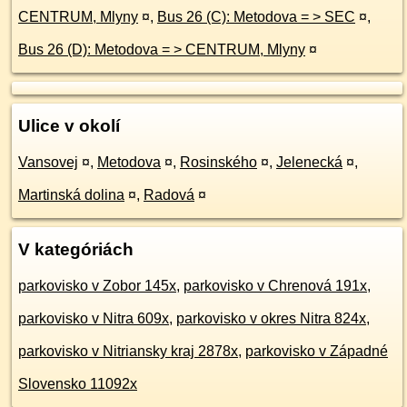
CENTRUM, Mlyny
¤
,
Bus 26 (C): Metodova = > SEC
¤
,
Bus 26 (D): Metodova = > CENTRUM, Mlyny
¤
Ulice v okolí
Vansovej
¤
,
Metodova
¤
,
Rosinského
¤
,
Jelenecká
¤
,
Martinská dolina
¤
,
Radová
¤
V kategóriách
parkovisko v Zobor 145x
,
parkovisko v Chrenová 191x
,
parkovisko v Nitra 609x
,
parkovisko v okres Nitra 824x
,
parkovisko v Nitriansky kraj 2878x
,
parkovisko v Západné
Slovensko 11092x