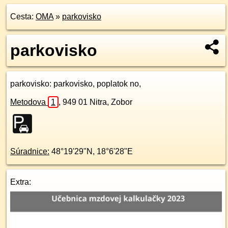
Cesta:
OMA
»
parkovisko
parkovisko
parkovisko
: parkovisko, poplatok no,
Metodova
1
,
949 01
Nitra, Zobor
Súradnice:
48°19'29"N
,
18°6'28"E
Extra: