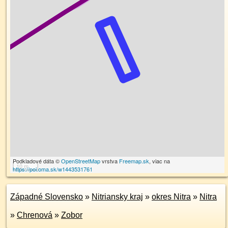
Podkladové dáta ©
OpenStreetMap
vrstva
Freemap.sk
, viac na
10 m
https://poi.oma.sk/w1443531761
Západné Slovensko
»
Nitriansky kraj
»
okres Nitra
»
Nitra
»
Chrenová
»
Zobor