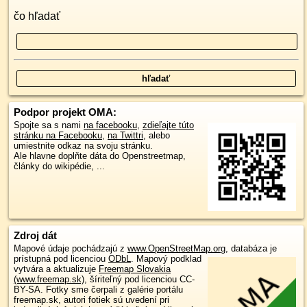
čo hľadať
Podpor projekt OMA:
Spojte sa s nami
na facebooku
,
zdieľajte túto
stránku na Facebooku
,
na Twittri
, alebo
umiestnite odkaz na svoju stránku.
Ale hlavne doplňte dáta do Openstreetmap,
články do wikipédie, ...
Zdroj dát
Mapové údaje pochádzajú z
www.OpenStreetMap.org
, databáza je
prístupná pod licenciou
ODbL
.
Mapový podklad
vytvára a aktualizuje
Freemap Slovakia
(www.freemap.sk)
, šíriteľný pod licenciou CC-
BY-SA. Fotky sme čerpali z galérie portálu
freemap.sk, autori fotiek sú uvedení pri