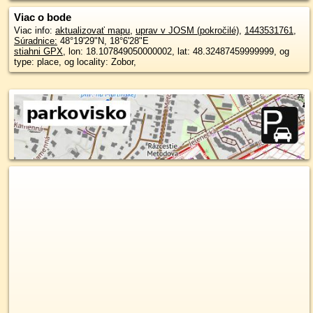
Viac o bode
Viac info:
aktualizovať mapu
,
uprav v JOSM (pokročilé)
,
1443531761
,
Súradnice:
48°19'29"N
,
18°6'28"E
stiahni GPX
, lon: 18.107849050000002, lat: 48.32487459999999, og
type: place, og locality: Zobor,