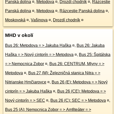
Panská dolina
¤
,
Metodova
¤
,
Drozdí chodník
¤
,
Rázcestie
Panská dolina
¤
,
Metodova
¤
,
Rázcestie Panská dolina
¤
,
Moskovská
¤
,
Vašinova
¤
,
Drozdí chodník
¤
MHD v okolí
Bus 26: Metodova = > Jakuba Haška
¤
,
Bus 26: Jakuba
Haška = > Nový cintorín = > Metodova
¤
,
Bus 25: Špitálska
= > Nemocnica Zobor
¤
,
Bus 26: CENTRUM, Mlyny = >
Metodova
¤
,
Bus 27 (M): Železničná stanica Nitra = >
Nitrianske Hrnčiarovce
¤
,
Bus 26 (E): Metodova = > Nový
cintorín = > Jakuba Haška
¤
,
Bus 26 (CE): Metodova = >
Nový cintorín = > SEC
¤
,
Bus 26 (C): SEC = > Metodova
¤
,
Bus 25 (A): Nemocnica Zobor = > Amfiteáter = >