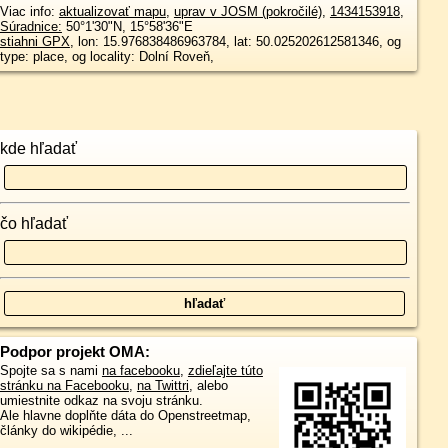
Viac info:
aktualizovať mapu
,
uprav v JOSM (pokročilé)
,
1434153918
,
Súradnice:
50°1'30"N
,
15°58'36"E
stiahni GPX
, lon: 15.976838486963784, lat: 50.025202612581346, og
type: place, og locality: Dolní Roveň,
kde hľadať
čo hľadať
Podpor projekt OMA:
Spojte sa s nami
na facebooku
,
zdieľajte túto
stránku na Facebooku
,
na Twittri
, alebo
umiestnite odkaz na svoju stránku.
Ale hlavne doplňte dáta do Openstreetmap,
články do wikipédie, ...