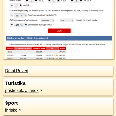
Dolní Roveň
Turistika
prístrešok, altánok
¤
šport
ihrisko
¤