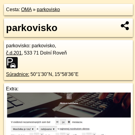
Cesta:
OMA
»
parkovisko
parkovisko
parkovisko
: parkovisko,
č.d.
201
,
533 71
Dolní Roveň
Súradnice:
50°1'30"N
,
15°58'36"E
Extra: