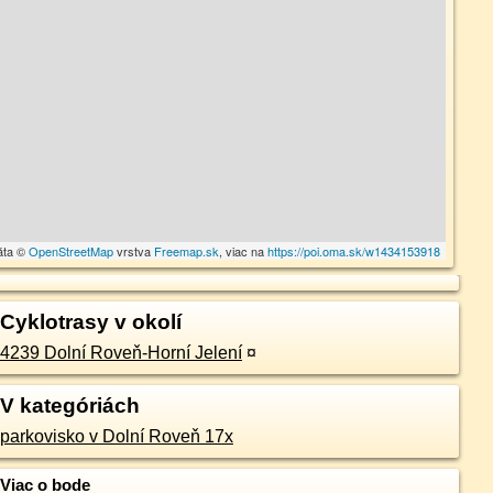
áta ©
OpenStreetMap
vrstva
Freemap.sk
, viac na
https://poi.oma.sk/w1434153918
Cyklotrasy v okolí
4239 Dolní Roveň-Horní Jelení
¤
V kategóriách
parkovisko v Dolní Roveň 17x
Viac o bode