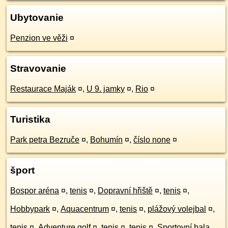
Ubytovanie
Penzion ve věži
¤
Stravovanie
Restaurace Maják
¤
,
U 9. jamky
¤
,
Rio
¤
Turistika
Park petra Bezruče
¤
,
Bohumín
¤
,
číslo none
¤
šport
Bospor aréna
¤
,
tenis
¤
,
Dopravní hřiště
¤
,
tenis
¤
,
Hobbypark
¤
,
Aquacentrum
¤
,
tenis
¤
,
plážový volejbal
¤
,
tenis
¤
,
Adventure golf
¤
,
tenis
¤
,
tenis
¤
,
Sportovní hala