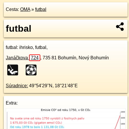
Cesta:
OMA
»
futbal
futbal
futbal
: ihrisko, futbal,
Janáčkova
724
,
735 81
Bohumín, Nový Bohumín
Súradnice:
49°54'29"N
,
18°21'48"E
Extra: