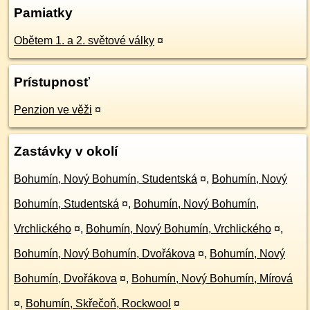
Pamiatky
Obětem 1. a 2. světové války
¤
Prístupnosť
Penzion ve věži
¤
Zastávky v okolí
Bohumín, Nový Bohumín, Studentská
¤
,
Bohumín, Nový
Bohumín, Studentská
¤
,
Bohumín, Nový Bohumín,
Vrchlického
¤
,
Bohumín, Nový Bohumín, Vrchlického
¤
,
Bohumín, Nový Bohumín, Dvořákova
¤
,
Bohumín, Nový
Bohumín, Dvořákova
¤
,
Bohumín, Nový Bohumín, Mírová
¤
,
Bohumín, Skřečoň, Rockwool
¤