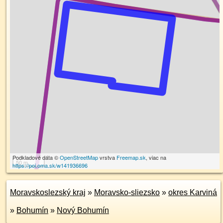
Podkladové dáta ©
OpenStreetMap
vrstva
Freemap.sk
, viac na
50 m
https://poi.oma.sk/w141936696
Moravskoslezský kraj
»
Moravsko-sliezsko
»
okres Karviná
»
Bohumín
»
Nový Bohumín