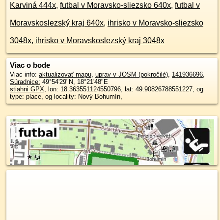
Karviná 444x
,
futbal v Moravsko-sliezsko 640x
,
futbal v
Moravskoslezský kraj 640x
,
ihrisko v Moravsko-sliezsko
3048x
,
ihrisko v Moravskoslezský kraj 3048x
Viac o bode
Viac info:
aktualizovať mapu
,
uprav v JOSM (pokročilé)
,
141936696
,
Súradnice:
49°54'29"N
,
18°21'48"E
stiahni GPX
, lon: 18.363551124550796, lat: 49.90826788551227, og
type: place, og locality: Nový Bohumín,