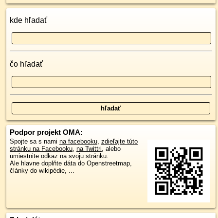
kde hľadať
čo hľadať
Podpor projekt OMA:
Spojte sa s nami
na facebooku
,
zdieľajte túto
stránku na Facebooku
,
na Twittri
, alebo
umiestnite odkaz na svoju stránku.
Ale hlavne doplňte dáta do Openstreetmap,
články do wikipédie, ...