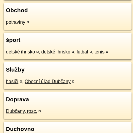
Obchod
potraviny
¤
šport
detské ihrisko
¤
,
detské ihrisko
¤
,
futbal
¤
,
tenis
¤
Služby
hasiči
¤
,
Obecní úřad Dubčany
¤
Doprava
Dubčany, rozc.
¤
Duchovno