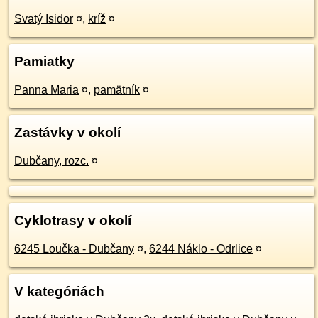
Svatý Isidor
¤
,
kríž
¤
Pamiatky
Panna Maria
¤
,
pamätník
¤
Zastávky v okolí
Dubčany, rozc.
¤
Cyklotrasy v okolí
6245 Loučka - Dubčany
¤
,
6244 Náklo - Odrlice
¤
V kategóriách