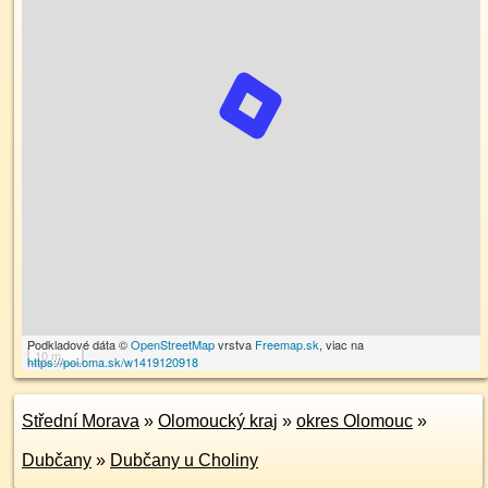
Podkladové dáta ©
OpenStreetMap
vrstva
Freemap.sk
, viac na
10 m
https://poi.oma.sk/w1419120918
Střední Morava
»
Olomoucký kraj
»
okres Olomouc
»
Dubčany
»
Dubčany u Choliny