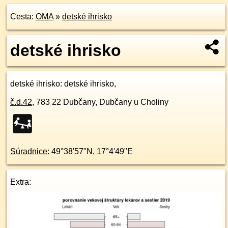
Cesta:
OMA
»
detské ihrisko
detské ihrisko
detské ihrisko
: detské ihrisko,
č.d.
42
,
783 22
Dubčany, Dubčany u Choliny
Súradnice:
49°38'57"N
,
17°4'49"E
Extra: