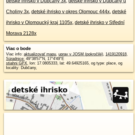
detské ihrisko v Dubčany 3x
,
detské ihrisko v Dubčany u
Choliny 3x
,
detské ihrisko v okres Olomouc 444x
,
detské
ihrisko v Olomoucký kraj 1105x
,
detské ihrisko v Střední
Morava 2128x
Viac o bode
Viac info:
aktualizovať mapu
,
uprav v JOSM (pokročilé)
,
1419120918
,
Súradnice:
49°38'57"N
,
17°4'49"E
stiahni GPX
, lon: 17.0805333, lat: 49.64925165, og type: place, og
locality: Dubčany,