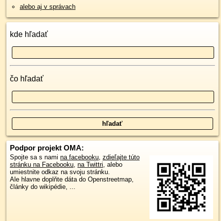
alebo aj v správach
kde hľadať
čo hľadať
Podpor projekt OMA:
Spojte sa s nami
na facebooku
,
zdieľajte túto
stránku na Facebooku
,
na Twittri
, alebo
umiestnite odkaz na svoju stránku.
Ale hlavne doplňte dáta do Openstreetmap,
články do wikipédie, ...