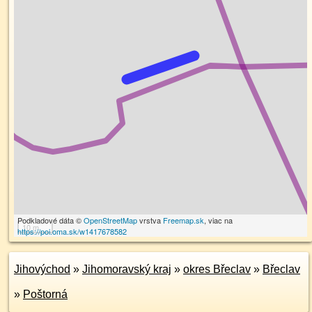
Podkladové dáta ©
OpenStreetMap
vrstva
Freemap.sk
, viac na
10 m
https://poi.oma.sk/w1417678582
Jihovýchod
»
Jihomoravský kraj
»
okres Břeclav
»
Břeclav
»
Poštorná