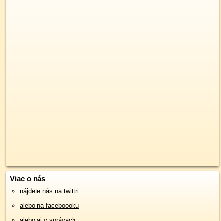
Viac o nás
nájdete nás na twittri
alebo na faceboooku
alebo aj v správach