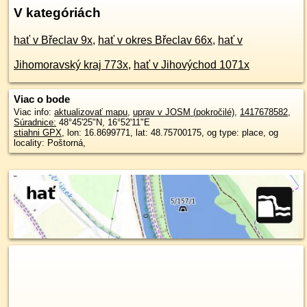
V kategóriách
hať v Břeclav 9x
,
hať v okres Břeclav 66x
,
hať v
Jihomoravský kraj 773x
,
hať v Jihovýchod 1071x
Viac o bode
Viac info:
aktualizovať mapu
,
uprav v JOSM (pokročilé)
,
1417678582
,
Súradnice:
48°45'25"N
,
16°52'11"E
stiahni GPX
, lon: 16.8699771, lat: 48.75700175, og type: place, og
locality: Poštorná,