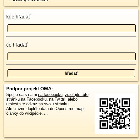
kde hľadať
čo hľadať
Podpor projekt OMA:
Spojte sa s nami
na facebooku
,
zdieľajte túto
stránku na Facebooku
,
na Twittri
, alebo
umiestnite odkaz na svoju stránku.
Ale hlavne doplňte dáta do Openstreetmap,
články do wikipédie, ...