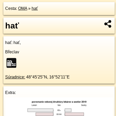
Cesta:
OMA
»
hať
hať
hať
: hať,
Břeclav
Súradnice:
48°45'25"N
,
16°52'11"E
Extra: