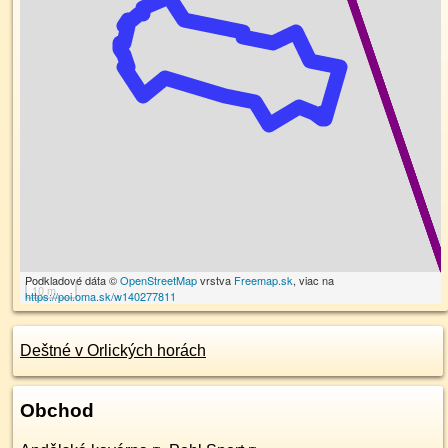
Podkladové dáta ©
OpenStreetMap
vrstva
Freemap.sk
, viac na
10 m
https://poi.oma.sk/w140277811
Deštné v Orlických horách
Obchod