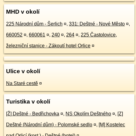
MHD v okolí
225 Národní dům - Šerlich
¤
,
331: Deštné - Nové Město
¤
,
660052
¤
,
660061
¤
,
240
¤
,
264
¤
,
225 Častolovice,
železniční stanice - Zákoutí hotel Orlice
¤
Ulice v okolí
Na Staré cestě
¤
Turistika v okolí
[Ž] Deštné - Bedřichovka
¤
,
NS Okolím Deštného
¤
,
[Z]
Deštné (Národní dům) - Polomské sedlo
¤
,
[M] Kostelec
nad Orlicí (kost.) - Deštné (hotel)
¤