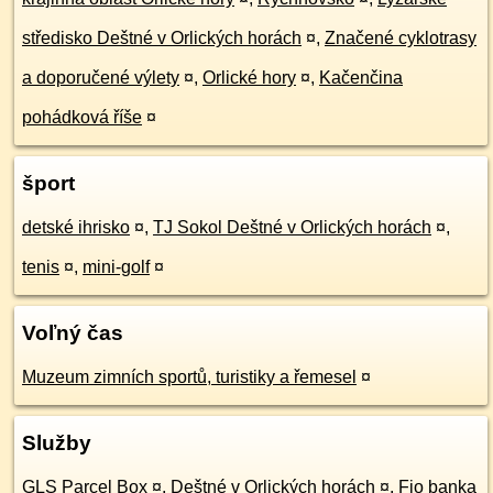
středisko Deštné v Orlických horách
¤
,
Značené cyklotrasy
a doporučené výlety
¤
,
Orlické hory
¤
,
Kačenčina
pohádková říše
¤
šport
detské ihrisko
¤
,
TJ Sokol Deštné v Orlických horách
¤
,
tenis
¤
,
mini-golf
¤
Voľný čas
Muzeum zimních sportů, turistiky a řemesel
¤
Služby
GLS Parcel Box
¤
,
Deštné v Orlických horách
¤
,
Fio banka