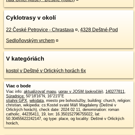
Cyklotrasy v okolí
22 České Petrovice - Chrastava
¤
,
4328 Deštné-Pod
Sedloňovským vrchem
¤
V kategóriách
kostol v Deštné v Orlických horách 6x
Viac o bode
Viac info:
aktualizovať mapu
,
uprav v JOSM (pokročilé)
,
140277811
,
Súradnice:
50°18'16"N
,
16°21'0"E
stiahni GPX
,
wikidata
, miesto pre bohoslužby, building: church, religion:
christian, wikipedia: cs:Kostel svaté Máří Magdaleny (Deštné v
Orlických horách), check date: 2024 02 11, denomination: roman
catholic, 44235411, 19, lon: 16.350152796755022, lat:
50.30455622242147, og type: place, og locality: Deštné v Orlických
horách,