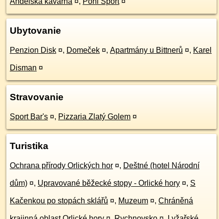
Andělská kavárna
¤
,
Pohl Sport
¤
Ubytovanie
Penzion Disk
¤
,
Domeček
¤
,
Apartmány u Bittnerů
¤
,
Karel
Disman
¤
Stravovanie
Sport Bar's
¤
,
Pizzaria Zlatý Golem
¤
Turistika
Ochrana přírody Orlických hor
¤
,
Deštné (hotel Národní
dům)
¤
,
Upravované běžecké stopy - Orlické hory
¤
,
S
Kačenkou po stopách sklářů
¤
,
Muzeum
¤
,
Chráněná
krajinná oblast Orlické hory
¤
,
Rychnovsko
¤
,
Lyžařské