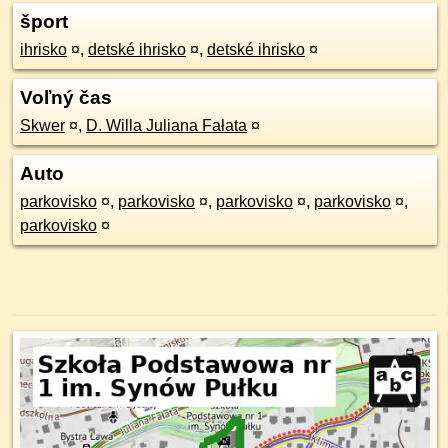
šport
ihrisko
¤
,
detské ihrisko
¤
,
detské ihrisko
¤
Voľný čas
Skwer
¤
,
D. Willa Juliana Fałata
¤
Auto
parkovisko
¤
,
parkovisko
¤
,
parkovisko
¤
,
parkovisko
¤
,
parkovisko
¤