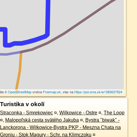
áta ©
OpenStreetMap
vrstva
Freemap.sk
, viac na
https://poi.oma.sk/w1383637924
Turistika v okolí
Straconka - Smrekowiec
¤
,
Wilkowice - Ostre
¤
,
The Loop
¤
,
Malopoľská cesta svätého Jakuba
¤
,
Bystra "biwak" -
Lanckorona - Wilkowice-Bystra PKP - Meszna Chata na
Groniu - Stok Magury - Schr. na Klimczoku
¤