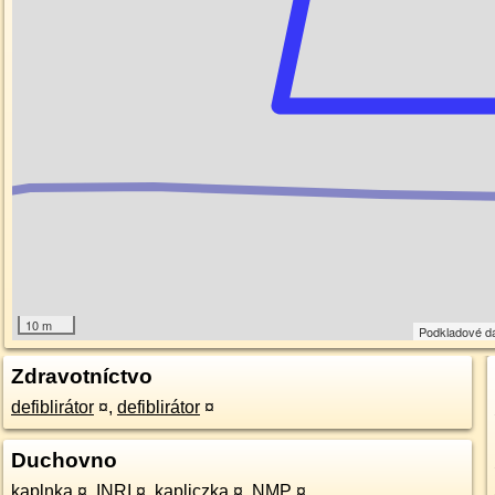
10 m
Podkladové d
Zdravotníctvo
defiblirátor
¤
,
defiblirátor
¤
Duchovno
kaplnka
¤
,
INRI
¤
,
kapliczka
¤
,
NMP
¤