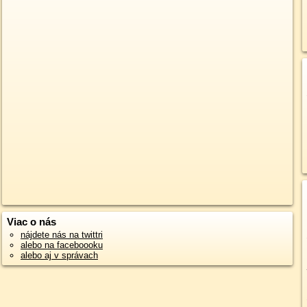
Viac o nás
nájdete nás na twittri
alebo na faceboooku
alebo aj v správach