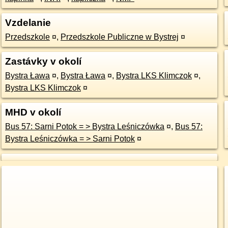
Vzdelanie
Przedszkole
¤
,
Przedszkole Publiczne w Bystrej
¤
Zastávky v okolí
Bystra Ława
¤
,
Bystra Ława
¤
,
Bystra LKS Klimczok
¤
,
Bystra LKS Klimczok
¤
MHD v okolí
Bus 57: Sarni Potok = > Bystra Leśniczówka
¤
,
Bus 57:
Bystra Leśniczówka = > Sarni Potok
¤