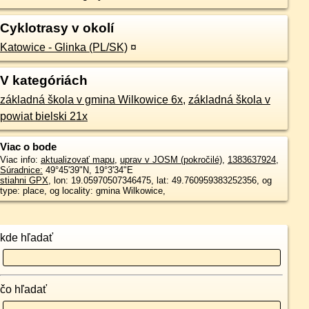
Cyklotrasy v okolí
Katowice - Glinka (PL/SK)
¤
V kategóriách
základná škola v gmina Wilkowice 6x
,
základná škola v
powiat bielski 21x
Viac o bode
Viac info:
aktualizovať mapu
,
uprav v JOSM (pokročilé)
,
1383637924
,
Súradnice:
49°45'39"N
,
19°3'34"E
stiahni GPX
, lon: 19.05970507346475, lat: 49.760959383252356, og
type: place, og locality: gmina Wilkowice,
kde hľadať
čo hľadať