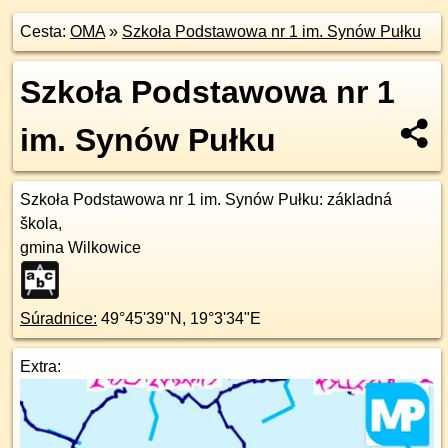
Cesta:
OMA
»
Szkoła Podstawowa nr 1 im. Synów Pułku
Szkoła Podstawowa nr 1
im. Synów Pułku
Szkoła Podstawowa nr 1 im. Synów Pułku
: základná
škola,
gmina Wilkowice
Súradnice:
49°45'39"N
,
19°3'34"E
Extra: