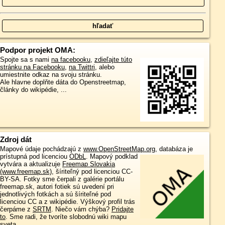
Podpor projekt OMA:
Spojte sa s nami
na facebooku
,
zdieľajte túto
stránku na Facebooku
,
na Twittri
, alebo
umiestnite odkaz na svoju stránku.
Ale hlavne doplňte dáta do Openstreetmap,
články do wikipédie, ...
Zdroj dát
Mapové údaje pochádzajú z
www.OpenStreetMap.org
, databáza je
prístupná pod licenciou
ODbL
.
Mapový podklad
vytvára a aktualizuje
Freemap Slovakia
(www.freemap.sk)
, šíriteľný pod licenciou CC-
BY-SA. Fotky sme čerpali z galérie portálu
freemap.sk, autori fotiek sú uvedení pri
jednotlivých fotkách a sú šíriteľné pod
licenciou CC a z wikipédie. Výškový profil trás
čerpáme z
SRTM
. Niečo vám chýba?
Pridajte
to
. Sme radi, že tvoríte slobodnú wiki mapu
sveta.