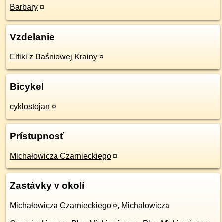
Barbary
¤
Vzdelanie
Elfiki z Baśniowej Krainy
¤
Bicykel
cyklostojan
¤
Prístupnosť
Michałowicza Czarnieckiego
¤
Zastávky v okolí
Michałowicza Czarnieckiego
¤
,
Michałowicza