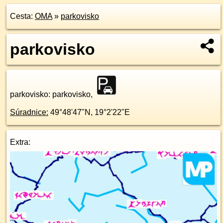
Cesta:
OMA
»
parkovisko
parkovisko
parkovisko
: parkovisko,
Súradnice:
49°48'47"N
,
19°2'22"E
Extra: