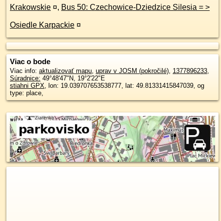
Krakowskie
¤
,
Bus 50: Czechowice-Dziedzice Silesia = >
Osiedle Karpackie
¤
Viac o bode
Viac info:
aktualizovať mapu
,
uprav v JOSM (pokročilé)
,
1377896233
,
Súradnice:
49°48'47"N
,
19°2'22"E
stiahni GPX
, lon: 19.039707653538777, lat: 49.81331415847039, og
type: place,