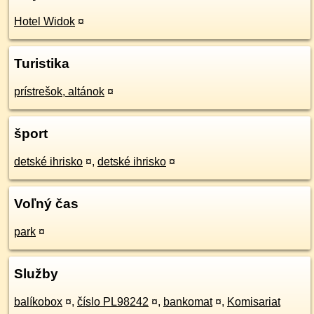
Hotel Widok
¤
Turistika
prístrešok, altánok
¤
šport
detské ihrisko
¤
,
detské ihrisko
¤
Voľný čas
park
¤
Služby
balíkobox
¤
,
číslo PL98242
¤
,
bankomat
¤
,
Komisariat