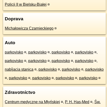
Policji II w Bielsku-Białej
¤
Doprava
Michałowicza Czarnieckiego
¤
Auto
parkovisko
¤
,
parkovisko
¤
,
parkovisko
¤
,
parkovisko
¤
,
parkovisko
¤
,
parkovisko
¤
,
parkovisko
¤
,
parkovisko
¤
,
nabíjacia stanica
¤
,
parkovisko
¤
,
parkovisko
¤
,
parkovisko
¤
,
parkovisko
¤
,
parkovisko
¤
,
parkovisko
¤
,
parkovisko
¤
Zdravotníctvo
Centrum medyczne na Młyńskiej
¤
,
P. H. Has-Med
¤
,
Św.