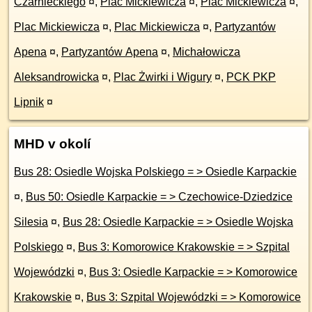
Czarnieckiego
¤
,
Plac Mickiewicza
¤
,
Plac Mickiewicza
¤
,
Plac Mickiewicza
¤
,
Plac Mickiewicza
¤
,
Partyzantów
Apena
¤
,
Partyzantów Apena
¤
,
Michałowicza
Aleksandrowicka
¤
,
Plac Żwirki i Wigury
¤
,
PCK PKP
Lipnik
¤
MHD v okolí
Bus 28: Osiedle Wojska Polskiego = > Osiedle Karpackie
¤
,
Bus 50: Osiedle Karpackie = > Czechowice-Dziedzice
Silesia
¤
,
Bus 28: Osiedle Karpackie = > Osiedle Wojska
Polskiego
¤
,
Bus 3: Komorowice Krakowskie = > Szpital
Wojewódzki
¤
,
Bus 3: Osiedle Karpackie = > Komorowice
Krakowskie
¤
,
Bus 3: Szpital Wojewódzki = > Komorowice