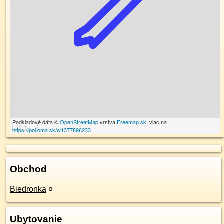
Podkladové dáta ©
OpenStreetMap
vrstva
Freemap.sk
, viac na
10 m
https://poi.oma.sk/w1377896233
Obchod
Biedronka
¤
Ubytovanie