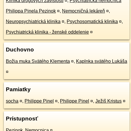
Klinika drogových závislostí
¤
,
Psychiatrická nemocnica
Philippa Pinela Pezinok
¤
,
Nemocničná lekáreň
¤
,
Neuropsychiatrická klinika
¤
,
Psychosomatická klinika
¤
,
Psychiatrická klinika - ženské oddelenie
¤
Duchovno
Božia muka Svätého Klementa
¤
,
Kaplnka svätého Lukáša
¤
Pamiatky
socha
¤
,
Philippe Pinel
¤
,
Philippe Pinel
¤
,
Ježiš Kristus
¤
Prístupnosť
Pezinok, Nemocnica
¤