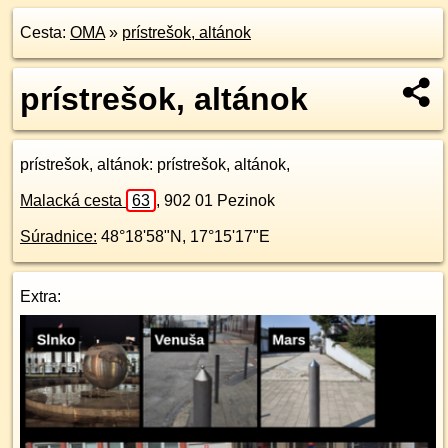
Cesta:
OMA
»
prístrešok, altánok
prístrešok, altánok
prístrešok, altánok
: prístrešok, altánok,
Malacká cesta
63
,
902 01
Pezinok
Súradnice:
48°18'58"N
,
17°15'17"E
Extra: