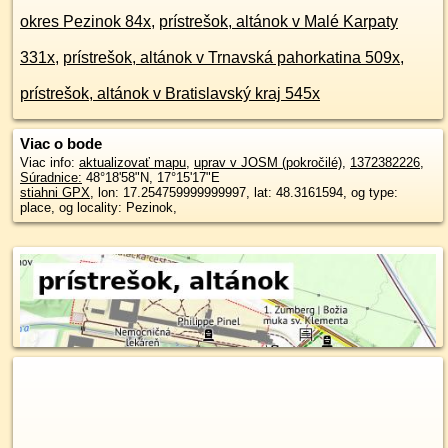
okres Pezinok 84x
,
prístrešok, altánok v Malé Karpaty
331x
,
prístrešok, altánok v Trnavská pahorkatina 509x
,
prístrešok, altánok v Bratislavský kraj 545x
Viac o bode
Viac info:
aktualizovať mapu
,
uprav v JOSM (pokročilé)
,
1372382226
,
Súradnice:
48°18'58"N
,
17°15'17"E
stiahni GPX
, lon: 17.254759999999997, lat: 48.3161594, og type:
place, og locality: Pezinok,