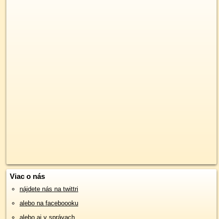
Viac o nás
nájdete nás na twittri
alebo na faceboooku
alebo aj v správach