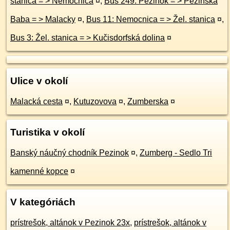
stanica = > Nemocnica
¤
,
Bus 249: Pezinok = > Pezinská
Baba = > Malacky
¤
,
Bus 11: Nemocnica = > Žel. stanica
¤
,
Bus 3: Žel. stanica = > Kučisdorfská dolina
¤
Ulice v okolí
Malacká cesta
¤
,
Kutuzovova
¤
,
Zumberska
¤
Turistika v okolí
Banský náučný chodník Pezinok
¤
,
Zumberg - Sedlo Tri
kamenné kopce
¤
V kategóriách
prístrešok, altánok v Pezinok 23x
,
prístrešok, altánok v