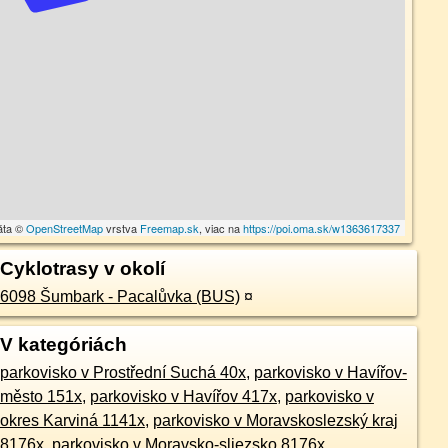
áta ©
OpenStreetMap
vrstva
Freemap.sk
, viac na
https://poi.oma.sk/w1363617337
Cyklotrasy v okolí
6098 Šumbark - Pacalůvka (BUS)
¤
V kategóriách
parkovisko v Prostřední Suchá 40x
,
parkovisko v Havířov-
město 151x
,
parkovisko v Havířov 417x
,
parkovisko v
okres Karviná 1141x
,
parkovisko v Moravskoslezský kraj
8176x
,
parkovisko v Moravsko-sliezsko 8176x