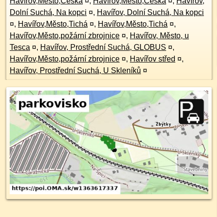
Havířov,Město,Česká
¤
,
Havířov,Město,Česká
¤
,
Havířov,
Dolní Suchá, Na kopci
¤
,
Havířov, Dolní Suchá, Na kopci
¤
,
Havířov,Město,Tichá
¤
,
Havířov,Město,Tichá
¤
,
Havířov,Město,požární zbrojnice
¤
,
Havířov, Město, u
Tesca
¤
,
Havířov, Prostřední Suchá, GLOBUS
¤
,
Havířov,Město,požární zbrojnice
¤
,
Havířov střed
¤
,
Havířov, Prostřední Suchá, U Skleníků
¤