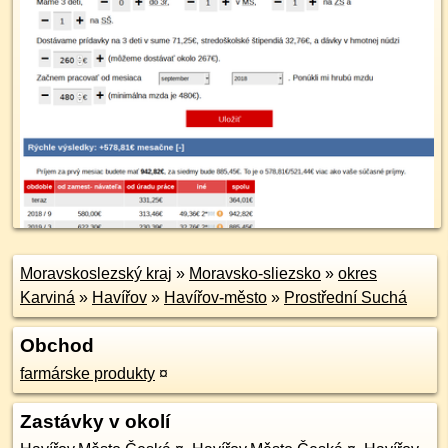
Moravskoslezský kraj
»
Moravsko-sliezsko
»
okres
Karviná
»
Havířov
»
Havířov-město
»
Prostřední Suchá
Obchod
farmárske produkty
¤
Zastávky v okolí