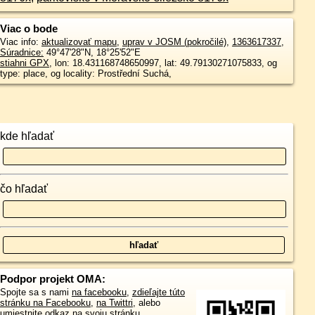
Viac o bode
Viac info:
aktualizovať mapu
,
uprav v JOSM (pokročilé)
,
1363617337
,
Súradnice:
49°47'28"N
,
18°25'52"E
stiahni GPX
, lon: 18.431168748650997, lat: 49.79130271075833, og
type: place, og locality: Prostřední Suchá,
kde hľadať
čo hľadať
Podpor projekt OMA:
Spojte sa s nami
na facebooku
,
zdieľajte túto
stránku na Facebooku
,
na Twittri
, alebo
umiestnite odkaz na svoju stránku.