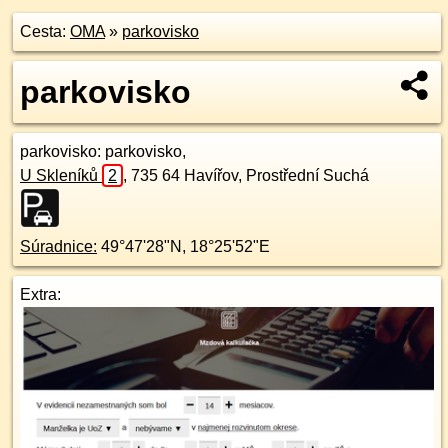
Cesta:
OMA
»
parkovisko
parkovisko
parkovisko
: parkovisko,
U Skleníků
2
,
735 64
Havířov, Prostřední Suchá
Súradnice:
49°47'28"N
,
18°25'52"E
Extra: