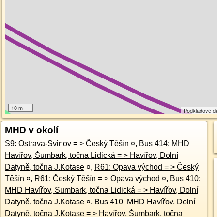
10 m
Podkladové d
MHD v okolí
S9: Ostrava-Svinov = > Český Těšín
¤
,
Bus 414: MHD
Havířov, Šumbark, točna Lidická = > Havířov, Dolní
Datyně, točna J.Kotase
¤
,
R61: Opava východ = > Český
Těšín
¤
,
R61: Český Těšín = > Opava východ
¤
,
Bus 410:
MHD Havířov, Šumbark, točna Lidická = > Havířov, Dolní
Datyně, točna J.Kotase
¤
,
Bus 410: MHD Havířov, Dolní
Datyně, točna J.Kotase = > Havířov, Šumbark, točna