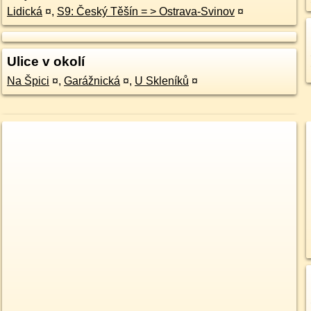
Lidická
¤
,
S9: Český Těšín = > Ostrava-Svinov
¤
Ulice v okolí
Na Špici
¤
,
Garážnická
¤
,
U Skleníků
¤