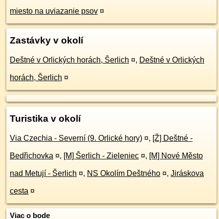
miesto na uviazanie psov
¤
Zastávky v okolí
Deštné v Orlických horách, Šerlich
¤
,
Deštné v Orlických
horách, Šerlich
¤
Turistika v okolí
Via Czechia - Severní (9. Orlické hory)
¤
,
[Ž] Deštné -
Bedřichovka
¤
,
[M] Šerlich - Zieleniec
¤
,
[M] Nové Město
nad Metují - Šerlich
¤
,
NS Okolím Deštného
¤
,
Jiráskova
cesta
¤
Viac o bode