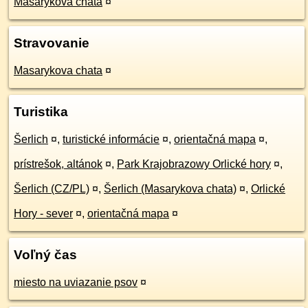
Masarykova chata
¤
Stravovanie
Masarykova chata
¤
Turistika
Šerlich
¤
,
turistické informácie
¤
,
orientačná mapa
¤
,
prístrešok, altánok
¤
,
Park Krajobrazowy Orlické hory
¤
,
Šerlich (CZ/PL)
¤
,
Šerlich (Masarykova chata)
¤
,
Orlické
Hory - sever
¤
,
orientačná mapa
¤
Voľný čas
miesto na uviazanie psov
¤