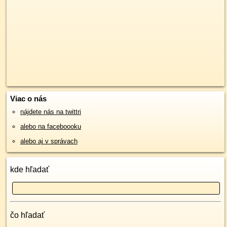
Viac o nás
nájdete nás na twittri
alebo na faceboooku
alebo aj v správach
kde hľadať
čo hľadať