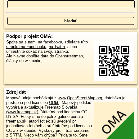
Podpor projekt OMA:
Spojte sa s nami
na facebooku
,
zdieľajte túto
stránku na Facebooku
,
na Twittri
, alebo
umiestnite odkaz na svoju stránku.
Ale hlavne doplňte dáta do Openstreetmap,
články do wikipédie, ...
Zdroj dát
Mapové údaje pochádzajú z
www.OpenStreetMap.org
, databáza je
prístupná pod licenciou
ODbL
.
Mapový podklad
vytvára a aktualizuje
Freemap Slovakia
(www.freemap.sk)
, šíriteľný pod licenciou CC-
BY-SA. Fotky sme čerpali z galérie portálu
freemap.sk, autori fotiek sú uvedení pri
jednotlivých fotkách a sú šíriteľné pod licenciou
CC a z wikipédie. Výškový profil trás čerpáme
z
SRTM
. Niečo vám chýba?
Pridajte to
. Sme