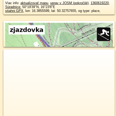
Viac info:
aktualizovať mapu
,
uprav v JOSM (pokročilé)
,
1360619220
,
Súradnice:
50°19'39"N
,
16°23'8"E
stiahni GPX
, lon: 16.3855599, lat: 50.32757655, og type: place,