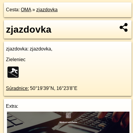
Cesta:
OMA
»
zjazdovka
zjazdovka
zjazdovka
: zjazdovka,
Zieleniec
Súradnice:
50°19'39"N
,
16°23'8"E
Extra: