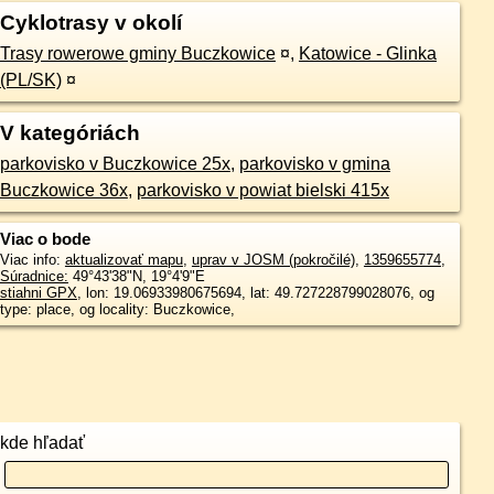
Cyklotrasy v okolí
Trasy rowerowe gminy Buczkowice
¤
,
Katowice - Glinka
(PL/SK)
¤
V kategóriách
parkovisko v Buczkowice 25x
,
parkovisko v gmina
Buczkowice 36x
,
parkovisko v powiat bielski 415x
Viac o bode
Viac info:
aktualizovať mapu
,
uprav v JOSM (pokročilé)
,
1359655774
,
Súradnice:
49°43'38"N
,
19°4'9"E
stiahni GPX
, lon: 19.06933980675694, lat: 49.727228799028076, og
type: place, og locality: Buczkowice,
kde hľadať