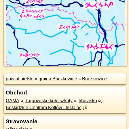
powiat bielski
»
gmina Buczkowice
»
Buczkowice
Obchod
GAMA
¤
,
Targowisko koło szkoły
¤
,
trhovisko
¤
,
Beskidzkie Centrum Kotłów i Instalacji
¤
Stravovanie