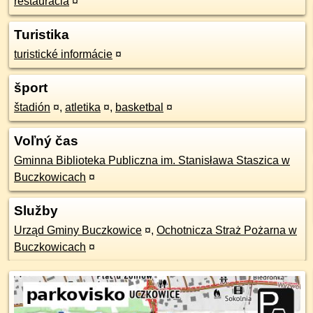
reštaurácia
¤
Turistika
turistické informácie
¤
šport
štadión
¤
,
atletika
¤
,
basketbal
¤
Voľný čas
Gminna Biblioteka Publiczna im. Stanisława Staszica w
Buczkowicach
¤
Služby
Urząd Gminy Buczkowice
¤
,
Ochotnicza Straż Pożarna w
Buczkowicach
¤