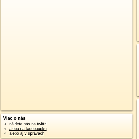
Viac o nás
nájdete nás na twittri
alebo na faceboooku
alebo aj v správach