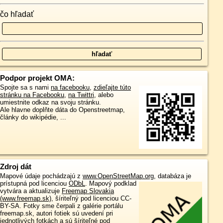
čo hľadať
Podpor projekt OMA:
Spojte sa s nami
na facebooku
,
zdieľajte túto
stránku na Facebooku
,
na Twittri
, alebo
umiestnite odkaz na svoju stránku.
Ale hlavne doplňte dáta do Openstreetmap,
články do wikipédie, ...
Zdroj dát
Mapové údaje pochádzajú z
www.OpenStreetMap.org
, databáza je
prístupná pod licenciou
ODbL
.
Mapový podklad
vytvára a aktualizuje
Freemap Slovakia
(www.freemap.sk)
, šíriteľný pod licenciou CC-
BY-SA. Fotky sme čerpali z galérie portálu
freemap.sk, autori fotiek sú uvedení pri
jednotlivých fotkách a sú šíriteľné pod