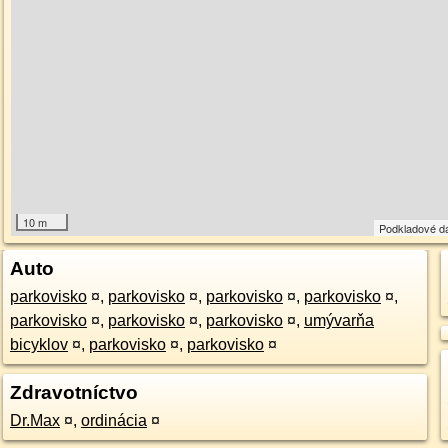
10 m
Podkladové d
Auto
parkovisko
¤
,
parkovisko
¤
,
parkovisko
¤
,
parkovisko
¤
,
parkovisko
¤
,
parkovisko
¤
,
parkovisko
¤
,
umývarňa
bicyklov
¤
,
parkovisko
¤
,
parkovisko
¤
Zdravotníctvo
Dr.Max
¤
,
ordinácia
¤