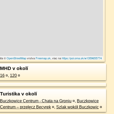
áta ©
OpenStreetMap
vrstva
Freemap.sk
, viac na
https://poi.oma.sk/w1359655774
MHD v okolí
16
¤
,
120
¤
Turistika v okolí
Buczkowice Centrum - Chata na Groniu
¤
,
Buczkowice
Centrum – przełęcz Becyrek
¤
,
Szlak wokół Buczkowic
¤