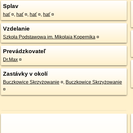
Splav
hať
¤
,
hať
¤
,
hať
¤
,
hať
¤
Vzdelanie
Szkoła Podstawowa im. Mikołaja Kopernika
¤
Prevádzkovateľ
Dr.Max
¤
Zastávky v okolí
Buczkowice Skrzyżowanie
¤
,
Buczkowice Skrzyżowanie
¤