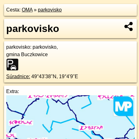
Cesta:
OMA
»
parkovisko
parkovisko
parkovisko
: parkovisko,
gmina Buczkowice
Súradnice:
49°43'38"N
,
19°4'9"E
Extra: