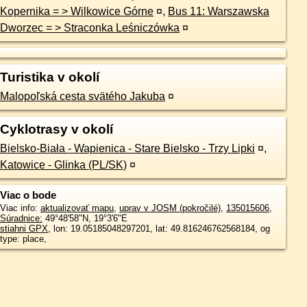
Kopernika = > Wilkowice Górne
¤
,
Bus 11: Warszawska
Dworzec = > Straconka Leśniczówka
¤
Turistika v okolí
Malopoľská cesta svätého Jakuba
¤
Cyklotrasy v okolí
Bielsko-Biała - Wapienica - Stare Bielsko - Trzy Lipki
¤
,
Katowice - Glinka (PL/SK)
¤
Viac o bode
Viac info:
aktualizovať mapu
,
uprav v JOSM (pokročilé)
,
135015606
,
Súradnice:
49°48'58"N
,
19°3'6"E
stiahni GPX
, lon: 19.05185048297201, lat: 49.816246762568184, og
type: place,