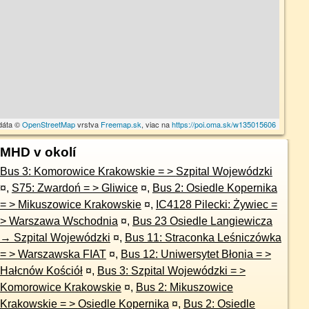
dáta ©
OpenStreetMap
vrstva
Freemap.sk
, viac na
https://poi.oma.sk/w135015606
MHD v okolí
Bus 3: Komorowice Krakowskie = > Szpital Wojewódzki
¤
,
S75: Zwardoń = > Gliwice
¤
,
Bus 2: Osiedle Kopernika
= > Mikuszowice Krakowskie
¤
,
IC4128 Pilecki: Żywiec =
> Warszawa Wschodnia
¤
,
Bus 23 Osiedle Langiewicza
→ Szpital Wojewódzki
¤
,
Bus 11: Straconka Leśniczówka
= > Warszawska FIAT
¤
,
Bus 12: Uniwersytet Błonia = >
Hałcnów Kościół
¤
,
Bus 3: Szpital Wojewódzki = >
Komorowice Krakowskie
¤
,
Bus 2: Mikuszowice
Krakowskie = > Osiedle Kopernika
¤
,
Bus 2: Osiedle