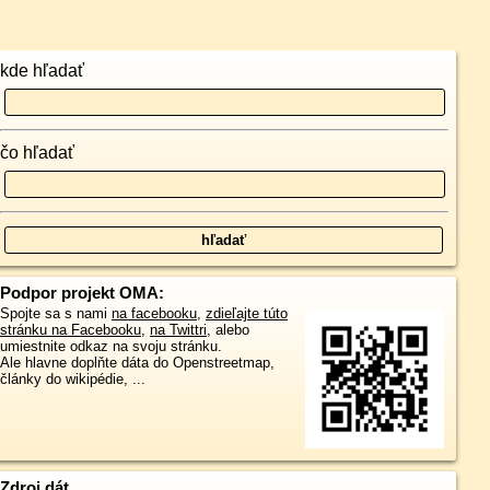
kde hľadať
čo hľadať
Podpor projekt OMA:
Spojte sa s nami
na facebooku
,
zdieľajte túto
stránku na Facebooku
,
na Twittri
, alebo
umiestnite odkaz na svoju stránku.
Ale hlavne doplňte dáta do Openstreetmap,
články do wikipédie, ...
Zdroj dát