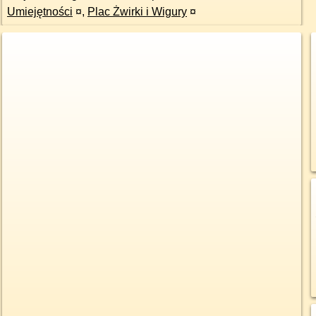
Umiejętności
¤
,
Plac Żwirki i Wigury
¤