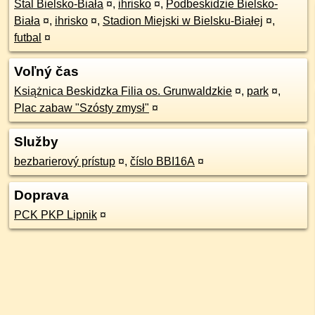
Stal Bielsko-Biała
¤
,
ihrisko
¤
,
Podbeskidzie Bielsko-
Biała
¤
,
ihrisko
¤
,
Stadion Miejski w Bielsku-Białej
¤
,
futbal
¤
Voľný čas
Książnica Beskidzka Filia os. Grunwaldzkie
¤
,
park
¤
,
Plac zabaw "Szósty zmysł"
¤
Služby
bezbarierový prístup
¤
,
číslo BBI16A
¤
Doprava
PCK PKP Lipnik
¤