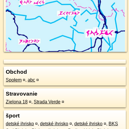
Obchod
Społem
¤
,
abc
¤
Stravovanie
Zielona 18
¤
,
Strada Verde
¤
šport
detské ihrisko
¤
,
detské ihrisko
¤
,
detské ihrisko
¤
,
BKS