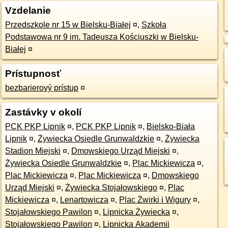
Vzdelanie
Przedszkole nr 15 w Bielsku-Białej
¤
,
Szkoła
Podstawowa nr 9 im. Tadeusza Kościuszki w Bielsku-
Białej
¤
Prístupnosť
bezbarierový prístup
¤
Zastávky v okolí
PCK PKP Lipnik
¤
,
PCK PKP Lipnik
¤
,
Bielsko-Biała
Lipnik
¤
,
Żywiecka Osiedle Grunwaldzkie
¤
,
Żywiecka
Stadion Miejski
¤
,
Dmowskiego Urząd Miejski
¤
,
Żywiecka Osiedle Grunwaldzkie
¤
,
Plac Mickiewicza
¤
,
Plac Mickiewicza
¤
,
Plac Mickiewicza
¤
,
Dmowskiego
Urząd Miejski
¤
,
Żywiecka Stojałowskiego
¤
,
Plac
Mickiewicza
¤
,
Lenartowicza
¤
,
Plac Żwirki i Wigury
¤
,
Stojałowskiego Pawilon
¤
,
Lipnicka Żywiecka
¤
,
Stojałowskiego Pawilon
¤
,
Lipnicka Akademii