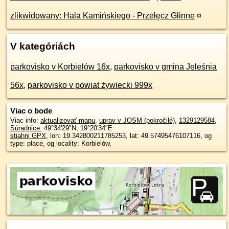
zlikwidowany: Hala Kamińskiego - Przełęcz Glinne
¤
V kategóriách
parkovisko v Korbielów 16x
,
parkovisko v gmina Jeleśnia
56x
,
parkovisko v powiat żywiecki 999x
Viac o bode
Viac info:
aktualizovať mapu
,
uprav v JOSM (pokročilé)
,
1329129584
,
Súradnice:
49°34'29"N
,
19°20'34"E
stiahni GPX
, lon: 19.342800211785253, lat: 49.57495476107116, og
type: place, og locality: Korbielów,