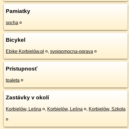
Pamiatky
socha
¤
Bicykel
Ebike Korbielów.pl
¤
,
svojpomocna-oprava
¤
Prístupnosť
toaleta
¤
Zastávky v okolí
Korbielów, Leśna
¤
,
Korbielów, Leśna
¤
,
Korbielów, Szkoła
¤