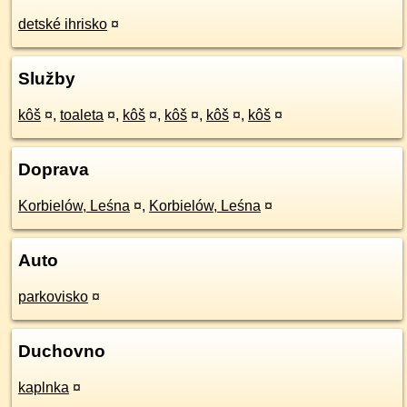
detské ihrisko
¤
Služby
kôš
¤
,
toaleta
¤
,
kôš
¤
,
kôš
¤
,
kôš
¤
,
kôš
¤
Doprava
Korbielów, Leśna
¤
,
Korbielów, Leśna
¤
Auto
parkovisko
¤
Duchovno
kaplnka
¤