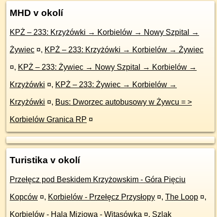
MHD v okolí
KPŻ – 233: Krzyżówki → Korbielów → Nowy Szpital →
Żywiec
¤
,
KPŻ – 233: Krzyżówki → Korbielów → Żywiec
¤
,
KPŻ – 233: Żywiec → Nowy Szpital → Korbielów →
Krzyżówki
¤
,
KPŻ – 233: Żywiec → Korbielów →
Krzyżówki
¤
,
Bus: Dworzec autobusowy w Żywcu = >
Korbielów Granica RP
¤
Turistika v okolí
Przełęcz pod Beskidem Krzyżowskim - Góra Pięciu
Kopców
¤
,
Korbielów - Przełęcz Przysłopy
¤
,
The Loop
¤
,
Korbielów - Hala Miziowa - Witasówka
¤
,
Szlak