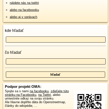
nájdete nás na twittri
alebo na faceboooku
alebo aj v správach
kde hľadať
čo hľadať
Podpor projekt OMA:
Spojte sa s nami
na facebooku
,
zdieľajte túto
stránku na Facebooku
,
na Twittri
, alebo
umiestnite odkaz na svoju stránku.
Ale hlavne doplňte dáta do Openstreetmap,
články do wikipédie, ...