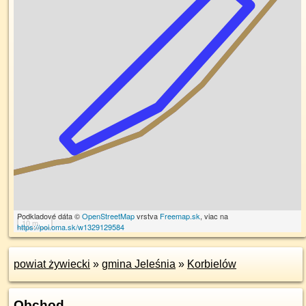
Podkladové dáta ©
OpenStreetMap
vrstva
Freemap.sk
, viac na
10 m
https://poi.oma.sk/w1329129584
powiat żywiecki
»
gmina Jeleśnia
»
Korbielów
Obchod