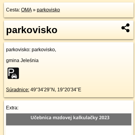
Cesta:
OMA
»
parkovisko
parkovisko
parkovisko
: parkovisko,
gmina Jeleśnia
Súradnice:
49°34'29"N
,
19°20'34"E
Extra: