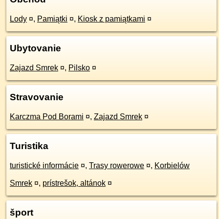
Lody
¤
,
Pamiątki
¤
,
Kiosk z pamiątkami
¤
Ubytovanie
Zajazd Smrek
¤
,
Pilsko
¤
Stravovanie
Karczma Pod Borami
¤
,
Zajazd Smrek
¤
Turistika
turistické informácie
¤
,
Trasy rowerowe
¤
,
Korbielów
Smrek
¤
,
prístrešok, altánok
¤
šport