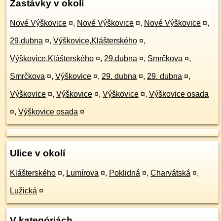
Zastávky v okolí
Nové Výškovice
¤
,
Nové Výškovice
¤
,
Nové Výškovice
¤
,
29.dubna
¤
,
Výškovice,Klášterského
¤
,
Výškovice,Klášterského
¤
,
29.dubna
¤
,
Smrčkova
¤
,
Smrčkova
¤
,
Výškovice
¤
,
29. dubna
¤
,
29. dubna
¤
,
Výškovice
¤
,
Výškovice
¤
,
Výškovice
¤
,
Výškovice osada
¤
,
Výškovice osada
¤
Ulice v okolí
Klášterského
¤
,
Lumírova
¤
,
Poklidná
¤
,
Charvátská
¤
,
Lužická
¤
V kategóriách