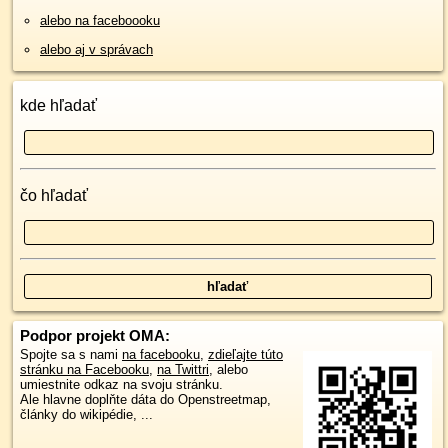
alebo na faceboooku
alebo aj v správach
kde hľadať
čo hľadať
Podpor projekt OMA:
Spojte sa s nami
na facebooku
,
zdieľajte túto
stránku na Facebooku
,
na Twittri
, alebo
umiestnite odkaz na svoju stránku.
Ale hlavne doplňte dáta do Openstreetmap,
články do wikipédie, ...