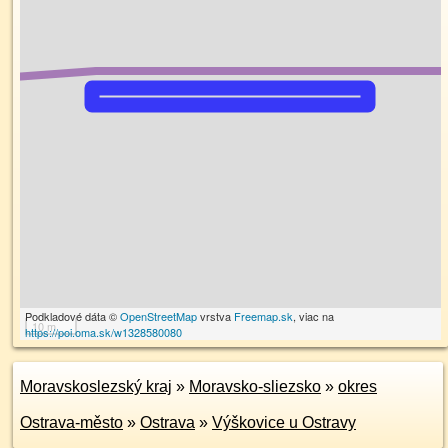
Podkladové dáta ©
OpenStreetMap
vrstva
Freemap.sk
, viac na
10 m
https://poi.oma.sk/w1328580080
Moravskoslezský kraj
»
Moravsko-sliezsko
»
okres
Ostrava-město
»
Ostrava
»
Výškovice u Ostravy