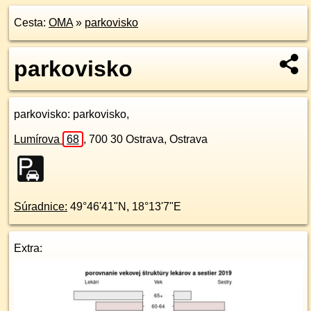
Cesta:
OMA
»
parkovisko
parkovisko
parkovisko
: parkovisko,
Lumírova
68
,
700 30
Ostrava, Ostrava
Súradnice:
49°46'41"N
,
18°13'7"E
Extra: