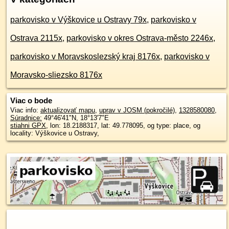
parkovisko v Výškovice u Ostravy 79x
,
parkovisko v
Ostrava 2115x
,
parkovisko v okres Ostrava-město 2246x
,
parkovisko v Moravskoslezský kraj 8176x
,
parkovisko v
Moravsko-sliezsko 8176x
Viac o bode
Viac info:
aktualizovať mapu
,
uprav v JOSM (pokročilé)
,
1328580080
,
Súradnice:
49°46'41"N
,
18°13'7"E
stiahni GPX
, lon: 18.2188317, lat: 49.778095, og type: place, og
locality: Výškovice u Ostravy,