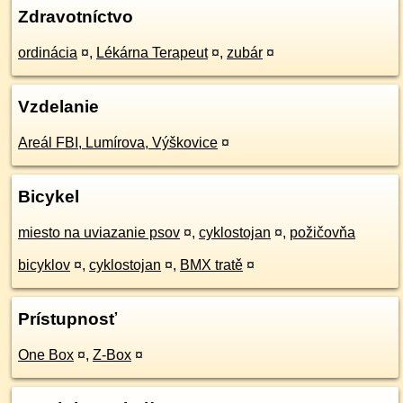
Zdravotníctvo
ordinácia
¤
,
Lékárna Terapeut
¤
,
zubár
¤
Vzdelanie
Areál FBI, Lumírova, Výškovice
¤
Bicykel
miesto na uviazanie psov
¤
,
cyklostojan
¤
,
požičovňa
bicyklov
¤
,
cyklostojan
¤
,
BMX tratě
¤
Prístupnosť
One Box
¤
,
Z-Box
¤