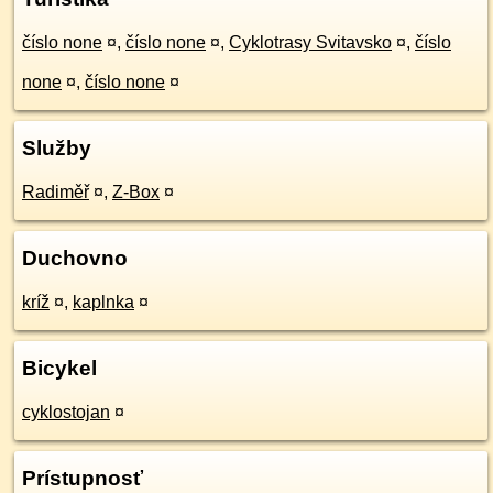
číslo none
¤
,
číslo none
¤
,
Cyklotrasy Svitavsko
¤
,
číslo
none
¤
,
číslo none
¤
Služby
Radiměř
¤
,
Z-Box
¤
Duchovno
kríž
¤
,
kaplnka
¤
Bicykel
cyklostojan
¤
Prístupnosť