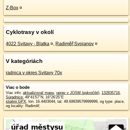
Z-Box
¤
Cyklotrasy v okolí
4022 Svitavy - Blatka
¤
,
Radiměř;Svojanov
¤
V kategóriách
radnica v okres Svitavy 70x
Viac o bode
Viac info:
aktualizovať mapu
,
uprav v JOSM (pokročilé)
,
132835716
,
Súradnice:
49°41'57"N
,
16°26'25"E
stiahni GPX
, lon: 16.4403044, lat: 49.69939579999999, og type: place,
og locality: Radiměř,