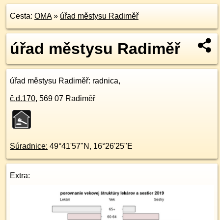
Cesta:
OMA
»
úřad městysu Radiměř
úřad městysu Radiměř
úřad městysu Radiměř
: radnica,
č.d.
170
,
569 07
Radiměř
Súradnice:
49°41'57"N
,
16°26'25"E
Extra: