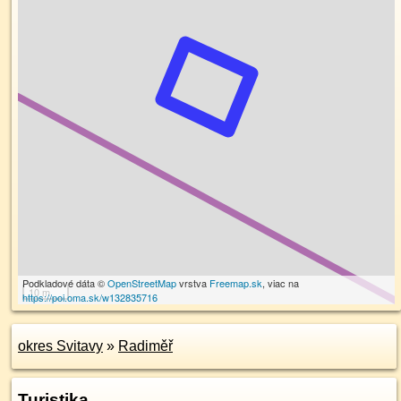
Podkladové dáta ©
OpenStreetMap
vrstva
Freemap.sk
, viac na
10 m
https://poi.oma.sk/w132835716
okres Svitavy
»
Radiměř
Turistika