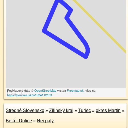
Podkladové dáta ©
OpenStreetMap
vrstva
Freemap.sk
, viac na
10 m
https://poi.oma.sk/w1324112153
Stredné Slovensko
»
Žilinský kraj
»
Turiec
»
okres Martin
»
Belá - Dulice
»
Necpaly