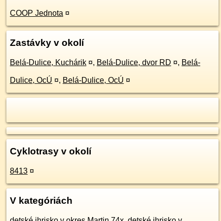
COOP Jednota
¤
Zastávky v okolí
Belá-Dulice, Kuchárik
¤
,
Belá-Dulice, dvor RD
¤
,
Belá-
Dulice, OcÚ
¤
,
Belá-Dulice, OcÚ
¤
Cyklotrasy v okolí
8413
¤
V kategóriách
detské ihrisko v okres Martin 74x
,
detské ihrisko v