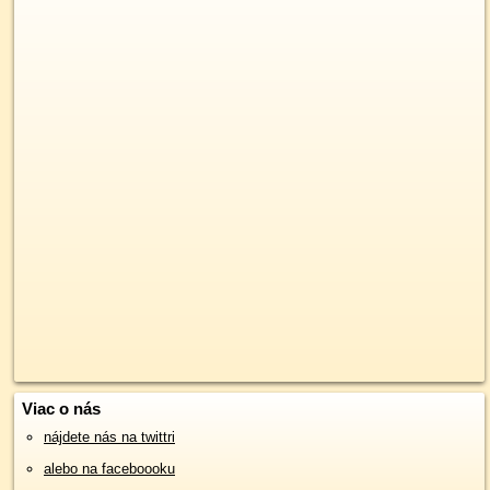
Viac o nás
nájdete nás na twittri
alebo na faceboooku