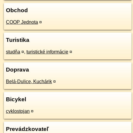
Obchod
COOP Jednota
¤
Turistika
studňa
¤
,
turistické informácie
¤
Doprava
Belá-Dulice, Kuchárik
¤
Bicykel
cyklostojan
¤
Prevádzkovateľ