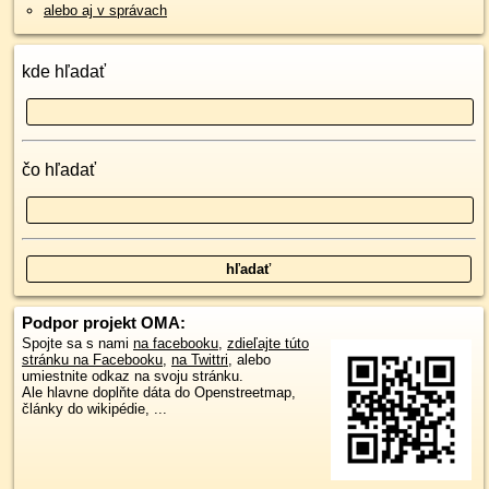
alebo aj v správach
kde hľadať
čo hľadať
Podpor projekt OMA:
Spojte sa s nami
na facebooku
,
zdieľajte túto
stránku na Facebooku
,
na Twittri
, alebo
umiestnite odkaz na svoju stránku.
Ale hlavne doplňte dáta do Openstreetmap,
články do wikipédie, ...