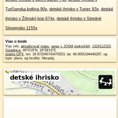
Turčianska kotlina 90x
,
detské ihrisko v Turiec 93x
,
detské
ihrisko v Žilinský kraj 674x
,
detské ihrisko v Stredné
Slovensko 1155x
Viac o bode
Viac info:
aktualizovať mapu
,
uprav v JOSM (pokročilé)
,
1324112153
,
Súradnice:
49°0'19"N
,
18°58'19"E
stiahni GPX
, lon: 18.972045743479253, lat: 49.0055194446287, og
type: place, og locality: Necpaly,