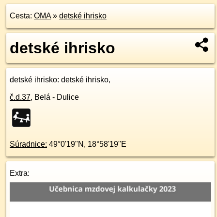
Cesta:
OMA
»
detské ihrisko
detské ihrisko
detské ihrisko
: detské ihrisko,
č.d.
37
,
Belá - Dulice
Súradnice:
49°0'19"N
,
18°58'19"E
Extra: