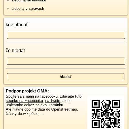
alebo na faceboooku
alebo aj v správach
kde hľadať
čo hľadať
Podpor projekt OMA:
Spojte sa s nami
na facebooku
,
zdieľajte túto
stránku na Facebooku
,
na Twittri
, alebo
umiestnite odkaz na svoju stránku.
Ale hlavne doplňte dáta do Openstreetmap,
články do wikipédie, ...