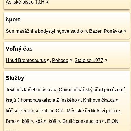
Asijské bistro T&H
¤
šport
Sun masážní a bodystylingové studio
¤
,
Bazén Ponávka
¤
Voľný čas
Hnutí Brontosaurus
¤
,
Pohoda
¤
,
Stalo se 1977
¤
Služby
Textilní zkušební ústav
¤
,
Obvodní báňský úřad pro území
krajů Jihomoravského a Zlínského
¤
,
Knihovnička.cz
¤
,
kôš
¤
,
Penam
¤
,
Policie ČR - Městské ředitelství policie
Brno
¤
,
kôš
¤
,
kôš
¤
,
kôš
¤
,
Grujič construction
¤
,
E.ON