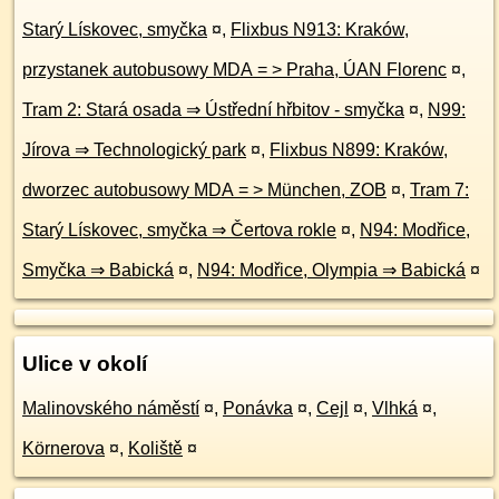
Starý Lískovec, smyčka
¤
,
Flixbus N913: Kraków,
przystanek autobusowy MDA = > Praha, ÚAN Florenc
¤
,
Tram 2: Stará osada ⇒ Ústřední hřbitov - smyčka
¤
,
N99:
Jírova ⇒ Technologický park
¤
,
Flixbus N899: Kraków,
dworzec autobusowy MDA = > München, ZOB
¤
,
Tram 7:
Starý Lískovec, smyčka ⇒ Čertova rokle
¤
,
N94: Modřice,
Smyčka ⇒ Babická
¤
,
N94: Modřice, Olympia ⇒ Babická
¤
Ulice v okolí
Malinovského náměstí
¤
,
Ponávka
¤
,
Cejl
¤
,
Vlhká
¤
,
Körnerova
¤
,
Koliště
¤