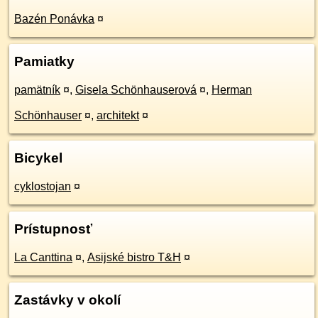
Bazén Ponávka
¤
Pamiatky
pamätník
¤
,
Gisela Schönhauserová
¤
,
Herman
Schönhauser
¤
,
architekt
¤
Bicykel
cyklostojan
¤
Prístupnosť
La Canttina
¤
,
Asijské bistro T&H
¤
Zastávky v okolí