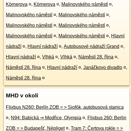
Körnerova
¤
,
Körnerova
¤
,
Malinovského náměstí
¤
,
Malinovského náměstí
¤
,
Malinovského náměstí
¤
,
Malinovského náměstí
¤
,
Malinovského náměstí
¤
,
Malinovského náměstí
¤
,
Malinovského náměstí
¤
,
Hlavní
nádraží
¤
,
Hlavní nádraží
¤
,
Autobusové nádraží Grand
¤
,
Hlavní nádraží
¤
,
Vlhká
¤
,
Vlhká
¤
,
Náměstí 28. října
¤
,
Náměstí 28. října
¤
,
Hlavní nádraží
¤
,
Janáčkovo divadlo
¤
,
Náměstí 28. října
¤
MHD v okolí
Flixbus N260: Berlín ZOB = > Siofók, autobusová stanica
¤
,
N94: Babická ⇒ Modřice, Olympia
¤
,
Flixbus 260: Berlin
ZOB = > Budapešť, Népliget
¤
,
Tram 7: Čertova rokle = >