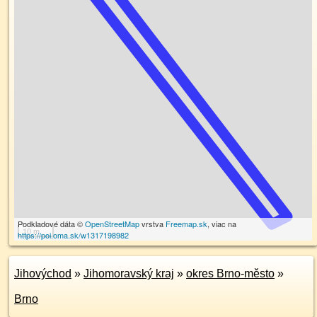
Podkladové dáta ©
OpenStreetMap
vrstva
Freemap.sk
, viac na
10 m
https://poi.oma.sk/w1317198982
Jihovýchod
»
Jihomoravský kraj
»
okres Brno-město
»
Brno