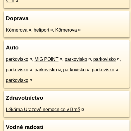
s.r.o
¤
Doprava
Körnerova
¤
,
heliport
¤
,
Körnerova
¤
Auto
parkovisko
¤
,
MIG POINT
¤
,
parkovisko
¤
,
parkovisko
¤
,
parkovisko
¤
,
parkovisko
¤
,
parkovisko
¤
,
parkovisko
¤
,
parkovisko
¤
Zdravotníctvo
Lékárna Úrazové nemocnice v Brně
¤
Vodné radosti