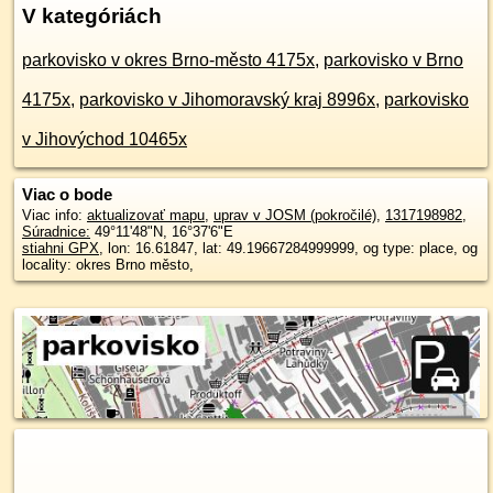
V kategóriách
parkovisko v okres Brno-město 4175x
,
parkovisko v Brno
4175x
,
parkovisko v Jihomoravský kraj 8996x
,
parkovisko
v Jihovýchod 10465x
Viac o bode
Viac info:
aktualizovať mapu
,
uprav v JOSM (pokročilé)
,
1317198982
,
Súradnice:
49°11'48"N
,
16°37'6"E
stiahni GPX
, lon: 16.61847, lat: 49.19667284999999, og type: place, og
locality: okres Brno město,