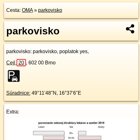
Cesta:
OMA
»
parkovisko
parkovisko
parkovisko
: parkovisko, poplatok yes,
Cejl
20
,
602 00
Brno
Súradnice:
49°11'48"N
,
16°37'6"E
Extra: