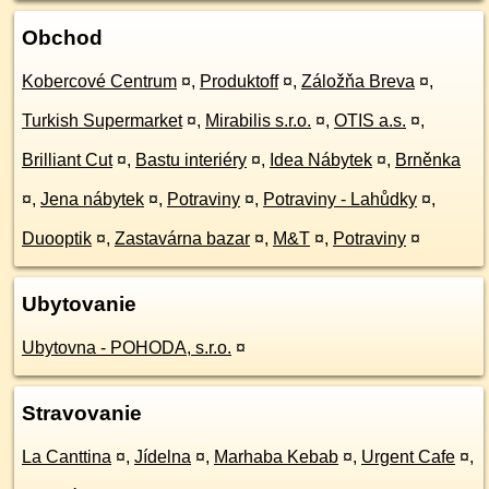
Obchod
Kobercové Centrum
¤
,
Produktoff
¤
,
Záložňa Breva
¤
,
Turkish Supermarket
¤
,
Mirabilis s.r.o.
¤
,
OTIS a.s.
¤
,
Brilliant Cut
¤
,
Bastu interiéry
¤
,
Idea Nábytek
¤
,
Brněnka
¤
,
Jena nábytek
¤
,
Potraviny
¤
,
Potraviny - Lahůdky
¤
,
Duooptik
¤
,
Zastavárna bazar
¤
,
M&T
¤
,
Potraviny
¤
Ubytovanie
Ubytovna - POHODA, s.r.o.
¤
Stravovanie
La Canttina
¤
,
Jídelna
¤
,
Marhaba Kebab
¤
,
Urgent Cafe
¤
,