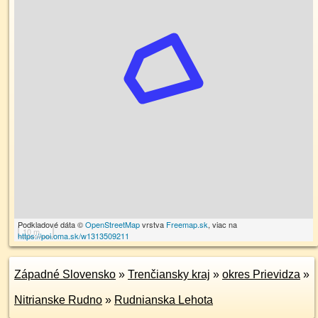
Podkladové dáta ©
OpenStreetMap
vrstva
Freemap.sk
, viac na
10 m
https://poi.oma.sk/w1313509211
Západné Slovensko
»
Trenčiansky kraj
»
okres Prievidza
»
Nitrianske Rudno
»
Rudnianska Lehota