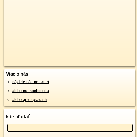
Viac o nás
nájdete nás na twittri
alebo na faceboooku
alebo aj v správach
kde hľadať