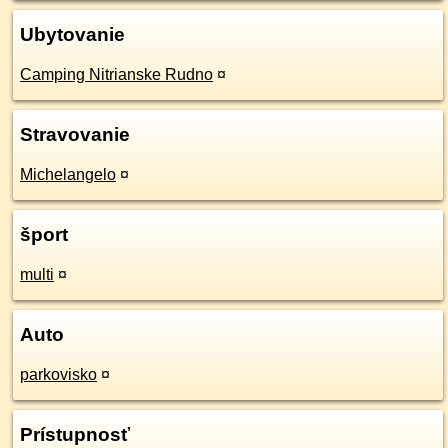
Ubytovanie
Camping Nitrianske Rudno
¤
Stravovanie
Michelangelo
¤
šport
multi
¤
Auto
parkovisko
¤
Prístupnosť