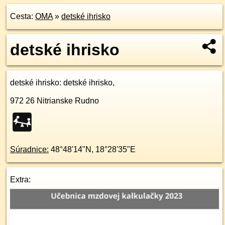
Cesta:
OMA
»
detské ihrisko
detské ihrisko
detské ihrisko
: detské ihrisko,
972 26
Nitrianske Rudno
Súradnice:
48°48'14"N
,
18°28'35"E
Extra: