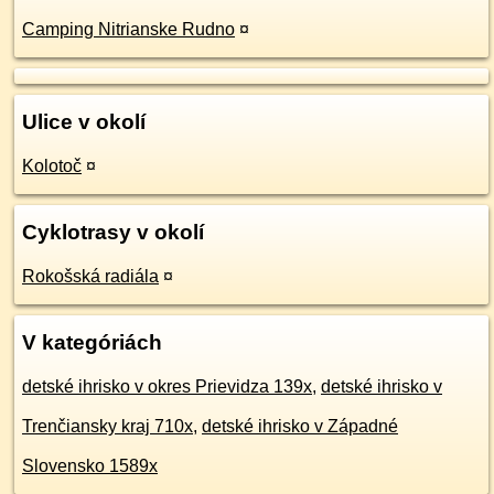
Camping Nitrianske Rudno
¤
Ulice v okolí
Kolotoč
¤
Cyklotrasy v okolí
Rokošská radiála
¤
V kategóriách
detské ihrisko v okres Prievidza 139x
,
detské ihrisko v
Trenčiansky kraj 710x
,
detské ihrisko v Západné
Slovensko 1589x