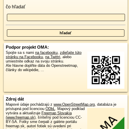
čo hľadať
Podpor projekt OMA:
Spojte sa s nami
na facebooku
,
zdieľajte túto
stránku na Facebooku
,
na Twittri
, alebo
umiestnite odkaz na svoju stránku.
Ale hlavne doplňte dáta do Openstreetmap,
články do wikipédie, ...
Zdroj dát
Mapové údaje pochádzajú z
www.OpenStreetMap.org
, databáza je
prístupná pod licenciou
ODbL
.
Mapový podklad
vytvára a aktualizuje
Freemap Slovakia
(www.freemap.sk)
, šíriteľný pod licenciou CC-
BY-SA. Fotky sme čerpali z galérie portálu
freemap.sk, autori fotiek sú uvedení pri