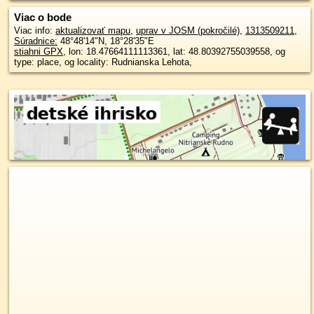
Viac o bode
Viac info:
aktualizovať mapu
,
uprav v JOSM (pokročilé)
,
1313509211
,
Súradnice:
48°48'14"N
,
18°28'35"E
stiahni GPX
, lon: 18.47664111113361, lat: 48.80392755039558, og
type: place, og locality: Rudnianska Lehota,