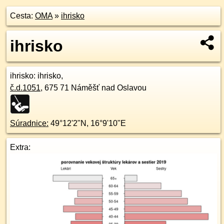
Cesta:
OMA
»
ihrisko
ihrisko
ihrisko
: ihrisko,
č.d.
1051
,
675 71
Náměšť nad Oslavou
Súradnice:
49°12'2"N
,
16°9'10"E
Extra: