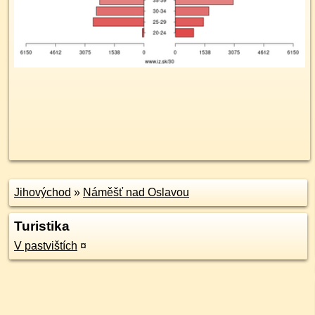
Jihovýchod
»
Náměšť nad Oslavou
Turistika
V pastvištích
¤