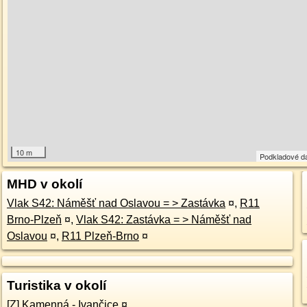
10 m
Podkladové d
MHD v okolí
Vlak S42: Náměšť nad Oslavou = > Zastávka
¤
,
R11
Brno-Plzeň
¤
,
Vlak S42: Zastávka = > Náměšť nad
Oslavou
¤
,
R11 Plzeň-Brno
¤
Turistika v okolí
[Z] Kamenná - Ivančice
¤