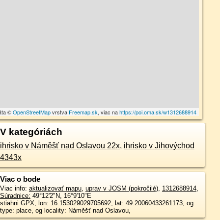
áta ©
OpenStreetMap
vrstva
Freemap.sk
, viac na
https://poi.oma.sk/w1312688914
V kategóriách
ihrisko v Náměšť nad Oslavou 22x
,
ihrisko v Jihovýchod
4343x
Viac o bode
Viac info:
aktualizovať mapu
,
uprav v JOSM (pokročilé)
,
1312688914
,
Súradnice:
49°12'2"N
,
16°9'10"E
stiahni GPX
, lon: 16.153029029705692, lat: 49.20060433261173, og
type: place, og locality: Náměšť nad Oslavou,