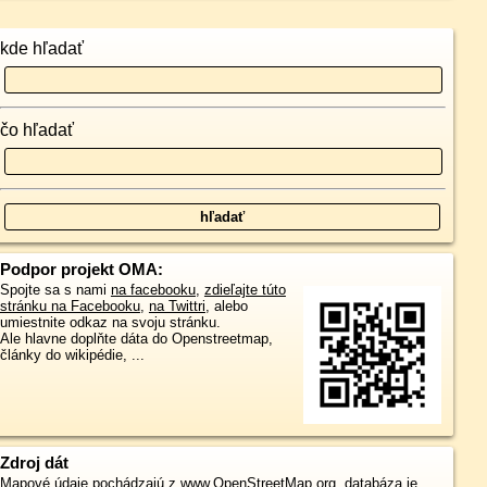
kde hľadať
čo hľadať
Podpor projekt OMA:
Spojte sa s nami
na facebooku
,
zdieľajte túto
stránku na Facebooku
,
na Twittri
, alebo
umiestnite odkaz na svoju stránku.
Ale hlavne doplňte dáta do Openstreetmap,
články do wikipédie, ...
Zdroj dát
Mapové údaje pochádzajú z
www.OpenStreetMap.org
, databáza je