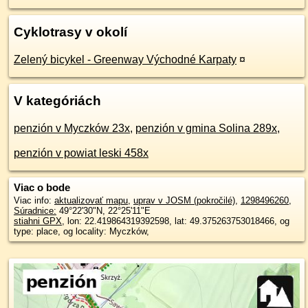
Cyklotrasy v okolí
Zelený bicykel - Greenway Východné Karpaty
¤
V kategóriách
penzión v Myczków 23x
,
penzión v gmina Solina 289x
,
penzión v powiat leski 458x
Viac o bode
Viac info:
aktualizovať mapu
,
uprav v JOSM (pokročilé)
,
1298496260
,
Súradnice:
49°22'30"N
,
22°25'11"E
stiahni GPX
, lon: 22.419864319392598, lat: 49.375263753018466, og
type: place, og locality: Myczków,