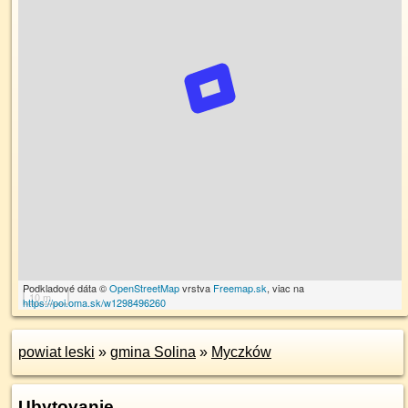
Podkladové dáta ©
OpenStreetMap
vrstva
Freemap.sk
, viac na
10 m
https://poi.oma.sk/w1298496260
powiat leski
»
gmina Solina
»
Myczków
Ubytovanie