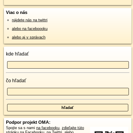
Viac o nás
nájdete nás na twittri
alebo na faceboooku
alebo aj v správach
kde hľadať
čo hľadať
Podpor projekt OMA:
Spojte sa s nami
na facebooku
,
zdieľajte túto
stránku na Facebooku
,
na Twittri
, alebo