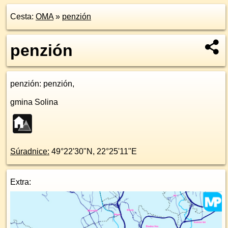
Cesta:
OMA
»
penzión
penzión
penzión
: penzión,
gmina Solina
Súradnice:
49°22'30"N
,
22°25'11"E
Extra: