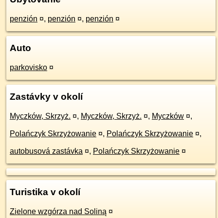
penzión
¤
,
penzión
¤
,
penzión
¤
Auto
parkovisko
¤
Zastávky v okolí
Myczków, Skrzyż.
¤
,
Myczków, Skrzyż.
¤
,
Myczków
¤
,
Polańczyk Skrzyżowanie
¤
,
Polańczyk Skrzyżowanie
¤
,
autobusová zastávka
¤
,
Polańczyk Skrzyżowanie
¤
Turistika v okolí
Zielone wzgórza nad Soliną
¤