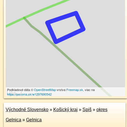
Podkladové dáta ©
OpenStreetMap
vrstva
Freemap.sk
, viac na
10 m
https://poi.oma.sk/w1297690542
Východné Slovensko
»
Košický kraj
»
Spiš
»
okres
Gelnica
»
Gelnica