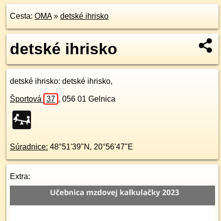
Cesta:
OMA
»
detské ihrisko
detské ihrisko
detské ihrisko
: detské ihrisko,
Športová
37
,
056 01
Gelnica
Súradnice:
48°51'39"N
,
20°56'47"E
Extra: