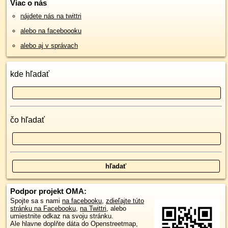
Viac o nás
nájdete nás na twittri
alebo na faceboooku
alebo aj v správach
kde hľadať
čo hľadať
Podpor projekt OMA:
Spojte sa s nami
na facebooku
,
zdieľajte túto
stránku na Facebooku
,
na Twittri
, alebo
umiestnite odkaz na svoju stránku.
Ale hlavne doplňte dáta do Openstreetmap,