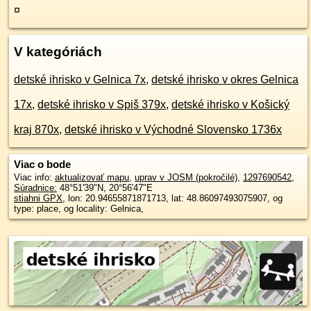
¤
V kategóriách
detské ihrisko v Gelnica 7x
,
detské ihrisko v okres Gelnica
17x
,
detské ihrisko v Spiš 379x
,
detské ihrisko v Košický
kraj 870x
,
detské ihrisko v Východné Slovensko 1736x
Viac o bode
Viac info:
aktualizovať mapu
,
uprav v JOSM (pokročilé)
,
1297690542
,
Súradnice:
48°51'39"N
,
20°56'47"E
stiahni GPX
, lon: 20.94655871871713, lat: 48.86097493075907, og
type: place, og locality: Gelnica,