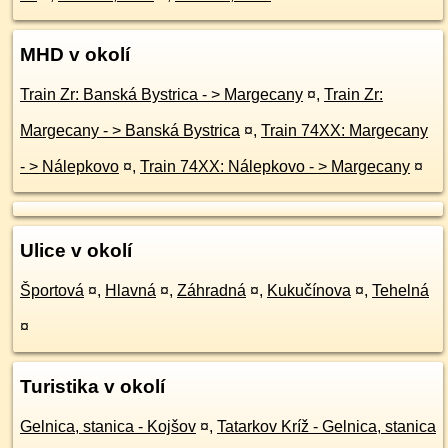
MHD v okolí
Train Zr: Banská Bystrica - > Margecany
¤
,
Train Zr:
Margecany - > Banská Bystrica
¤
,
Train 74XX: Margecany
- > Nálepkovo
¤
,
Train 74XX: Nálepkovo - > Margecany
¤
Ulice v okolí
Športová
¤
,
Hlavná
¤
,
Záhradná
¤
,
Kukučínova
¤
,
Tehelná
¤
Turistika v okolí
Gelnica, stanica - Kojšov
¤
,
Tatarkov Kríž - Gelnica, stanica