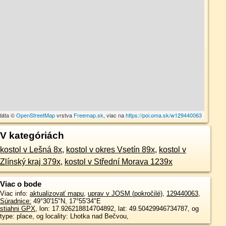
dáta ©
OpenStreetMap
vrstva
Freemap.sk
, viac na
https://poi.oma.sk/w129440063
V kategóriách
kostol v Lešná 8x
,
kostol v okres Vsetín 89x
,
kostol v
Zlínský kraj 379x
,
kostol v Střední Morava 1239x
Viac o bode
Viac info:
aktualizovať mapu
,
uprav v JOSM (pokročilé)
,
129440063
,
Súradnice:
49°30'15"N
,
17°55'34"E
stiahni GPX
, lon: 17.926218814704892, lat: 49.50429946734787, og
type: place, og locality: Lhotka nad Bečvou,