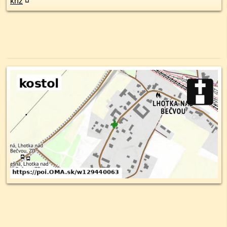
kríž
¤