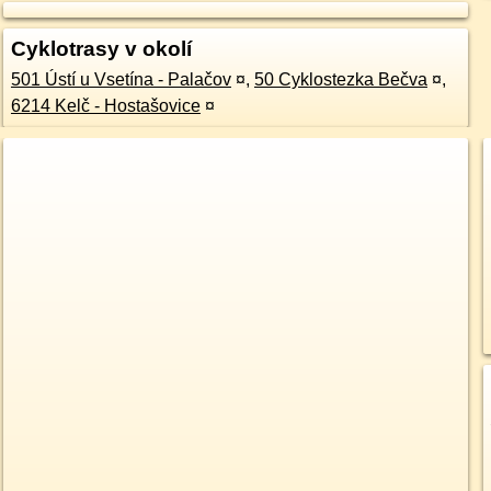
Cyklotrasy v okolí
501 Ústí u Vsetína - Palačov
¤
,
50 Cyklostezka Bečva
¤
,
6214 Kelč - Hostašovice
¤