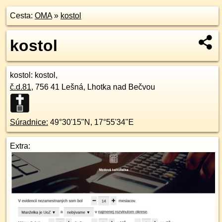
Cesta:
OMA
»
kostol
kostol
kostol
: kostol,
č.d.
81
,
756 41
Lešná, Lhotka nad Bečvou
Súradnice:
49°30'15"N
,
17°55'34"E
Extra: