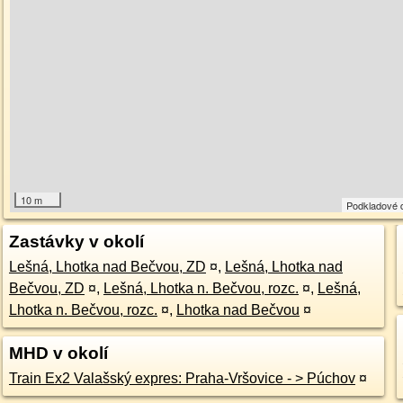
10 m
Podkladové 
Zastávky v okolí
Lešná, Lhotka nad Bečvou, ZD
¤
,
Lešná, Lhotka nad
Bečvou, ZD
¤
,
Lešná, Lhotka n. Bečvou, rozc.
¤
,
Lešná,
Lhotka n. Bečvou, rozc.
¤
,
Lhotka nad Bečvou
¤
MHD v okolí
Train Ex2 Valašský expres: Praha-Vršovice - > Púchov
¤