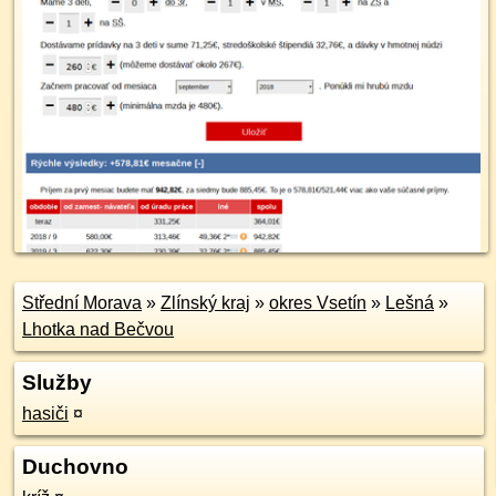
Střední Morava
»
Zlínský kraj
»
okres Vsetín
»
Lešná
»
Lhotka nad Bečvou
Služby
hasiči
¤
Duchovno