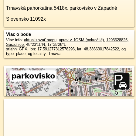
Trnavská pahorkatina 5418x
,
parkovisko v Západné
Slovensko 11092x
Viac o bode
Viac info:
aktualizovať mapu
,
uprav v JOSM (pokročilé)
,
1293628825
,
Súradnice:
48°23'11"N
,
17°35'28"E
stiahni GPX
, lon: 17.591277312578296, lat: 48.38663017842522, og
type: place, og locality: Trnava,