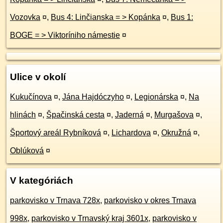
Vozovka
¤
,
Bus 4: Linčianska = > Kopánka
¤
,
Bus 1:
BOGE = > Viktoríniho námestie
¤
Ulice v okolí
Kukučínova
¤
,
Jána Hajdóczyho
¤
,
Legionárska
¤
,
Na
hlinách
¤
,
Špačinská cesta
¤
,
Jaderná
¤
,
Murgašova
¤
,
Športový areál Rybníková
¤
,
Lichardova
¤
,
Okružná
¤
,
Oblúková
¤
V kategóriách
parkovisko v Trnava 728x
,
parkovisko v okres Trnava
998x
,
parkovisko v Trnavský kraj 3601x
,
parkovisko v