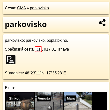
Cesta:
OMA
»
parkovisko
parkovisko
parkovisko
: parkovisko, poplatok no,
Špačinská cesta
31
,
917 01
Trnava
Súradnice:
48°23'11"N
,
17°35'28"E
Extra: