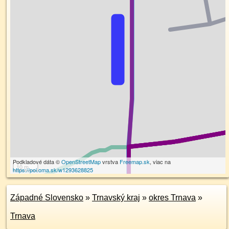
Podkladové dáta ©
OpenStreetMap
vrstva
Freemap.sk
, viac na
10 m
https://poi.oma.sk/w1293628825
Západné Slovensko
»
Trnavský kraj
»
okres Trnava
»
Trnava