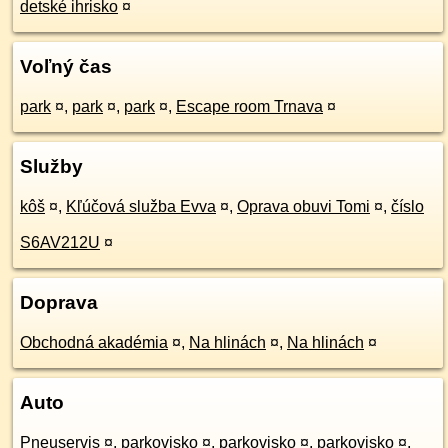
detské ihrisko
¤
Voľný čas
park
¤
,
park
¤
,
park
¤
,
Escape room Trnava
¤
Služby
kôš
¤
,
Kľúčová služba Evva
¤
,
Oprava obuvi Tomi
¤
,
číslo
S6AV212U
¤
Doprava
Obchodná akadémia
¤
,
Na hlinách
¤
,
Na hlinách
¤
Auto
Pneuservis
¤
,
parkovisko
¤
,
parkovisko
¤
,
parkovisko
¤
,