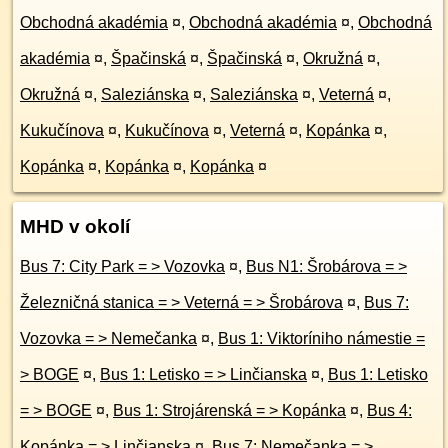
Obchodná akadémia
¤
,
Obchodná akadémia
¤
,
Obchodná
akadémia
¤
,
Špačinská
¤
,
Špačinská
¤
,
Okružná
¤
,
Okružná
¤
,
Saleziánska
¤
,
Saleziánska
¤
,
Veterná
¤
,
Kukučínova
¤
,
Kukučínova
¤
,
Veterná
¤
,
Kopánka
¤
,
Kopánka
¤
,
Kopánka
¤
,
Kopánka
¤
MHD v okolí
Bus 7: City Park = > Vozovka
¤
,
Bus N1: Šrobárova = >
Železničná stanica = > Veterná = > Šrobárova
¤
,
Bus 7:
Vozovka = > Nemečanka
¤
,
Bus 1: Viktoríniho námestie =
> BOGE
¤
,
Bus 1: Letisko = > Linčianska
¤
,
Bus 1: Letisko
= > BOGE
¤
,
Bus 1: Strojárenská = > Kopánka
¤
,
Bus 4:
Kopánka = > Linčianska
¤
,
Bus 7: Nemečanka = >