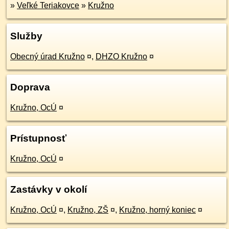
»
Veľké Teriakovce
»
Kružno
Služby
Obecný úrad Kružno
¤
,
DHZO Kružno
¤
Doprava
Kružno, OcÚ
¤
Prístupnosť
Kružno, OcÚ
¤
Zastávky v okolí
Kružno, OcÚ
¤
,
Kružno, ZŠ
¤
,
Kružno, horný koniec
¤