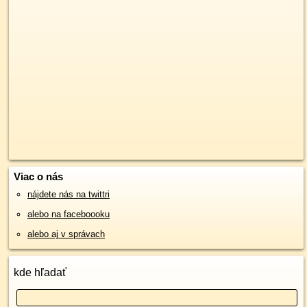
Viac o nás
nájdete nás na twittri
alebo na faceboooku
alebo aj v správach
kde hľadať