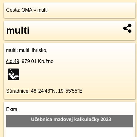
Cesta:
OMA
»
multi
multi
multi
: multi, ihrisko,
č.d.
49
,
979 01
Kružno
Súradnice:
48°24'43"N
,
19°55'55"E
Extra: