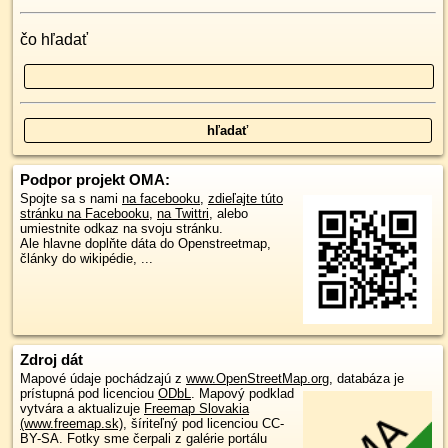
čo hľadať
Podpor projekt OMA:
Spojte sa s nami
na facebooku
,
zdieľajte túto
stránku na Facebooku
,
na Twittri
, alebo
umiestnite odkaz na svoju stránku.
Ale hlavne doplňte dáta do Openstreetmap,
články do wikipédie, ...
Zdroj dát
Mapové údaje pochádzajú z
www.OpenStreetMap.org
, databáza je
prístupná pod licenciou
ODbL
.
Mapový podklad
vytvára a aktualizuje
Freemap Slovakia
(www.freemap.sk)
, šíriteľný pod licenciou CC-
BY-SA. Fotky sme čerpali z galérie portálu