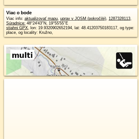
Viac o bode
Viac info:
aktualizovať mapu
,
uprav v JOSM (pokročilé)
,
1287328113
,
Súradnice:
48°24'43"N
,
19°55'55"E
stiahni GPX
, lon: 19.9320902652194, lat: 48.41203750183117, og type:
place, og locality: Kružno,