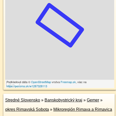
Podkladové dáta ©
OpenStreetMap
vrstva
Freemap.sk
, viac na
10 m
https://poi.oma.sk/w1287328113
Stredné Slovensko
»
Banskobystrický kraj
»
Gemer
»
okres Rimavská Sobota
»
Mikroregión Rimava a Rimavica