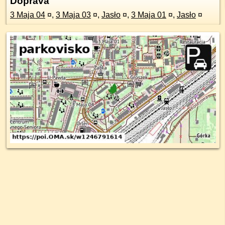
Doprava
3 Maja 04
¤
,
3 Maja 03
¤
,
Jasło
¤
,
3 Maja 01
¤
,
Jasło
¤