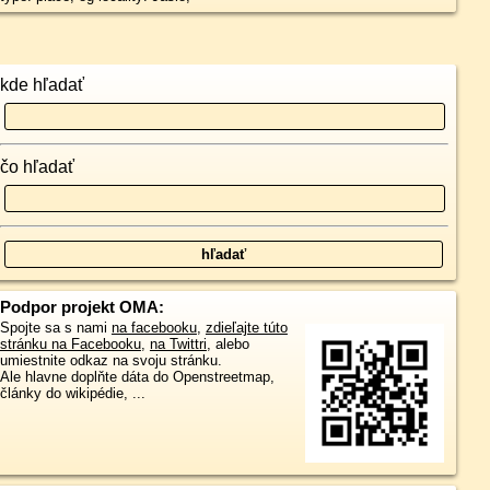
kde hľadať
čo hľadať
Podpor projekt OMA:
Spojte sa s nami
na facebooku
,
zdieľajte túto
stránku na Facebooku
,
na Twittri
, alebo
umiestnite odkaz na svoju stránku.
Ale hlavne doplňte dáta do Openstreetmap,
články do wikipédie, ...