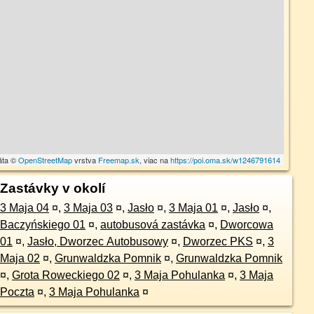
áta ©
OpenStreetMap
vrstva
Freemap.sk
, viac na
https://poi.oma.sk/w1246791614
Zastávky v okolí
3 Maja 04
¤
,
3 Maja 03
¤
,
Jasło
¤
,
3 Maja 01
¤
,
Jasło
¤
,
Baczyńskiego 01
¤
,
autobusová zastávka
¤
,
Dworcowa
01
¤
,
Jasło, Dworzec Autobusowy
¤
,
Dworzec PKS
¤
,
3
Maja 02
¤
,
Grunwaldzka Pomnik
¤
,
Grunwaldzka Pomnik
¤
,
Grota Roweckiego 02
¤
,
3 Maja Pohulanka
¤
,
3 Maja
Poczta
¤
,
3 Maja Pohulanka
¤