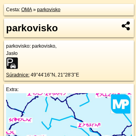
Cesta:
OMA
»
parkovisko
parkovisko
parkovisko
: parkovisko,
Jasło
Súradnice:
49°44'16"N
,
21°28'3"E
Extra: