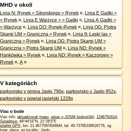
MHD v okolí
Linia N: Rynek > Sikorskiego > Rynek
¤
,
Linia E Gądki =
> Rynek
¤
,
Linia E Warzyce = > Gądki
¤
,
Linia A Gądki =
> Warzyce
¤
,
Linia DO: Rynek-Rynek
¤
,
Linia OG: Piotra
Skargi UM > Graniczna > Rynek
¤
,
Linia 9: Łaski las >
Graniczna > Rynek
¤
,
Linia OG: Piotra Skargi UM >
Graniczna > Piotra Skargi UM
¤
,
Linia ND: Rynek >
Hankówka > Rynek
¤
,
Linia ND: Rynek > Kaczorowy >
Rynek
¤
,
A
¤
V kategóriách
parkovisko v gmina Jasło 790x
,
parkovisko v Jasło 952x
,
parkovisko v powiat jasielski 1228x
Viac o bode
Viac info:
aktualizovať mapu
,
uprav v JOSM (pokročilé)
,
1246791614
,
Súradnice:
49°44'16"N
,
21°28'3"E
stiahni GPX
, lon: 21.4677587834944, lat: 49.73785339526776, og
type: place, og locality: Jasło,