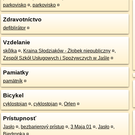
parkovisko
¤
,
parkovisko
¤
Zdravotníctvo
defiblirátor
¤
Vzdelanie
skôlka
¤
,
Kraina Słodziaków - Żłobek niepubliczny
¤
,
Zespół Szkół Usługowych i Spożywczych w Jaśle
¤
Pamiatky
pamätník
¤
Bicykel
cyklostojan
¤
,
cyklostojan
¤
,
Orlen
¤
Prístupnosť
Jasło
¤
,
bezbarierový prístup
¤
,
3 Maja 01
¤
,
Jasło
¤
,
Biedronka
¤