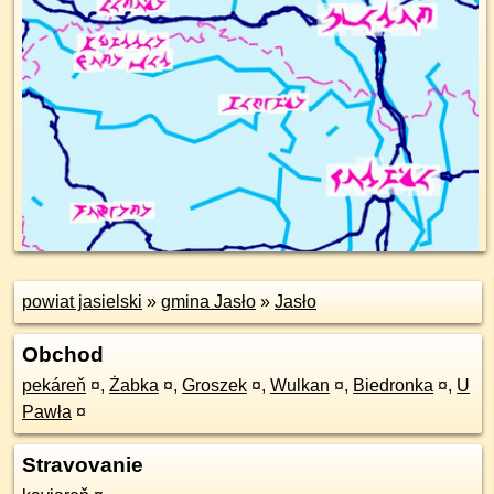
powiat jasielski
»
gmina Jasło
»
Jasło
Obchod
pekáreň
¤
,
Żabka
¤
,
Groszek
¤
,
Wulkan
¤
,
Biedronka
¤
,
U
Pawła
¤
Stravovanie