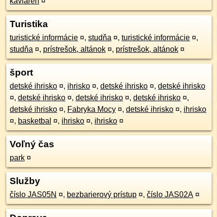
kaviareň
¤
Turistika
turistické informácie
¤
,
studňa
¤
,
turistické informácie
¤
,
studňa
¤
,
prístrešok, altánok
¤
,
prístrešok, altánok
¤
šport
detské ihrisko
¤
,
ihrisko
¤
,
detské ihrisko
¤
,
detské ihrisko
¤
,
detské ihrisko
¤
,
detské ihrisko
¤
,
detské ihrisko
¤
,
detské ihrisko
¤
,
Fabryka Mocy
¤
,
detské ihrisko
¤
,
ihrisko
¤
,
basketbal
¤
,
ihrisko
¤
,
ihrisko
¤
Voľný čas
park
¤
Služby
číslo JAS05N
¤
,
bezbarierový prístup
¤
,
číslo JAS02A
¤